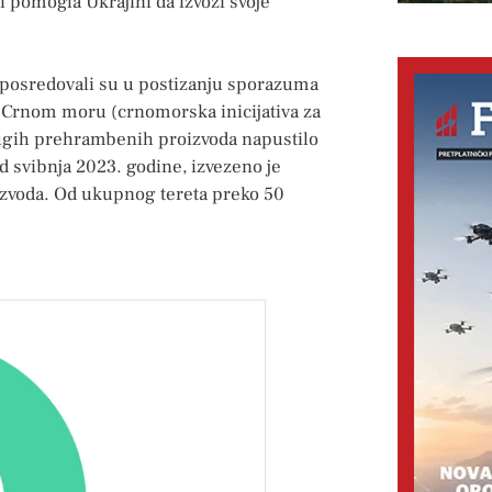
i pomogla Ukrajini da izvozi svoje
, posredovali su u postizanju sporazuma
Crnom moru (crnomorska inicijativa za
 drugih prehrambenih proizvoda napustilo
d svibnja 2023. godine, izvezeno je
oizvoda. Od ukupnog tereta preko 50