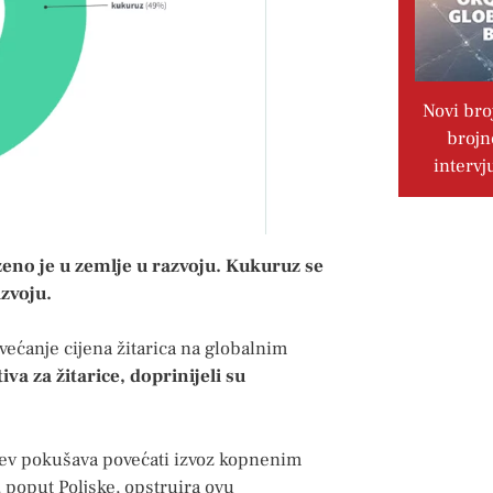
Novi bro
brojn
intervj
zeno je u zemlje u razvoju. Kukuruz se
azvoju.
ećanje cijena žitarica na globalnim
va za žitarice, doprinijeli su
jev pokušava povećati izvoz kopnenim
 poput Poljske, opstruira ovu