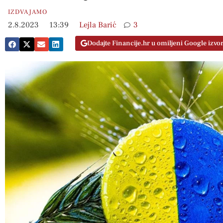
IZDVAJAMO
2.8.2023
13:39
Lejla Barić
3
Dodajte Financije.hr u omiljeni Google izvo