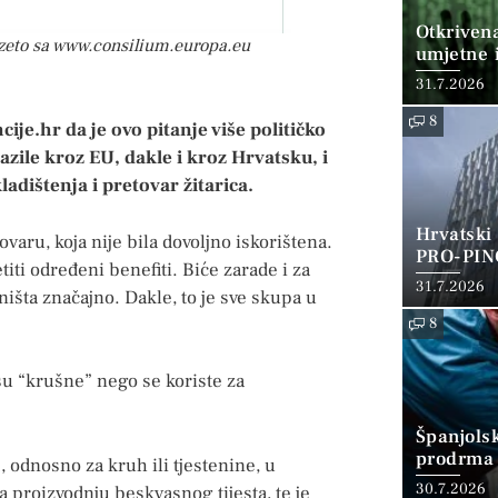
Otkriven
euzeto sa www.consilium.europa.eu
umjetne i
31.7.2026
8
je.hr da je ovo pitanje više političko
azile kroz EU, dakle i kroz Hrvatsku, i
ladištenja i pretovar žitarica.
Hrvatski
ovaru, koja nije bila dovoljno iskorištena.
PRO-PIN
etiti određeni benefiti. Biće zarade i za
31.7.2026
išta značajno. Dakle, to je sve skupa u
8
su “krušne” nego se koriste za
Španjols
prodrma 
m, odnosno za kruh ili tjestenine, u
30.7.2026
 proizvodnju beskvasnog tijesta, te je