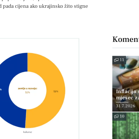
 pada cijena ako ukrajinsko žito stigne
Koment
11
Inflacija
mjesec z
posto
31.7.2026
10