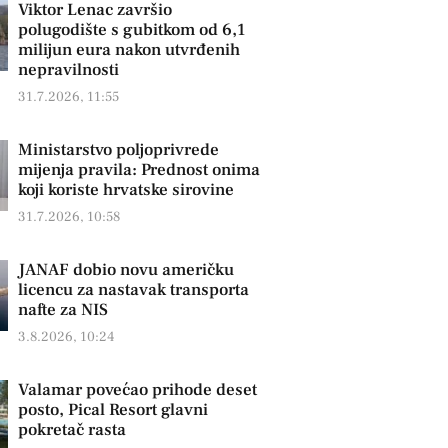
Viktor Lenac završio
polugodište s gubitkom od 6,1
milijun eura nakon utvrđenih
nepravilnosti
31.7.2026, 11:55
Ministarstvo poljoprivrede
mijenja pravila: Prednost onima
koji koriste hrvatske sirovine
31.7.2026, 10:58
JANAF dobio novu američku
licencu za nastavak transporta
nafte za NIS
3.8.2026, 10:24
Valamar povećao prihode deset
posto, Pical Resort glavni
pokretač rasta