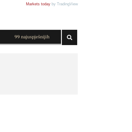
Markets today
by TradingView
99 najuspješnijih