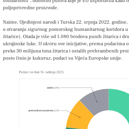
solidarnosti”, odnosno putova koje je EU uspostavila kako b
poljoprivredne proizvode.
Naime, Ujedinjeni narodi i Turska 22. srpnja 2022. godine
o otvaranju sigurnog pomorskog humanitarnog koridora u 
žitarice). Otada je više od 1.080 brodova punih žitarica i
ukrajinske luke. U okviru ove inicijative, prema podacima o
preko 30 milijuna tona žitarica i ostalih prehrambenih pr
posto činio je kukuruz, podaci su Vijeća Europske unije.