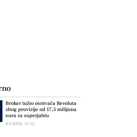
rno
Broker tužio osnivača Revoluta
zbog provizije od 17,5 milijuna
eura za superjahtu
4.8.2026, 13:13