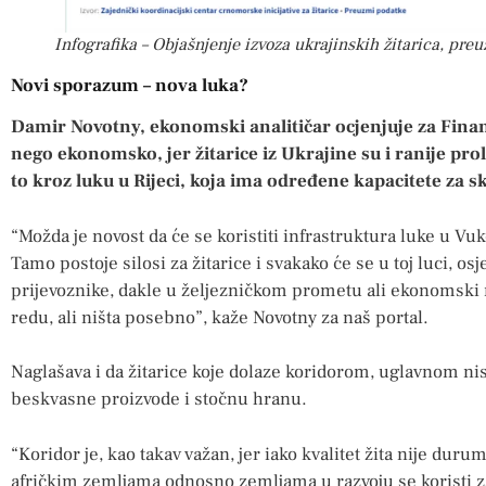
Infografika – Objašnjenje izvoza ukrajinskih žitarica, pr
Novi sporazum – nova luka?
Damir Novotny, ekonomski analitičar ocjenjuje za Financi
nego ekonomsko, jer žitarice iz Ukrajine su i ranije prol
to kroz luku u Rijeci, koja ima određene kapacitete za sk
“Možda je novost da će se koristiti infrastruktura luke u Vuk
Tamo postoje silosi za žitarice i svakako će se u toj luci, osj
prijevoznike, dakle u željezničkom prometu ali ekonomski n
redu, ali ništa posebno”, kaže Novotny za naš portal.
Naglašava i da žitarice koje dolaze koridorom, uglavnom ni
beskvasne proizvode i stočnu hranu.
“Koridor je, kao takav važan, jer iako kvalitet žita nije duru
afričkim zemljama odnosno zemljama u razvoju se koristi za