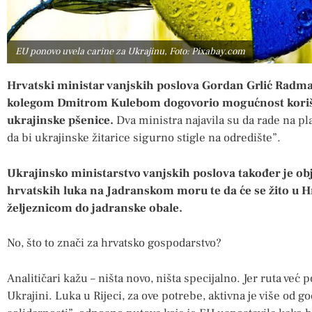
EU ponovo uvela carine za Ukrajinu, Foto: Pixabay.com
Hrvatski ministar vanjskih poslova Gordan Grlić Radma
kolegom Dmitrom Kulebom dogovorio mogućnost korište
ukrajinske pšenice.
Dva ministra najavila su da rade na pla
da bi ukrajinske žitarice sigurno stigle na odredište”.
Ukrajinsko ministarstvo vanjskih poslova također je obja
hrvatskih luka na Jadranskom moru te da će se žito u
željeznicom do jadranske obale.
No,
što to znači za hrvatsko gospodarstvo?
Analitičari kažu – ništa novo, ništa specijalno. Jer ruta već 
Ukrajini. Luka u Rijeci, za ove potrebe, aktivna je više od g