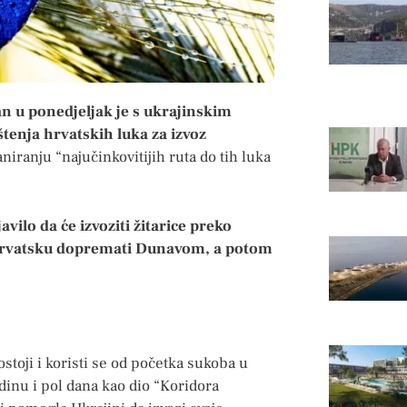
n u ponedjeljak je s ukrajinskim
nja hrvatskih luka za izvoz
niranju “najučinkovitijih ruta do tih luka
vilo da će izvoziti žitarice preko
 Hrvatsku dopremati Dunavom, a potom
postoji i koristi se od početka sukoba u
odinu i pol dana kao dio “Koridora