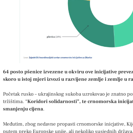
64 posto pšenice izvezene u okviru ove inicijative preve
skoro u istoj mjeri izvozi u razvijene zemlje i zemlje u r
Početak rusko – ukrajinskog sukoba uzrokovao je znatno pov
tržištima. “
Koridori solidarnosti”, te crnomorska inicijati
smanjenju cijena
.
Međutim, zbog nedavne propasti crnomorske inicjative, Ki
putem preko Europske unije, ali nekoliko susjednih država,