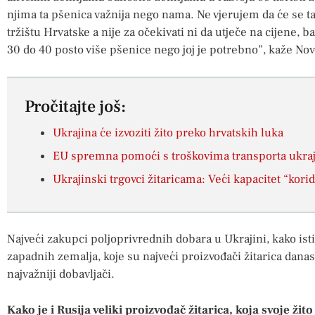
njima ta pšenica važnija nego nama. Ne vjerujem da će se ta
tržištu Hrvatske a nije za očekivati ni da utječe na cijene, b
30 do 40 posto više pšenice nego joj je potrebno”, kaže Nov
Pročitajte još:
Ukrajina će izvoziti žito preko hrvatskih luka
EU spremna pomoći s troškovima transporta ukraji
Ukrajinski trgovci žitaricama: Veći kapacitet “kori
Najveći zakupci poljoprivrednih dobara u Ukrajini, kako istič
zapadnih zemalja, koje su najveći proizvođači žitarica danas u
najvažniji dobavljači.
Kako je i Rusija veliki proizvođač žitarica, koja svoje ži