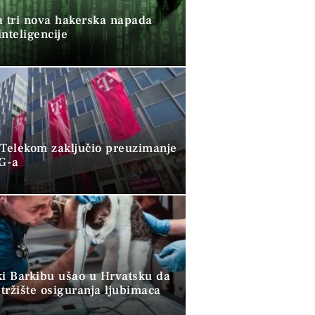
a tri nova hakerska napada
nteligencije
 Telekom zaključio preuzimanje
G-a
ki Barkibu ušao u Hrvatsku da
tržište osiguranja ljubimaca