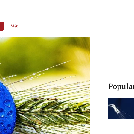
r
Više
Popula