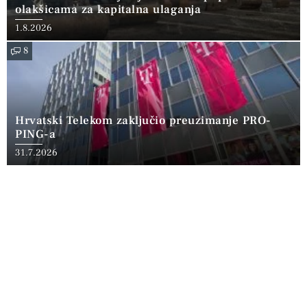
olakšicama za kapitalna ulaganja
1.8.2026
8
Hrvatski Telekom zaključio preuzimanje PRO-
PING-a
31.7.2026