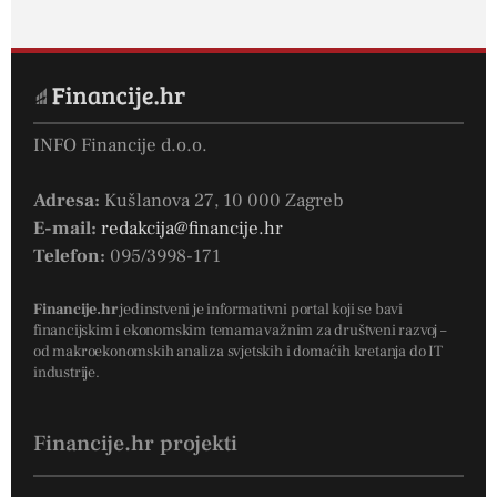
INFO Financije d.o.o.
Adresa:
Kušlanova 27, 10 000 Zagreb
E-mail:
redakcija@financije.hr
Telefon:
095/3998-171
Financije.hr
jedinstveni je informativni portal koji se bavi
financijskim i ekonomskim temama važnim za društveni razvoj –
od makroekonomskih analiza svjetskih i domaćih kretanja do IT
industrije.
Financije.hr projekti