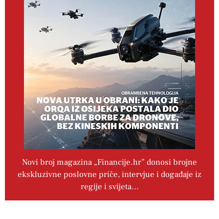
Novi broj magazina „Financije.hr” donosi brojne
ekskluzivne poslovne priče, intervjue i događaje iz
regije i svijeta…