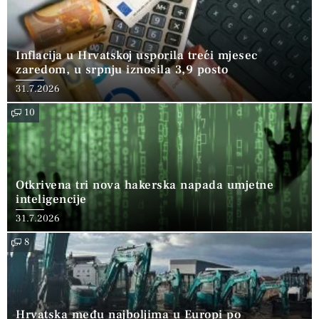
Inflacija u Hrvatskoj usporila treći mjesec
zaredom, u srpnju iznosila 3,9 posto
31.7.2026
10
Otkrivena tri nova hakerska napada umjetne
inteligencije
31.7.2026
8
Hrvatska među najboljima u Europi po