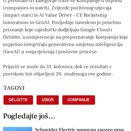
U preostale tri kategorije traže se Kompanije u usponu
(companies to watch), Zvijezde pozitivnog utjecaja
(impact stars) te AI Value Driver – CE Rocketship
Innovations in GenAI. Posljednje navedeno je posebno
priznanje koje zajednički dodjeljuju Google Cloud i
Deloitte, a usmjereno je na prepoznavanje kompanija koje
uspješno integriraju generativnu umjetnu inteligenciju
(GenAI) u svoja rješenja i poslovne procese.
Prijaviti se može do 31. kolovoza, dok će rezultati s
poretkom biti objavljeni 20. studenoga ove godine.
TAGOVI
DELOITTE
,
IZBOR
,
KOMPANIJE
Pogledajte još...
Schneider Electric ponovno zauzeo prvo