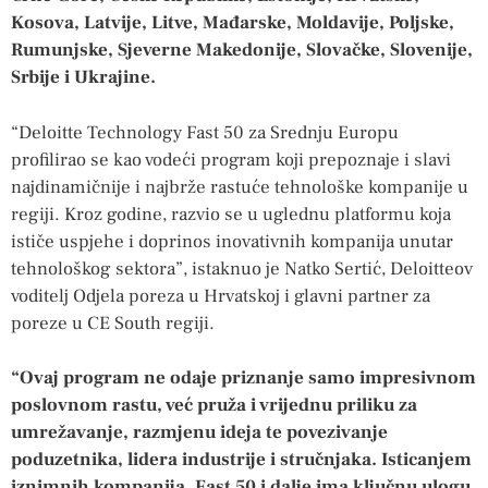
Kosova, Latvije, Litve, Mađarske, Moldavije, Poljske,
Rumunjske, Sjeverne Makedonije, Slovačke, Slovenije,
Srbije i Ukrajine.
“Deloitte Technology Fast 50 za Srednju Europu
profilirao se kao vodeći program koji prepoznaje i slavi
najdinamičnije i najbrže rastuće tehnološke kompanije u
regiji. Kroz godine, razvio se u uglednu platformu koja
ističe uspjehe i doprinos inovativnih kompanija unutar
tehnološkog sektora”, istaknuo je Natko Sertić, Deloitteov
voditelj Odjela poreza u Hrvatskoj i glavni partner za
poreze u CE South regiji.
“Ovaj program ne odaje priznanje samo impresivnom
poslovnom rastu, već pruža i vrijednu priliku za
umrežavanje, razmjenu ideja te povezivanje
poduzetnika, lidera industrije i stručnjaka. Isticanjem
iznimnih kompanija, Fast 50 i dalje ima ključnu ulogu