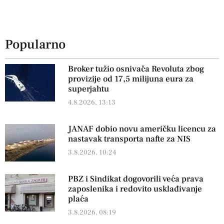
Popularno
Broker tužio osnivača Revoluta zbog
provizije od 17,5 milijuna eura za
superjahtu
4.8.2026, 13:13
JANAF dobio novu američku licencu za
nastavak transporta nafte za NIS
3.8.2026, 10:24
PBZ i Sindikat dogovorili veća prava
zaposlenika i redovito usklađivanje
plaća
3.8.2026, 08:19