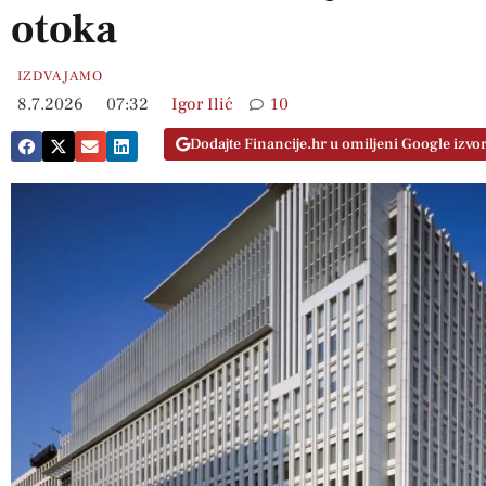
otoka
IZDVAJAMO
8.7.2026
07:32
Igor Ilić
10
Dodajte Financije.hr u omiljeni Google izvo