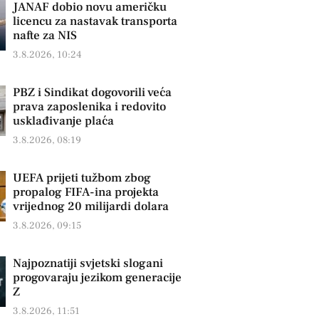
JANAF dobio novu američku
licencu za nastavak transporta
nafte za NIS
3.8.2026, 10:24
PBZ i Sindikat dogovorili veća
prava zaposlenika i redovito
usklađivanje plaća
3.8.2026, 08:19
UEFA prijeti tužbom zbog
propalog FIFA-ina projekta
vrijednog 20 milijardi dolara
3.8.2026, 09:15
Najpoznatiji svjetski slogani
progovaraju jezikom generacije
Z
3.8.2026, 11:51