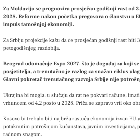
Za Moldaviju se prognozira prosječan godišnji rast od 3
2028. Reforme nakon početka pregovora o članstvu u EU
impuls tamošnjoj ekonomiji.
Za Srbiju projekcije kažu da će prosječan godišnji rast biti
petogodišnjeg razdoblja.
Beograd udomaćuje Expo 2027. što je događaj za koji se 
posjetitelja, a trenutačno je razlog za snažan ciklus ula
Glavni pokretač trenutačnog razvoja Srbije nije potrošnj
Ukrajina bi mogla, u slučaju da rat ne pokvari račune, imati
vrhuncem od 4,2 posto u 2028. Priča se zapravo vrti oko ob
Kosovo bi trebalo biti najbrža rastuća ekonomija izvan EU-
potaknutim potrošnjom kućanstava, javnim investicijama, 
radnom snagom.