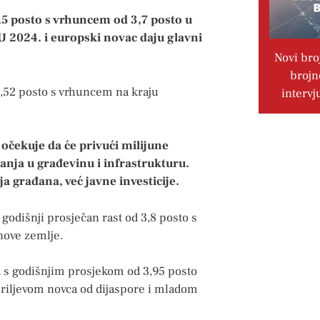
,5 posto s vrhuncem od 3,7 posto u
 2024. i europski novac daju glavni
Novi bro
brojn
 3,52 posto s vrhuncem na kraju
intervj
očekuje da će privući milijune
ganja u građevinu i infrastrukturu.
a građana, već javne investicije.
 godišnji prosječan rast od 3,8 posto s
nove zemlje.
a s godišnjim prosjekom od 3,95 posto
priljevom novca od dijaspore i mladom