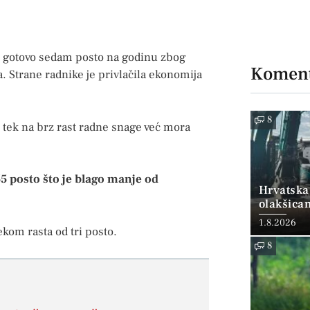
ku gotovo sedam posto na godinu zbog
Koment
a. Strane radnike je privlačila ekonomija
8
ti tek na brz rast radne snage već mora
5 posto što je blago manje od
Hrvatska
olakšica
1.8.2026
ekom rasta od tri posto.
8