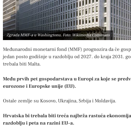
Zgrada MMF-a u Washingtonu, Foto: Wikimedia Commons
Međunarodni monetarni fond (MMF) prognozira da će gospo
jedan posto godišnje u razdoblju od 2027. do kraja 2031. go
trebala biti Malta.
Među prvih pet gospodarstava u Europi za koje se predvi
eurozone i Europske unije (EU).
Ostale zemlje su Kosovo, Ukrajina, Srbija i Moldavija.
Hrvatska bi trebala biti treća najbrža rastuća ekonomi
razdoblju i peta na razini EU-a.