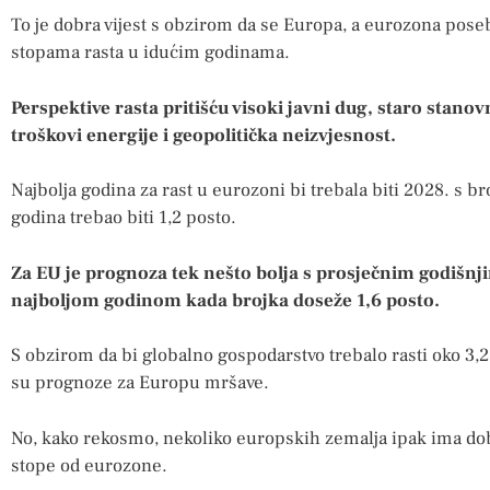
To je dobra vijest s obzirom da se Europa, a eurozona pose
stopama rasta u idućim godinama.
Perspektive rasta pritišću visoki javni dug, staro stanov
troškovi energije i geopolitička neizvjesnost.
Najbolja godina za rast u eurozoni bi trebala biti 2028. s b
godina trebao biti 1,2 posto.
Za EU je prognoza tek nešto bolja s prosječnim godišnj
najboljom godinom kada brojka doseže 1,6 posto.
S obzirom da bi globalno gospodarstvo trebalo rasti oko 3,2 
su prognoze za Europu mršave.
No, kako rekosmo, nekoliko europskih zemalja ipak ima dob
stope od eurozone.