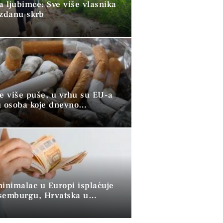
a ljubimce: Sve više vlasnika
uzdanu skrb
ve više puše, u vrhu su EU-a
u osoba koje dnevno
raju duhan
minimalac u Europi isplaćuje
semburgu, Hrvatska u
 skupini”