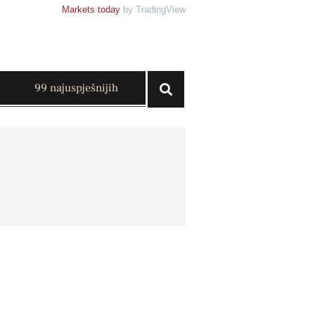
Markets today
by TradingView
99 najuspješnijih