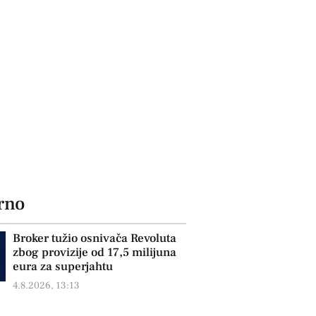
rno
Broker tužio osnivača Revoluta
zbog provizije od 17,5 milijuna
eura za superjahtu
4.8.2026, 13:13