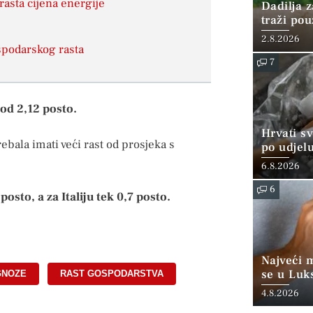
sta cijena energije
Dadilja z
traži po
2.8.2026
spodarskog rasta
7
od 2,12 posto.
Hrvati s
bala imati veći rast od prosjeka s
po udjel
konzumi
6.8.2026
6
sto, a za Italiju tek 0,7 posto.
Najveći 
se u Luk
GNOZE
,
RAST GOSPODARSTVA
“srednjoj
4.8.2026