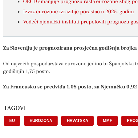
OECD smanjuje prognozu rasta eurozone zbog pora
Izvoz eurozone izrazitije porastao u 2025. godini
Vodeći njemački instituti prepolovili prognozu go
Za Sloveniju je prognozirana prosječna godišnja brojka 
Od najvećih gospodarstava eurozone jedino bi Španjolska tre
godišnjih 1,75 posto.
Za Francusku se predviđa 1,08 posto, za Njemačku 0,92 po
TAGOVI
EU
,
EUROZONA
,
HRVATSKA
,
MMF
,
PRO