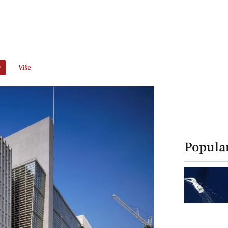
r
Više
Popula