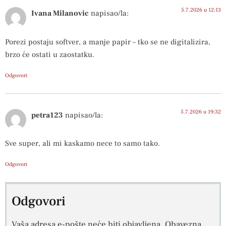
5.7.2026 u 12:13
Ivana Milanovic
napisao/la:
Porezi postaju softver, a manje papir – tko se ne digitalizira,
brzo će ostati u zaostatku.
Odgovori
5.7.2026 u 19:32
petra123
napisao/la:
Sve super, ali mi kaskamo nece to samo tako.
Odgovori
Odgovori
Vaša adresa e-pošte neće biti objavljena.
Obavezna