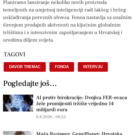
Planiramo lansiranje nekoliko novih proizvoda
temeljenih na umjetnoj inteligenciji radi lakšeg i bržeg
usklađivanja poreznih obveza. Fonoa nastavlja sa snažnim
širenjem prodajnih aktivnosti na ključnim globalnim
tržištima i s intenzivnim zapošljavanjem u Hrvatskoj i
uredima diljem svijeta.
TAGOVI
DAVOR TREMAC
,
FONOA
,
INTERVJU
Pogledajte još...
AI protiv birokracije: Dvojica FER-ovaca
žele promijeniti tržište vrijedno 14
milijardi eura
8.8.2026
08:25
Maša Razinger, GenePlanet: Hrvatska