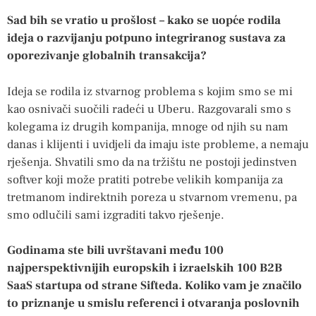
Sad bih se vratio u prošlost – kako se uopće rodila
ideja o razvijanju potpuno integriranog sustava za
oporezivanje globalnih transakcija?
Ideja se rodila iz stvarnog problema s kojim smo se mi
kao osnivači suočili radeći u Uberu. Razgovarali smo s
kolegama iz drugih kompanija, mnoge od njih su nam
danas i klijenti i uvidjeli da imaju iste probleme, a nemaju
rješenja. Shvatili smo da na tržištu ne postoji jedinstven
softver koji može pratiti potrebe velikih kompanija za
tretmanom indirektnih poreza u stvarnom vremenu, pa
smo odlučili sami izgraditi takvo rješenje.
Godinama ste bili uvrštavani među 100
najperspektivnijih europskih i izraelskih 100 B2B
SaaS startupa od strane Sifteda. Koliko vam je značilo
to priznanje u smislu referenci i otvaranja poslovnih