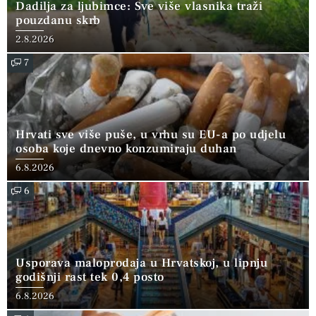
Dadilja za ljubimce: Sve više vlasnika traži
pouzdanu skrb
2.8.2026
7
Hrvati sve više puše, u vrhu su EU-a po udjelu
osoba koje dnevno konzumiraju duhan
6.8.2026
6
Usporava maloprodaja u Hrvatskoj, u lipnju
godišnji rast tek 0,4 posto
6.8.2026