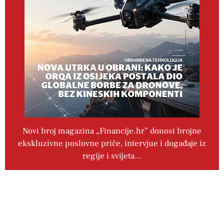
Novi broj magazina „Financije.hr” donosi brojne
ekskluzivne poslovne priče, intervjue i događaje iz
regije i svijeta…