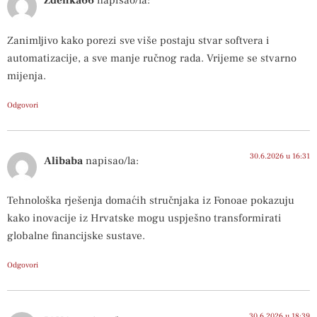
Zdenka66
napisao/la:
Zanimljivo kako porezi sve više postaju stvar softvera i
automatizacije, a sve manje ručnog rada. Vrijeme se stvarno
mijenja.
Odgovori
30.6.2026 u 16:31
Alibaba
napisao/la:
Tehnološka rješenja domaćih stručnjaka iz Fonoae pokazuju
kako inovacije iz Hrvatske mogu uspješno transformirati
globalne financijske sustave.
Odgovori
30.6.2026 u 18:39