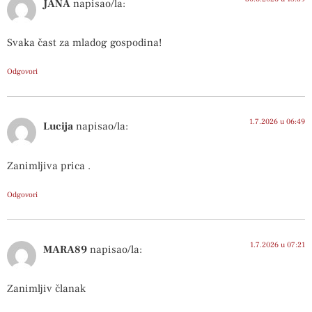
JANA
napisao/la:
Svaka čast za mladog gospodina!
Odgovori
1.7.2026 u 06:49
Lucija
napisao/la:
Zanimljiva prica .
Odgovori
1.7.2026 u 07:21
MARA89
napisao/la:
Zanimljiv članak