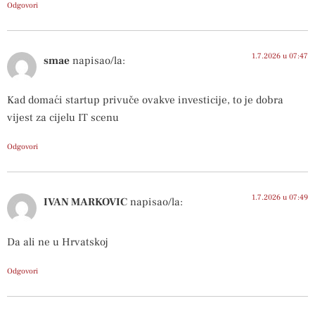
Odgovori
1.7.2026 u 07:47
smae
napisao/la:
Kad domaći startup privuče ovakve investicije, to je dobra
vijest za cijelu IT scenu
Odgovori
1.7.2026 u 07:49
IVAN MARKOVIC
napisao/la:
Da ali ne u Hrvatskoj
Odgovori