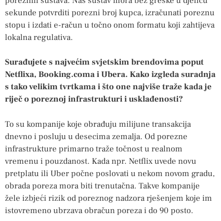
poreznih sustava. Naš sustav mora bez greške u djeliću
sekunde potvrditi porezni broj kupca, izračunati poreznu
stopu i izdati e-račun u točno onom formatu koji zahtijeva
lokalna regulativa.
Surađujete s najvećim svjetskim brendovima poput
Netflixa, Booking.coma i Ubera. Kako izgleda suradnja
s tako velikim tvrtkama i što one najviše traže kada je
riječ o poreznoj infrastrukturi i usklađenosti?
To su kompanije koje obrađuju milijune transakcija
dnevno i posluju u desecima zemalja. Od porezne
infrastrukture primarno traže točnost u realnom
vremenu i pouzdanost. Kada npr. Netflix uvede novu
pretplatu ili Uber počne poslovati u nekom novom gradu,
obrada poreza mora biti trenutačna. Takve kompanije
žele izbjeći rizik od poreznog nadzora rješenjem koje im
istovremeno ubrzava obračun poreza i do 90 posto.