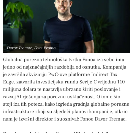
Davor Tremac, Foto: Promo
Globalna porezna tehnološka tvrtka Fonoa iza sebe ima
jedno od najznačajnijih razdoblja od osnutka. Kompanija
je završila akviziciju PwC-ove platforme Indirect Tax
Edge, zatvorila investicijsku rundu Serije C vrijednu 110
milijuna dolara te nastavlja ubrzano širiti poslovanje i
razvoj AI rješenja za poreznu usklađenost. O tome što
stoji iza tih poteza, kako izgleda gradnja globalne porezne
infrastrukture i koji su sljedeći planovi kompanije, otkrio
nam je izvršni direktor i suosnivač Fonoe Davor Tremac.