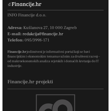
INFO Financije d.o.o.
Adresa:
Kušlanova 27, 10 000 Zagreb
E-mail:
redakcija@financije.hr
Telefon:
095/3998-171
Financije.hr
jedinstveni je informativni portal koji se bavi
financijskim i ekonomskim temama važnim za društveni razvoj –
od makroekonomskih analiza svjetskih i domaćih kretanja do IT
industrije.
Financije.hr projekti