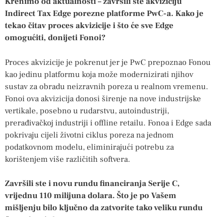
Krenimo od aktualnosti – završili ste akviziciju
Indirect Tax Edge porezne platforme PwC-a. Kako je
tekao čitav proces akvizicije i što će sve Edge
omogućiti, donijeti Fonoi?
Proces akvizicije je pokrenut jer je PwC prepoznao Fonou
kao jedinu platformu koja može modernizirati njihov
sustav za obradu neizravnih poreza u realnom vremenu.
Fonoi ova akvizicija donosi širenje na nove industrijske
vertikale, posebno u rudarstvu, autoindustriji,
prerađivačkoj industriji i offline retailu. Fonoa i Edge sada
pokrivaju cijeli životni ciklus poreza na jednom
podatkovnom modelu, eliminirajući potrebu za
korištenjem više različitih softvera.
Završili ste i novu rundu financiranja Serije C,
vrijednu 110 milijuna dolara. Što je po Vašem
mišljenju bilo ključno da zatvorite tako veliku rundu