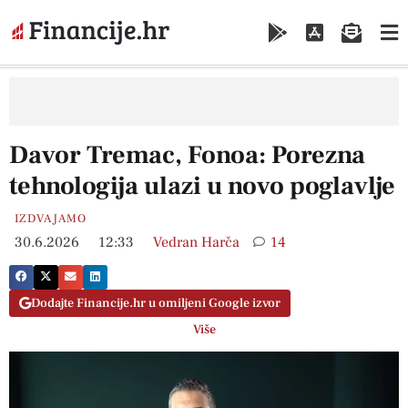
Davor Tremac, Fonoa: Porezna
tehnologija ulazi u novo poglavlje
IZDVAJAMO
30.6.2026
12:33
Vedran Harča
14
Dodajte Financije.hr u omiljeni Google izvor
Više