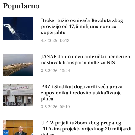
Popularno
Broker tužio osnivača Revoluta zbog
provizije od 17,5 milijuna eura za
superjahtu
4.8.2026, 13:13
JANAF dobio novu američku licencu za
nastavak transporta nafte za NIS
3.8.2026, 10:24
PBZ i Sindikat dogovorili veća prava
zaposlenika i redovito usklađivanje
plaća
3.8.2026, 08:19
UEFA prijeti tužbom zbog propalog
FIFA-ina projekta vrijednog 20 milijardi