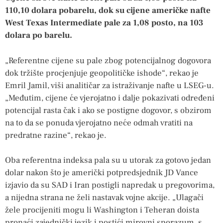
110,10 dolara pobarelu, dok su cijene američke nafte
West Texas Intermediate pale za 1,08 posto, na 103
dolara po barelu.
„Referentne cijene su pale zbog potencijalnog dogovora
dok tržište procjenjuje geopolitičke ishode“, rekao je
Emril Jamil, viši analitičar za istraživanje nafte u LSEG-u.
„Međutim, cijene će vjerojatno i dalje pokazivati ​​određeni
potencijal rasta čak i ako se postigne dogovor, s obzirom
na to da se ponuda vjerojatno neće odmah vratiti na
predratne razine“, rekao je.
Oba referentna indeksa pala su u utorak za gotovo jedan
dolar nakon što je američki potpredsjednik JD Vance
izjavio da su SAD i Iran postigli napredak u pregovorima,
a nijedna strana ne želi nastavak vojne akcije. „Ulagači
žele procijeniti mogu li Washington i Teheran doista
pronaći zajednički jezik i postići mirovni sporazum, s