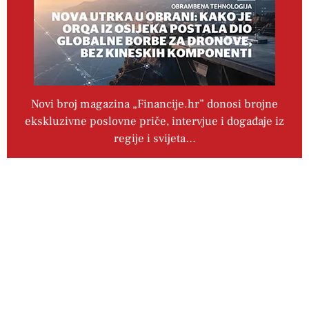
Novi broj magazina „Financije.hr” donosi brojne
ekskluzivne poslovne priče, intervjue i događaje iz
regije i svijeta…