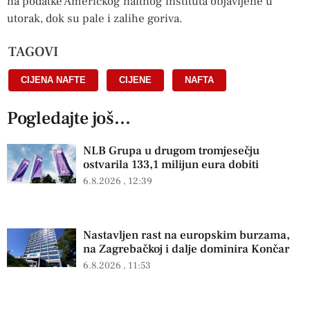
na podatke Američkog naftnog instituta objavljene u
utorak, dok su pale i zalihe goriva.
TAGOVI
CIJENA NAFTE
,
CIJENE
,
NAFTA
Pogledajte još...
NLB Grupa u drugom tromjesečju
ostvarila 133,1 milijun eura dobiti
6.8.2026
12:39
Nastavljen rast na europskim burzama,
na Zagrebačkoj i dalje dominira Končar
6.8.2026
11:53