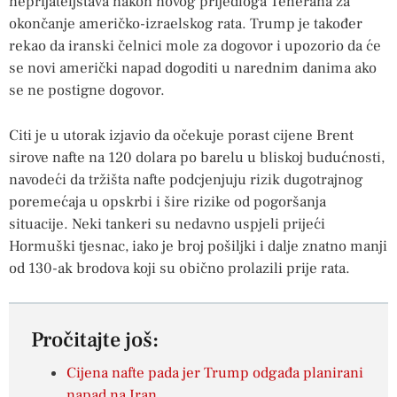
neprijateljstava nakon novog prijedloga Teherana za
okončanje američko-izraelskog rata. Trump je također
rekao da iranski čelnici mole za dogovor i upozorio da će
se novi američki napad dogoditi u narednim danima ako
se ne postigne dogovor.
Citi je u utorak izjavio da očekuje porast cijene Brent
sirove nafte na 120 dolara po barelu u bliskoj budućnosti,
navodeći da tržišta nafte podcjenjuju rizik dugotrajnog
poremećaja u opskrbi i šire rizike od pogoršanja
situacije. Neki tankeri su nedavno uspjeli prijeći
Hormuški tjesnac, iako je broj pošiljki i dalje znatno manji
od 130-ak brodova koji su obično prolazili prije rata.
Pročitajte još:
Cijena nafte pada jer Trump odgađa planirani
napad na Iran