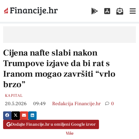
Cijena nafte slabi nakon
Trumpove izjave da bi rat s
Iranom mogao završiti “vrlo
brzo”
KAPITAL
20.5.2026
09:49
Redakcija Financije.hr
0
Dodajte Financije.hr u omiljeni Google izvor
Više