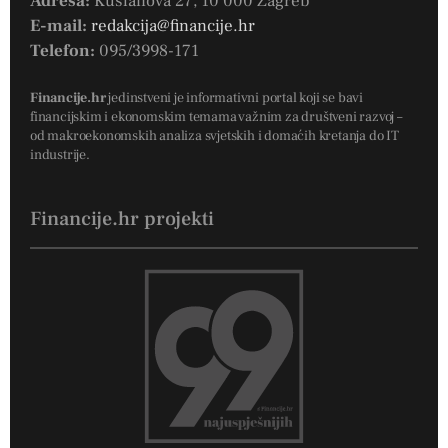
Adresa:
Kušlanova 27, 10 000 Zagreb
E-mail:
redakcija@financije.hr
Telefon:
095/3998-171
Financije.hr
jedinstveni je informativni portal koji se bavi
financijskim i ekonomskim temama važnim za društveni razvoj –
od makroekonomskih analiza svjetskih i domaćih kretanja do IT
industrije.
Financije.hr projekti