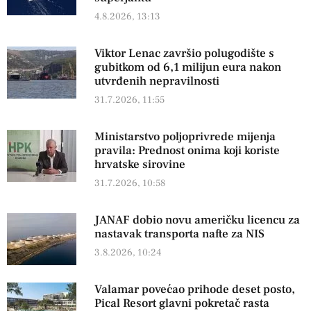
4.8.2026, 13:13
Viktor Lenac završio polugodište s
gubitkom od 6,1 milijun eura nakon
utvrđenih nepravilnosti
31.7.2026, 11:55
Ministarstvo poljoprivrede mijenja
pravila: Prednost onima koji koriste
hrvatske sirovine
31.7.2026, 10:58
JANAF dobio novu američku licencu za
nastavak transporta nafte za NIS
3.8.2026, 10:24
Valamar povećao prihode deset posto,
Pical Resort glavni pokretač rasta