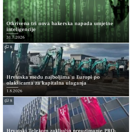
Otkrivena tri nova hakerska napada umjetne
inteligencije
31.7.2026
8
Hrvatska među najboljima u Europi po
olakšicama za kapitalna ulaganja
1.8.2026
8
Hrvatski Telekom zaključio preuzimanje PRO-