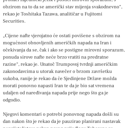
obzirom na to da se američki stav mijenja svakodnevno“,
rekao je Toshitaka Tazawa, analitičar u Fujitomi
Securities.
„Cijene nafte vjerojatno će ostati povišene s obzirom na
mogućnost obnovljenih američkih napada na Iran i
očekivanja da se, čak i ako se postigne mirovni sporazum,
ponuda sirove nafte neće brzo vratiti na predratne
razine“, rekao je. Unatoč Trumpovoj tvrdnji američkim
zakonodavcima u utorak navečer o brzom završetku
sukoba, ranije je rekao da će Sjedinjene Države možda
morati ponovno napasti Iran te da je bio sat vremena
udaljen od naređivanja napada prije nego što ga je
odgodio.
Njegovi komentari o potrebi ponovnog napada došli su
dan nakon što je rekao da je pauzirao planirani nastavak