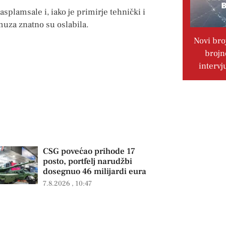
plamsale i, iako je primirje tehnički i
uza znatno su oslabila.
Novi bro
brojn
intervj
CSG povećao prihode 17
posto, portfelj narudžbi
dosegnuo 46 milijardi eura
7.8.2026
10:47