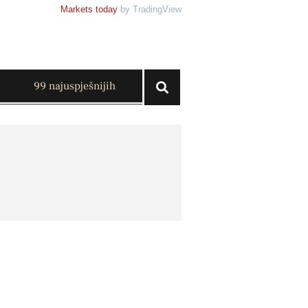
Markets today
by TradingView
99 najuspješnijih