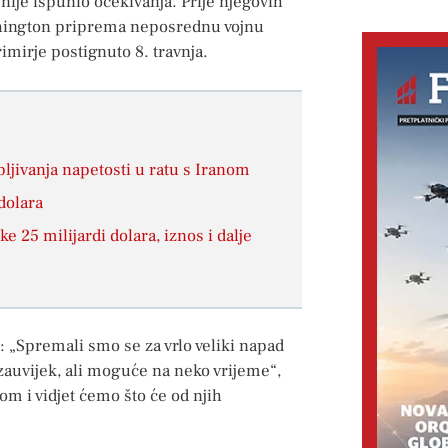
je ispunio očekivanja. Prije njegovih
ashington priprema neposrednu vojnu
rimirje postignuto 8. travnja.
ljivanja napetosti u ratu s Iranom
dolara
e 25 milijardi dolara, iznos i dalje
: „Spremali smo se za vrlo veliki napad
auvijek, ali moguće na neko vrijeme“,
nom i vidjet ćemo što će od njih