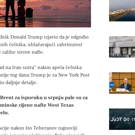
ednik Donald Trump izjavio da je odgodio
čnih čelnika, ublažavajući zabrinutost
zalihe sirove nafte.
ad na Iran sutra” nakon apela čelnika
Ranije tog dana Trump je za New York Post
o daljnje detalje.
rent za isporuku u srpnju pale su za
rminske cijene nafte West Texas
elu.
kcije nakon što Teheranov najnoviji