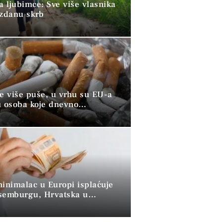
a ljubimce: Sve više vlasnika
uzdanu skrb
ve više puše, u vrhu su EU-a
u osoba koje dnevno
raju duhan
minimalac u Europi isplaćuje
semburgu, Hrvatska u
 skupini”