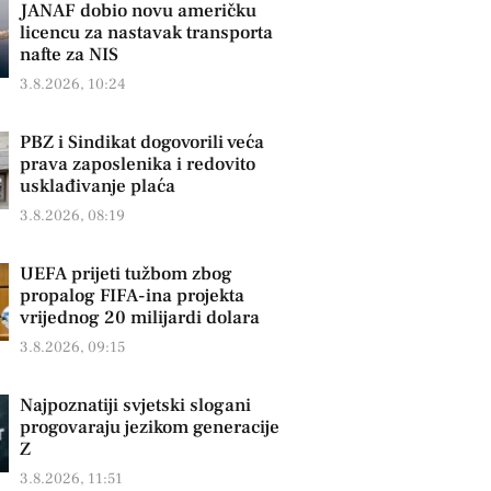
JANAF dobio novu američku
licencu za nastavak transporta
nafte za NIS
3.8.2026, 10:24
PBZ i Sindikat dogovorili veća
prava zaposlenika i redovito
usklađivanje plaća
3.8.2026, 08:19
UEFA prijeti tužbom zbog
propalog FIFA-ina projekta
vrijednog 20 milijardi dolara
3.8.2026, 09:15
Najpoznatiji svjetski slogani
progovaraju jezikom generacije
Z
3.8.2026, 11:51