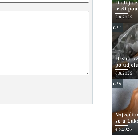
Dadilja z
traži po
2.8.2026
7
Hrvati s
po udjel
konzumi
6.8.2026
6
Najveći 
se u Luk
“srednjoj
4.8.2026