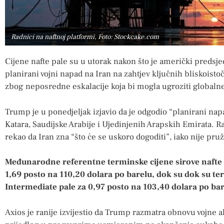
Radnici na naftnoj platformi, Foto: Stockcake.com
Cijene nafte pale su u utorak nakon što je američki predsj
planirani vojni napad na Iran na zahtjev ključnih bliskoisto
zbog neposredne eskalacije koja bi mogla ugroziti globalne 
Trump je u ponedjeljak izjavio da je odgodio “planirani nap
Katara, Saudijske Arabije i Ujedinjenih Arapskih Emirata. 
rekao da Iran zna “što će se uskoro dogoditi”, iako nije pruži
Međunarodne referentne terminske cijene sirove nafte B
1,69 posto na 110,20 dolara po barelu, dok su dok su te
Intermediate pale za 0,97 posto na 103,40 dolara po bar
Axios je ranije izvijestio da Trump razmatra obnovu vojne a