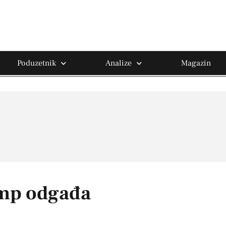
Poduzetnik
Analize
Magazin
ump odgađa