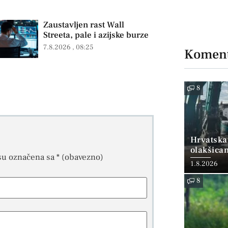
Zaustavljen rast Wall
Streeta, pale i azijske burze
7.8.2026
08:25
Koment
8
Hrvatska
olakšica
su označena sa
* (obavezno)
1.8.2026
8