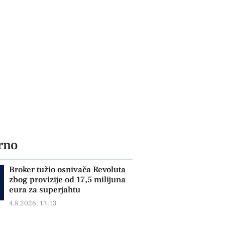
rno
Broker tužio osnivača Revoluta
zbog provizije od 17,5 milijuna
eura za superjahtu
4.8.2026, 13:13