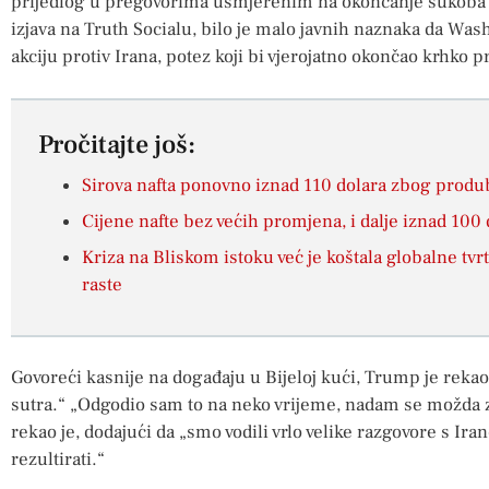
prijedlog u pregovorima usmjerenim na okončanje sukoba ni
izjava na Truth Socialu, bilo je malo javnih naznaka da W
akciju protiv Irana, potez koji bi vjerojatno okončao krhko p
Pročitajte još:
Sirova nafta ponovno iznad 110 dolara zbog produb
Cijene nafte bez većih promjena, i dalje iznad 100 
Kriza na Bliskom istoku već je koštala globalne tvrtk
raste
Govoreći kasnije na događaju u Bijeloj kući, Trump je rekao
sutra.“ „Odgodio sam to na neko vrijeme, nadam se možda z
rekao je, dodajući da „smo vodili vrlo velike razgovore s Ira
rezultirati.“