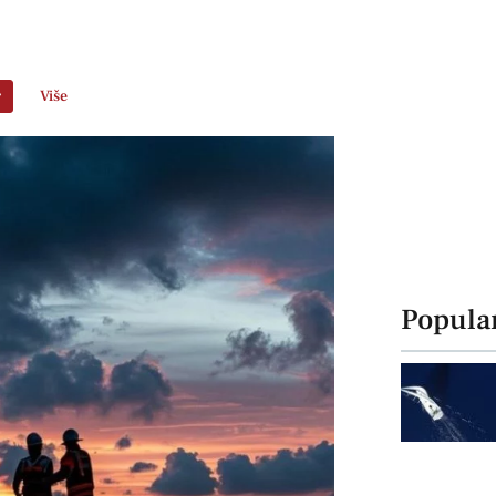
r
Više
Popula