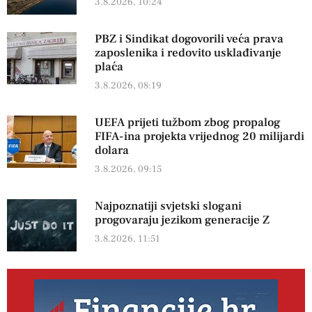
3.8.2026, 10:24
PBZ i Sindikat dogovorili veća prava
zaposlenika i redovito usklađivanje
plaća
3.8.2026, 08:19
UEFA prijeti tužbom zbog propalog
FIFA-ina projekta vrijednog 20 milijardi
dolara
3.8.2026, 09:15
Najpoznatiji svjetski slogani
progovaraju jezikom generacije Z
3.8.2026, 11:51