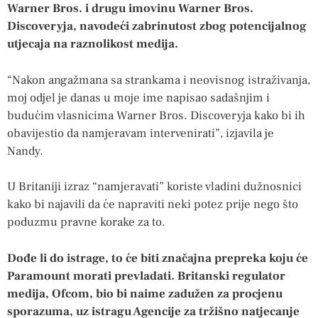
Warner Bros. i drugu imovinu Warner Bros.
Discoveryja, navodeći zabrinutost zbog potencijalnog
utjecaja na raznolikost medija.
“Nakon angažmana sa strankama i neovisnog istraživanja,
moj odjel je danas u moje ime napisao sadašnjim i
budućim vlasnicima Warner Bros. Discoveryja kako bi ih
obavijestio da namjeravam intervenirati”, izjavila je
Nandy.
U Britaniji izraz “namjeravati” koriste vladini dužnosnici
kako bi najavili da će napraviti neki potez prije nego što
poduzmu pravne korake za to.
Dođe li do istrage, to će biti značajna prepreka koju će
Paramount morati prevladati. Britanski regulator
medija, Ofcom, bio bi naime zadužen za procjenu
sporazuma, uz istragu Agencije za tržišno natjecanje