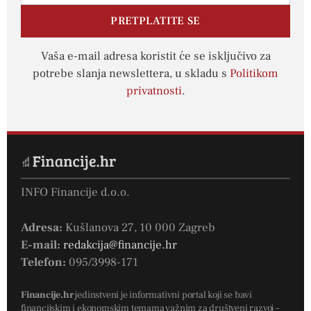
PRETPLATITE SE
Vaša e-mail adresa koristit će se isključivo za
potrebe slanja newslettera, u skladu s
Politikom
privatnosti
.
INFO Financije d.o.o.
Adresa:
Kušlanova 27, 10 000 Zagreb
E-mail:
redakcija@financije.hr
Telefon:
095/3998-171
Financije.hr
jedinstveni je informativni portal koji se bavi
financijskim i ekonomskim temama važnim za društveni razvoj –