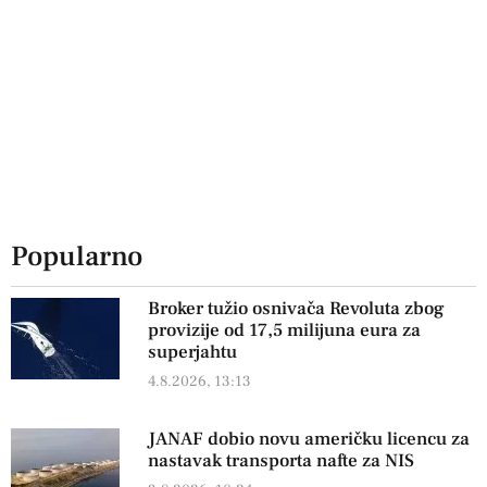
Popularno
Broker tužio osnivača Revoluta zbog
provizije od 17,5 milijuna eura za
superjahtu
4.8.2026, 13:13
JANAF dobio novu američku licencu za
nastavak transporta nafte za NIS