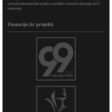
od makroekonomskih analiza svjetskih i domaćih kretanja do IT
industrije.
Financije.hr projekti