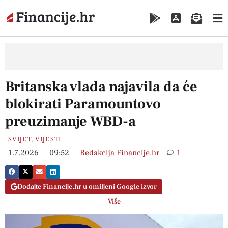
Britanska vlada najavila da će
blokirati Paramountovo
preuzimanje WBD-a
SVIJET
,
VIJESTI
1.7.2026
09:52
Redakcija Financije.hr
1
Dodajte Financije.hr u omiljeni Google izvor
Više