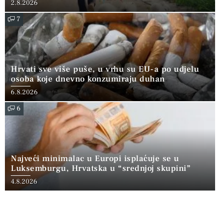
2.8.2026
7
Hrvati sve više puše, u vrhu su EU-a po udjelu
osoba koje dnevno konzumiraju duhan
6.8.2026
6
Najveći minimalac u Europi isplaćuje se u
Luksemburgu, Hrvatska u “srednjoj skupini”
4.8.2026