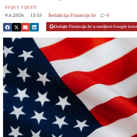
SVIJET
,
VIJESTI
9.6.2026
13:53
Redakcija Financije.hr
0
Dodajte Financije.hr u omiljeni Google izvo