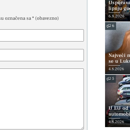
Usporava
lipnju go
6.8.2026
su označena sa
* (obavezno)
6
Najveći 
se u Luk
“srednjoj
4.8.2026
5
U EU od 
automobi
4.8.2026