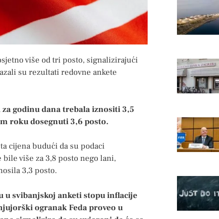
jetno više od tri posto, signalizirajući
okazali su rezultati redovne ankete
a za godinu dana trebala iznositi 3,5
om roku dosegnuti 3,6 posto.
sta cijena budući da su podaci
 bile više za 3,8 posto nego lani,
nosila 3,3 posto.
u svibanjskoj anketi stopu inflacije
e njujorški ogranak Feda proveo u