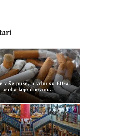
ari
ve više puše, u vrhu su EU-a
u osoba koje dnevno
raju duhan