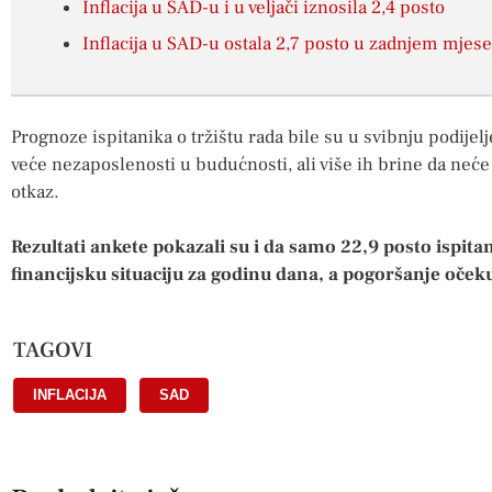
Inflacija u SAD-u i u veljači iznosila 2,4 posto
Inflacija u SAD-u ostala 2,7 posto u zadnjem mjes
Prognoze ispitanika o tržištu rada bile su u svibnju podijel
veće nezaposlenosti u budućnosti, ali više ih brine da neć
otkaz.
Rezultati ankete pokazali su i da samo 22,9 posto ispit
financijsku situaciju za godinu dana, a pogoršanje oček
TAGOVI
INFLACIJA
,
SAD