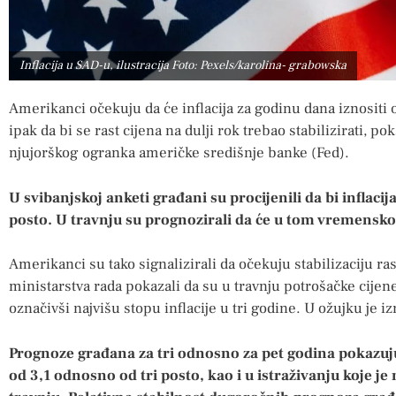
Inflacija u SAD-u, ilustracija Foto: Pexels/karolina- grabowska
Amerikanci očekuju da će inflacija za godinu dana iznositi os
ipak da bi se rast cijena na dulji rok trebao stabilizirati, p
njujorškog ogranka američke središnje banke (Fed).
U svibanjskoj anketi građani su procijenili da bi inflacij
posto. U travnju su prognozirali da će u tom vremensk
Amerikanci su tako signalizirali da očekuju stabilizaciju ra
ministarstva rada pokazali da su u travnju potrošačke cijene
označivši najvišu stopu inflacije u tri godine. U ožujku je iz
Prognoze građana za tri odnosno za pet godina pokazuju 
od 3,1 odnosno od tri posto, kao i u istraživanju koje j