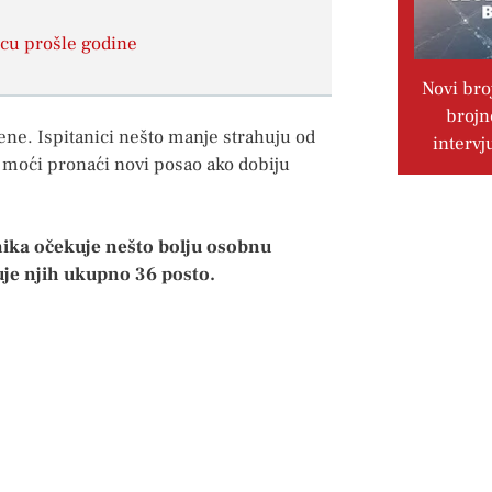
ecu prošle godine
Novi bro
brojn
jene. Ispitanici nešto manje strahuju od
intervj
e moći pronaći novi posao ako dobiju
anika očekuje nešto bolju osobnu
uje njih ukupno 36 posto.