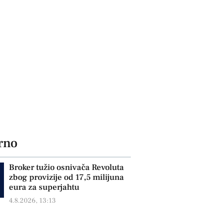
rno
Broker tužio osnivača Revoluta
zbog provizije od 17,5 milijuna
eura za superjahtu
4.8.2026, 13:13