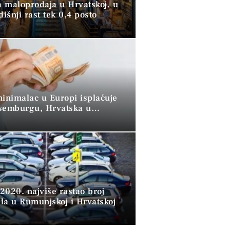
 maloprodaja u Hrvatskoj, u
dišnji rast tek 0,4 posto
minimalac u Europi isplaćuje
semburgu, Hrvatska u
 skupini”
2020. najviše rastao broj
la u Rumunjskoj i Hrvatskoj