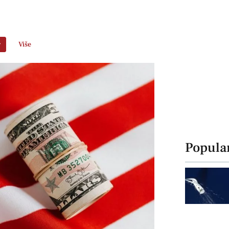
r
Više
Popula