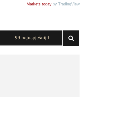
Markets today
by TradingView
99 najuspješnijih