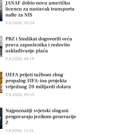
JANAF dobio novu američku
licencu za nastavak transporta
nafte za NIS
3.8.2026, 10:24
PBZ i Sindikat dogovorili veća
prava zaposlenika i redovito
usklađivanje plaća
3.8.2026, 08:19
UEFA prijeti tužbom zbog
propalog FIFA-ina projekta
vrijednog 20 milijardi dolara
3.8.2026, 09:15
Najpoznatiji svjetski slogani
progovaraju jezikom generacije
Z
3.8.2026, 11:51