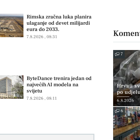
Rimska zračna luka planira
ulaganje od devet milijardi
eura do 2033.
Koment
7.8.2026
08:31
7
ByteDance trenira jedan od
najvećih AI modela na
Hrvati s
svijetu
po udjel
konzumi
7.8.2026
08:11
6.8.2026
6