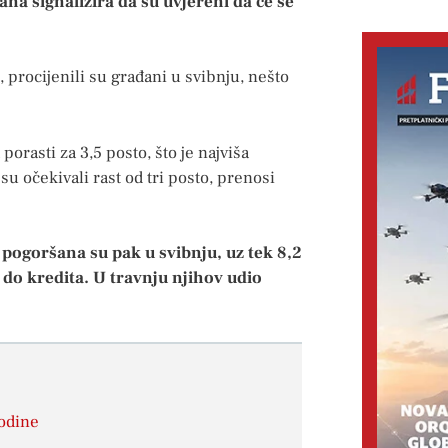
na signalizira da su uvjereni da će se
, procijenili su građani u svibnju, nešto
orasti za 3,5 posto, što je najviša
u očekivali rast od tri posto, prenosi
pogoršana su pak u svibnju, uz tek 8,2
 do kredita. U travnju njihov udio
godine