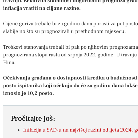
travnju. Relativna stabilnost dugoročnih prognoza građa
inflacija vratiti na ciljane razine.
Cijene goriva trebale bi za godinu dana porasti za pet posto
slabije no što su prognozirali u prethodnom mjesecu.
Troškovi stanovanja trebali bi pak po njihovim prognozama p
prognozirana stopa rasta od srpnja 2022. godine. U travnju s
Hina.
Očekivanja građana o dostupnosti kredita u budućnosti 
posto ispitanika koji očekuju da će za godinu dana lakše
iznosio je 10,2 posto.
Pročitajte još:
Inflacija u SAD-u na najvišoj razini od ljeta 2024. 