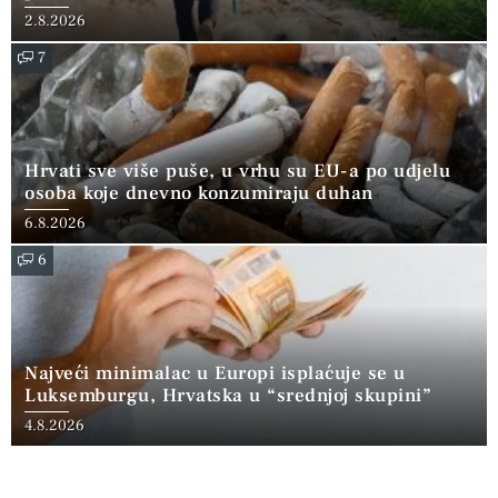
2.8.2026
7
Hrvati sve više puše, u vrhu su EU-a po udjelu
osoba koje dnevno konzumiraju duhan
6.8.2026
6
Najveći minimalac u Europi isplaćuje se u
Luksemburgu, Hrvatska u “srednjoj skupini”
4.8.2026