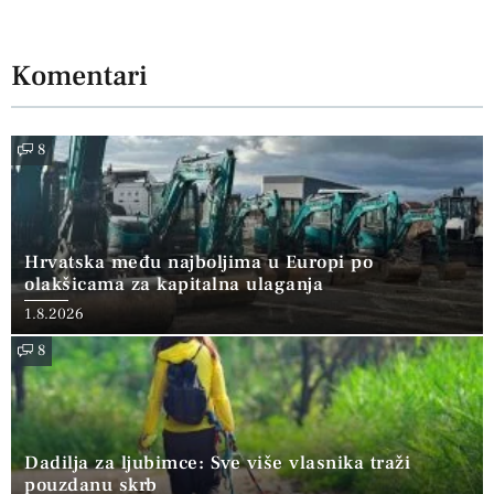
Komentari
8
Hrvatska među najboljima u Europi po
olakšicama za kapitalna ulaganja
1.8.2026
8
Dadilja za ljubimce: Sve više vlasnika traži
pouzdanu skrb