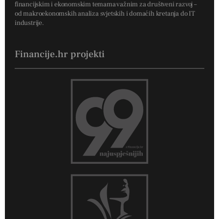
financijskim i ekonomskim temama važnim za društveni razvoj –
od makroekonomskih analiza svjetskih i domaćih kretanja do IT
industrije.
Financije.hr projekti