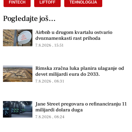
FINTECH
,
LIFTOFF
,
TEHNOLOGIJA
Pogledajte još...
Airbnb u drugom kvartalu ostvario
dvoznamenkasti rast prihoda
7.8.2026
15:51
Rimska zračna luka planira ulaganje od
devet milijardi eura do 2033.
7.8.2026
08:31
Jane Street pregovara o refinanciranju 11
milijardi dolara duga
7.8.2026
08:24