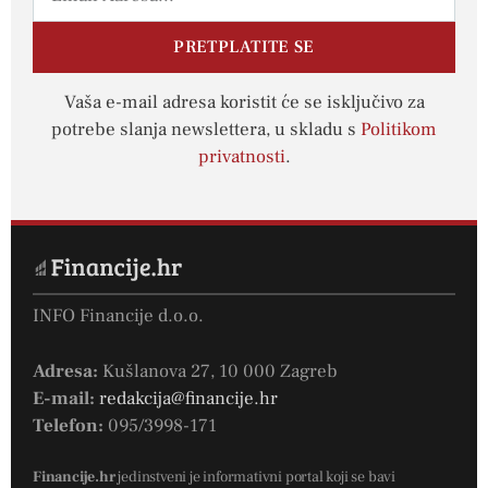
PRETPLATITE SE
Vaša e-mail adresa koristit će se isključivo za
potrebe slanja newslettera, u skladu s
Politikom
privatnosti
.
INFO Financije d.o.o.
Adresa:
Kušlanova 27, 10 000 Zagreb
E-mail:
redakcija@financije.hr
Telefon:
095/3998-171
Financije.hr
jedinstveni je informativni portal koji se bavi