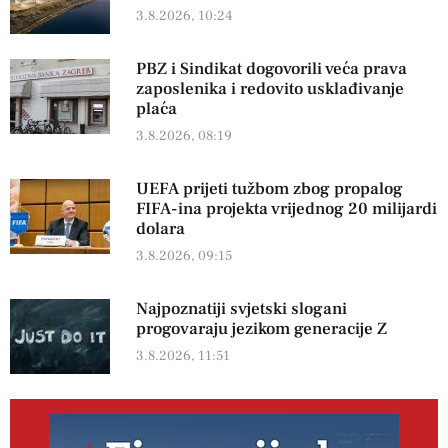
3.8.2026, 10:24
PBZ i Sindikat dogovorili veća prava
zaposlenika i redovito usklađivanje
plaća
3.8.2026, 08:19
UEFA prijeti tužbom zbog propalog
FIFA-ina projekta vrijednog 20 milijardi
dolara
3.8.2026, 09:15
Najpoznatiji svjetski slogani
progovaraju jezikom generacije Z
3.8.2026, 11:51