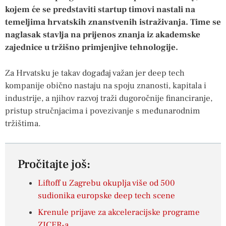
kojem će se predstaviti startup timovi nastali na
temeljima hrvatskih znanstvenih istraživanja. Time se
naglasak stavlja na prijenos znanja iz akademske
zajednice u tržišno primjenjive tehnologije.
Za Hrvatsku je takav događaj važan jer deep tech
kompanije obično nastaju na spoju znanosti, kapitala i
industrije, a njihov razvoj traži dugoročnije financiranje,
pristup stručnjacima i povezivanje s međunarodnim
tržištima.
Pročitajte još:
Liftoff u Zagrebu okuplja više od 500
sudionika europske deep tech scene
Krenule prijave za akceleracijske programe
ZICER-a