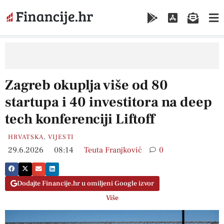
Zagreb okuplja više od 80
startupa i 40 investitora na deep
tech konferenciji Liftoff
HRVATSKA
,
VIJESTI
29.6.2026
08:14
Teuta Franjković
0
Dodajte Financije.hr u omiljeni Google izvor
Više