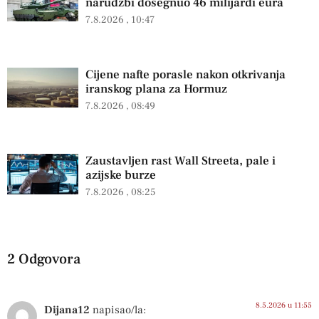
narudžbi dosegnuo 46 milijardi eura
7.8.2026
10:47
Cijene nafte porasle nakon otkrivanja
iranskog plana za Hormuz
7.8.2026
08:49
Zaustavljen rast Wall Streeta, pale i
azijske burze
7.8.2026
08:25
2 Odgovora
8.5.2026 u 11:55
Dijana12
napisao/la: