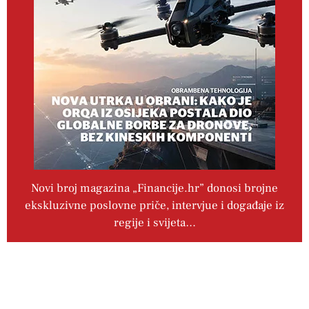
Novi broj magazina „Financije.hr” donosi brojne
ekskluzivne poslovne priče, intervjue i događaje iz
regije i svijeta…