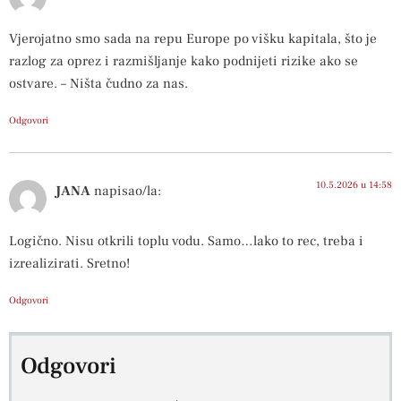
Vjerojatno smo sada na repu Europe po višku kapitala, što je
razlog za oprez i razmišljanje kako podnijeti rizike ako se
ostvare. – Ništa čudno za nas.
Odgovori
10.5.2026 u 14:58
JANA
napisao/la:
Logično. Nisu otkrili toplu vodu. Samo…lako to rec, treba i
izrealizirati. Sretno!
Odgovori
Odgovori