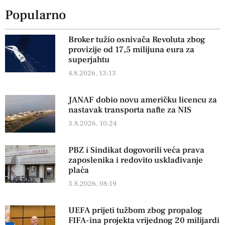
Popularno
Broker tužio osnivača Revoluta zbog
provizije od 17,5 milijuna eura za
superjahtu
4.8.2026, 13:13
JANAF dobio novu američku licencu za
nastavak transporta nafte za NIS
3.8.2026, 10:24
PBZ i Sindikat dogovorili veća prava
zaposlenika i redovito usklađivanje
plaća
3.8.2026, 08:19
UEFA prijeti tužbom zbog propalog
FIFA-ina projekta vrijednog 20 milijardi