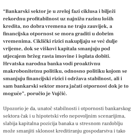
“Bankarski sektor je u zreloj fazi ciklusa i bilježi
rekordnu profitabilnost uz najnižu razinu loših
kredita, no dobra vremena ne traju zauvijek, a
financijska otpornost se mora graditi u dobrim
vremenima. Ciklički rizici nakupljaju se već dulje
vrijeme, dok se viškovi kapitala smanjuju pod
utjecajem bržeg rasta imovine i isplata dobiti.
Hrvatska narodna banka vodi proaktivnu
makrobonitetnu politiku, odnosno politiku kojom se
smanjuju financijski rizici i održava stabilnost, ali i
sam bankarski sektor mora jačati otpornost dok je to
moguće”, poručio je Vujčić.
Upozorio je da, unatoč stabilnosti i otpornosti bankarskog
sektora čak i u hipotetski vrlo nepovoljnim scenarijima,
slabija kapitalna pozicija banaka u stresnom razdoblju
može smanjiti sklonost kreditiranju gospodarstva i tako