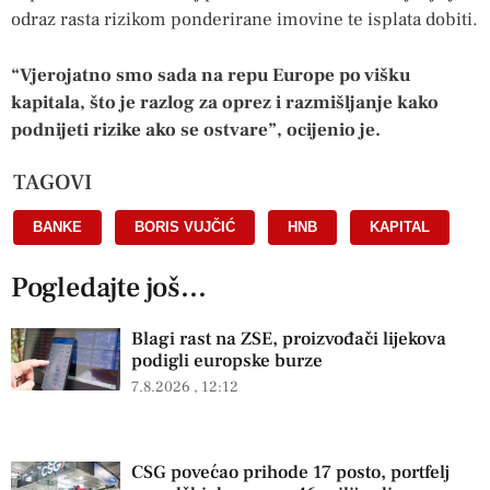
odraz rasta rizikom ponderirane imovine te isplata dobiti.
“Vjerojatno smo sada na repu Europe po višku
kapitala, što je razlog za oprez i razmišljanje kako
podnijeti rizike ako se ostvare”, ocijenio je.
TAGOVI
BANKE
,
BORIS VUJČIĆ
,
HNB
,
KAPITAL
Pogledajte još...
Blagi rast na ZSE, proizvođači lijekova
podigli europske burze
7.8.2026
12:12
CSG povećao prihode 17 posto, portfelj