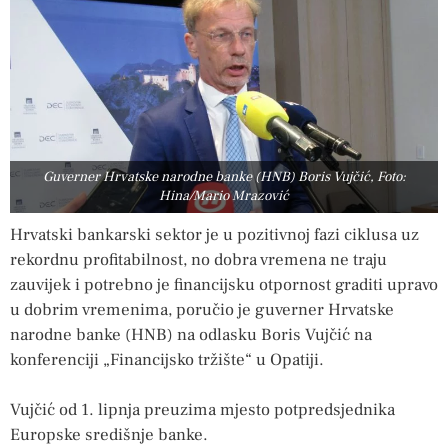
Guverner Hrvatske narodne banke (HNB) Boris Vujčić, Foto:
Hina/Mario Mrazović
Hrvatski bankarski sektor je u pozitivnoj fazi ciklusa uz
rekordnu profitabilnost, no dobra vremena ne traju
zauvijek i potrebno je financijsku otpornost graditi upravo
u dobrim vremenima, poručio je guverner Hrvatske
narodne banke (HNB) na odlasku Boris Vujčić na
konferenciji „Financijsko tržište“ u Opatiji.
Vujčić od 1. lipnja preuzima mjesto potpredsjednika
Europske središnje banke.