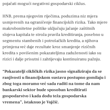
pojačati mogući negativni gospodarski ciklus.
HNB, prema njegovim riječima, poduzima niz mjera
usmjerenih na ograničenje financijskih rizika. Tako mjere
makrobonitetne politike uključuju jačanje zaštitnih
slojeva kapitala te stroža pravila kreditiranja, posebno u
segmentu stambenih i potrošačkih kredita, a njihova
primjena već daje rezultate kroz smanjenje rizičnih
kredita s povišenim pokazateljima zaduženosti iako su
rizici i dalje prisutni i zahtijevaju kontinuiranu pažnju.
“Pokazatelji cikličkih rizika jasno signaliziraju da se
ranjivosti u financijskom sustavu postupno gomilaju i
zbog toga moramo već sada raditi na tome da nam
bankarski sektor bude sposoban kreditirati
gospodarstvo i kada dođu teža gospodarska
vremena”, istaknuo je Vujčić.