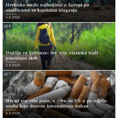
Hrvatska među najboljima u Europi po
olakšicama za kapitalna ulaganja
1.8.2026
8
Dadilja za ljubimce: Sve više vlasnika traži
pouzdanu skrb
2.8.2026
7
Hrvati sve više puše, u vrhu su EU-a po udjelu
osoba koje dnevno konzumiraju duhan
6.8.2026