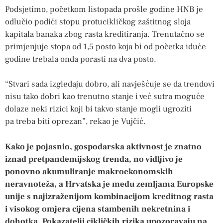
Podsjetimo, početkom listopada prošle godine HNB je
odlučio podići stopu protucikličkog zaštitnog sloja
kapitala banaka zbog rasta kreditiranja. Trenutačno se
primjenjuje stopa od 1,5 posto koja bi od početka iduće
godine trebala onda porasti na dva posto.
“Stvari sada izgledaju dobro, ali navješćuje se da trendovi
nisu tako dobri kao trenutno stanje i već sutra moguće
dolaze neki rizici koji bi takvo stanje mogli ugroziti
pa treba biti oprezan”, rekao je Vujčić.
Kako je pojasnio, gospodarska aktivnost je znatno
iznad pretpandemijskog trenda, no vidljivo je
ponovno akumuliranje makroekonomskih
neravnoteža, a Hrvatska je među zemljama Europske
unije s najizraženijom kombinacijom kreditnog rasta
i visokog omjera cijena stambenih nekretnina i
dohotka. Pokazatelji cikličkih rizika upozoravaju na