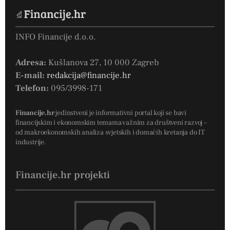
INFO Financije d.o.o.
Adresa:
Kušlanova 27, 10 000 Zagreb
E-mail:
redakcija@financije.hr
Telefon:
095/3998-171
Financije.hr
jedinstveni je informativni portal koji se bavi
financijskim i ekonomskim temama važnim za društveni razvoj –
od makroekonomskih analiza svjetskih i domaćih kretanja do IT
industrije.
Financije.hr projekti