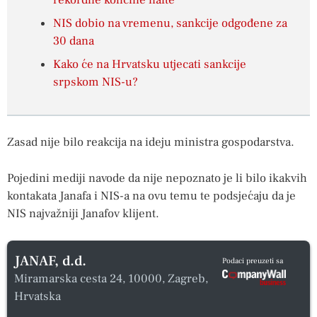
rekordne količine nafte
NIS dobio na vremenu, sankcije odgođene za
30 dana
Kako će na Hrvatsku utjecati sankcije
srpskom NIS-u?
Zasad nije bilo reakcija na ideju ministra gospodarstva.
Pojedini mediji navode da nije nepoznato je li bilo ikakvih
kontakata Janafa i NIS-a na ovu temu te podsjećaju da je
NIS najvažniji Janafov klijent.
JANAF, d.d.
Podaci preuzeti sa
Miramarska cesta 24, 10000, Zagreb,
Hrvatska