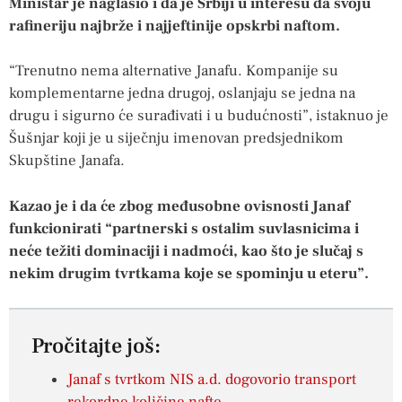
Ministar je naglasio i da je Srbiji u interesu da svoju
rafineriju najbrže i najjeftinije opskrbi naftom.
“Trenutno nema alternative Janafu. Kompanije su
komplementarne jedna drugoj, oslanjaju se jedna na
drugu i sigurno će surađivati ​​i u budućnosti”, istaknuo je
Šušnjar koji je u siječnju imenovan predsjednikom
Skupštine Janafa.
Kazao je i da će zbog međusobne ovisnosti Janaf
funkcionirati “partnerski s ostalim suvlasnicima i
neće težiti dominaciji i nadmoći, kao što je slučaj s
nekim drugim tvrtkama koje se spominju u eteru”.
Pročitajte još:
Janaf s tvrtkom NIS a.d. dogovorio transport