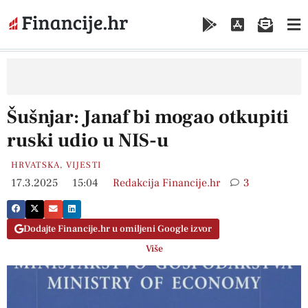
Šušnjar: Janaf bi mogao otkupiti
ruski udio u NIS-u
HRVATSKA
,
VIJESTI
17.3.2025
15:04
Redakcija Financije.hr
3
Dodajte Financije.hr u omiljeni Google izvor
Više