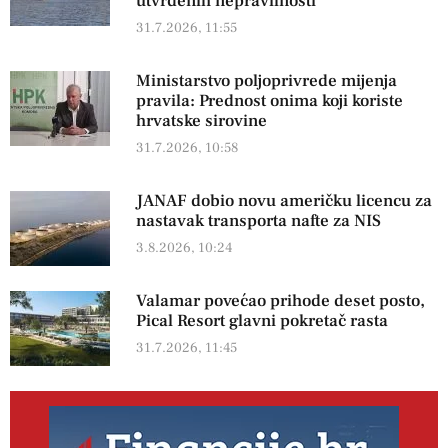
utvrđenih nepravilnosti
31.7.2026, 11:55
Ministarstvo poljoprivrede mijenja
pravila: Prednost onima koji koriste
hrvatske sirovine
31.7.2026, 10:58
JANAF dobio novu američku licencu za
nastavak transporta nafte za NIS
3.8.2026, 10:24
Valamar povećao prihode deset posto,
Pical Resort glavni pokretač rasta
31.7.2026, 11:45