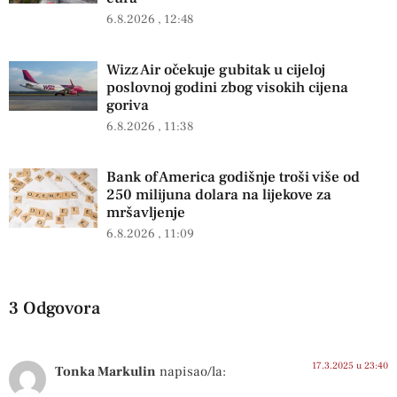
6.8.2026
12:48
Wizz Air očekuje gubitak u cijeloj
poslovnoj godini zbog visokih cijena
goriva
6.8.2026
11:38
Bank of America godišnje troši više od
250 milijuna dolara na lijekove za
mršavljenje
6.8.2026
11:09
3 Odgovora
17.3.2025 u 23:40
Tonka Markulin
napisao/la: