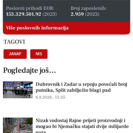
Poslovni prihodi EUR:
Broj zaposlenih:
153.329.501,92
(2023)
2.959
(2023)
Više poslovnih informacija
TAGOVI
JANAF
,
NIS
Pogledajte još...
Dubrovnik i Zadar u srpnju povećali broj
putnika, Split zabilježio blagi pad
6.8.2026
13:35
Nizak vodostaj Rajne prijeti proizvodnji i
mogao bi Njemačku stajati dvije milijarde
eura