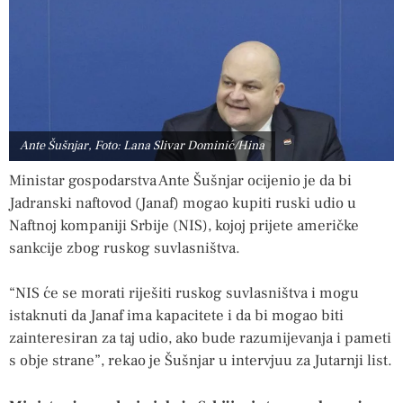
Ante Šušnjar, Foto: Lana Slivar Dominić/Hina
Ministar gospodarstva Ante Šušnjar ocijenio je da bi
Jadranski naftovod (Janaf) mogao kupiti ruski udio u
Naftnoj kompaniji Srbije (NIS), kojoj prijete američke
sankcije zbog ruskog suvlasništva.
“NIS će se morati riješiti ruskog suvlasništva i mogu
istaknuti da Janaf ima kapacitete i da bi mogao biti
zainteresiran za taj udio, ako bude razumijevanja i pameti
s obje strane”, rekao je Šušnjar u intervjuu za Jutarnji list.