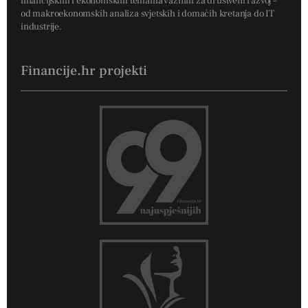
financijskim i ekonomskim temama važnim za društveni razvoj –
od makroekonomskih analiza svjetskih i domaćih kretanja do IT
industrije.
Financije.hr projekti