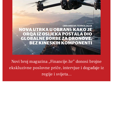
Novi broj magazina „Financije.hr” donosi brojne
ekskluzivne poslovne priče, intervjue i događaje iz
regije i svijeta…