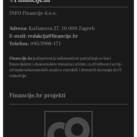
INFO Financije d.o.o.
Adresa:
Kušlanova 27, 10 000 Zagreb
E-mail:
redakcija@financije.hr
Telefon:
095/3998-171
Financije.hr
jedinstveni je informativni portal koji se bavi
financijskim i ekonomskim temama važnim za društveni razvoj –
od makroekonomskih analiza svjetskih i domaćih kretanja do IT
industrije.
Financije.hr projekti