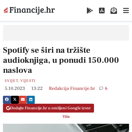
Spotify se širi na tržište
audioknjiga, u ponudi 150.000
naslova
SVIJET
,
VIJESTI
5.10.2023
13:22
Redakcija Financije.hr
6
Dodajte Financije.hr u omiljeni Google izvor
Više