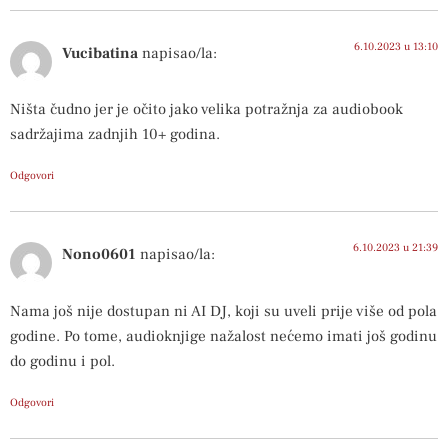
6.10.2023 u 13:10
Vucibatina
napisao/la:
Ništa čudno jer je očito jako velika potražnja za audiobook
sadržajima zadnjih 10+ godina.
Odgovori
6.10.2023 u 21:39
Nono0601
napisao/la:
Nama još nije dostupan ni AI DJ, koji su uveli prije više od pola
godine. Po tome, audioknjige nažalost nećemo imati još godinu
do godinu i pol.
Odgovori