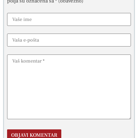
polja su označena sa
* (obavezno)