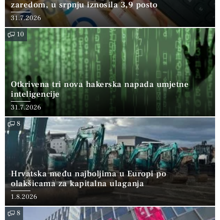
zaredom, u srpnju iznosila 3,9 posto
31.7.2026
10
Otkrivena tri nova hakerska napada umjetne
inteligencije
31.7.2026
8
Hrvatska među najboljima u Europi po
olakšicama za kapitalna ulaganja
1.8.2026
8