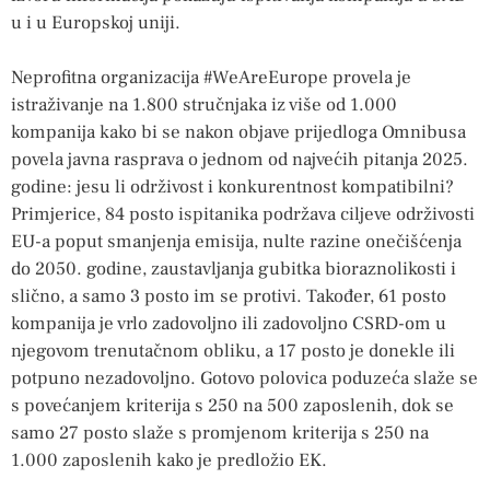
u i u Europskoj uniji.
Neprofitna organizacija #WeAreEurope provela je
istraživanje na 1.800 stručnjaka iz više od 1.000
kompanija kako bi se nakon objave prijedloga Omnibusa
povela javna rasprava o jednom od najvećih pitanja 2025.
godine: jesu li održivost i konkurentnost kompatibilni?
Primjerice, 84 posto ispitanika podržava ciljeve održivosti
EU-a poput smanjenja emisija, nulte razine onečišćenja
do 2050. godine, zaustavljanja gubitka bioraznolikosti i
slično, a samo 3 posto im se protivi. Također, 61 posto
kompanija je vrlo zadovoljno ili zadovoljno CSRD-om u
njegovom trenutačnom obliku, a 17 posto je donekle ili
potpuno nezadovoljno. Gotovo polovica poduzeća slaže se
s povećanjem kriterija s 250 na 500 zaposlenih, dok se
samo 27 posto slaže s promjenom kriterija s 250 na
1.000 zaposlenih kako je predložio EK.