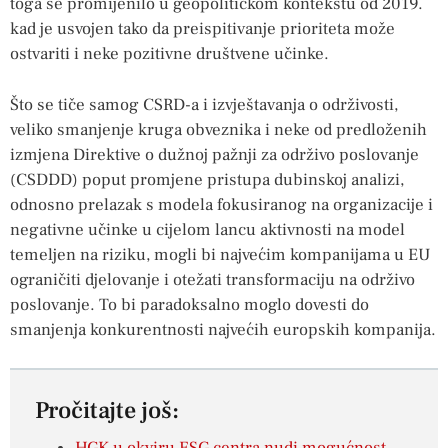
toga se promijenilo u geopolitičkom kontekstu od 2019.
kad je usvojen tako da preispitivanje prioriteta može
ostvariti i neke pozitivne društvene učinke.
Što se tiče samog CSRD-a i izvještavanja o održivosti,
veliko smanjenje kruga obveznika i neke od predloženih
izmjena Direktive o dužnoj pažnji za održivo poslovanje
(CSDDD) poput promjene pristupa dubinskoj analizi,
odnosno prelazak s modela fokusiranog na organizacije i
negativne učinke u cijelom lancu aktivnosti na model
temeljen na riziku, mogli bi najvećim kompanijama u EU
ograničiti djelovanje i otežati transformaciju na održivo
poslovanje. To bi paradoksalno moglo dovesti do
smanjenja konkurentnosti najvećih europskih kompanija.
Pročitajte još: