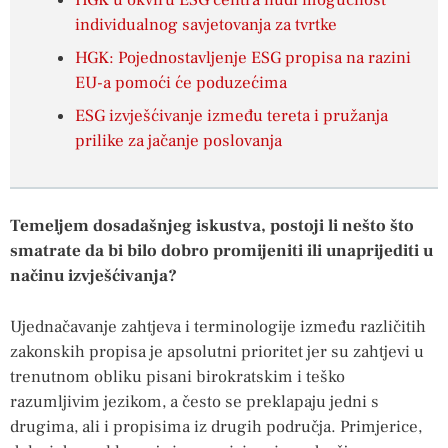
HGK u okviru ESG centra nudi mogućnost
individualnog savjetovanja za tvrtke
HGK: Pojednostavljenje ESG propisa na razini
EU-a pomoći će poduzećima
ESG izvješćivanje između tereta i pružanja
prilike za jačanje poslovanja
Temeljem dosadašnjeg iskustva, postoji li nešto što
smatrate da bi bilo dobro promijeniti ili unaprijediti u
načinu izvješćivanja?
Ujednačavanje zahtjeva i terminologije između različitih
zakonskih propisa je apsolutni prioritet jer su zahtjevi u
trenutnom obliku pisani birokratskim i teško
razumljivim jezikom, a često se preklapaju jedni s
drugima, ali i propisima iz drugih područja. Primjerice,