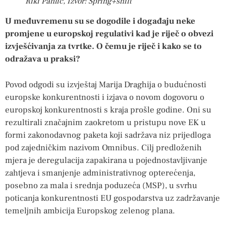
Riki Pahlić, Izvor: Spring+shift
U međuvremenu su se dogodile i događaju neke
promjene u europskoj regulativi kad je riječ o obvezi
izvješćivanja za tvrtke. O čemu je riječ i kako se to
odražava u praksi?
Povod odgodi su izvještaj Marija Draghija o budućnosti
europske konkurentnosti i izjava o novom dogovoru o
europskoj konkurentnosti s kraja prošle godine. Oni su
rezultirali značajnim zaokretom u pristupu nove EK u
formi zakonodavnog paketa koji sadržava niz prijedloga
pod zajedničkim nazivom Omnibus. Cilj predloženih
mjera je deregulacija zapakirana u pojednostavljivanje
zahtjeva i smanjenje administrativnog opterećenja,
posebno za mala i srednja poduzeća (MSP), u svrhu
poticanja konkurentnosti EU gospodarstva uz zadržavanje
temeljnih ambicija Europskog zelenog plana.