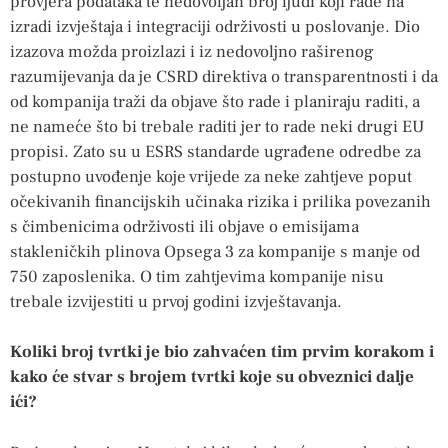
provjera podataka te nedovoljan broj ljudi koji rade na
izradi izvještaja i integraciji održivosti u poslovanje. Dio
izazova možda proizlazi i iz nedovoljno raširenog
razumijevanja da je CSRD direktiva o transparentnosti i da
od kompanija traži da objave što rade i planiraju raditi, a
ne nameće što bi trebale raditi jer to rade neki drugi EU
propisi. Zato su u ESRS standarde ugrađene odredbe za
postupno uvođenje koje vrijede za neke zahtjeve poput
očekivanih financijskih učinaka rizika i prilika povezanih
s čimbenicima održivosti ili objave o emisijama
stakleničkih plinova Opsega 3 za kompanije s manje od
750 zaposlenika. O tim zahtjevima kompanije nisu
trebale izvijestiti u prvoj godini izvještavanja.
Koliki broj tvrtki je bio zahvaćen tim prvim korakom i
kako će stvar s brojem tvrtki koje su obveznici dalje
ići?