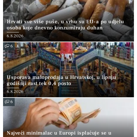
Hrvati sve više puše, u vrhu su EU-a po udjelu
osoba koje dnevno konzumiraju duhan
6.8.2026
6
Usporava maloprodaja u Hrvatskoj, u lipnju
godišnji rast tek 0,4 posto
6.8.2026
6
Najveći minimalac u Europi isplaćuje se u