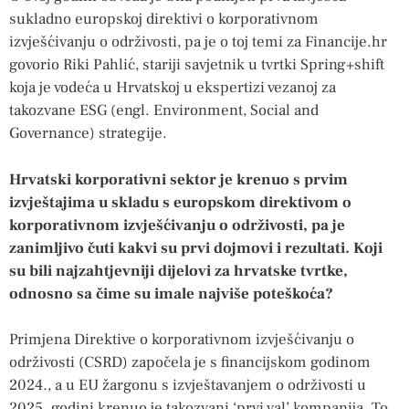
sukladno europskoj direktivi o korporativnom
izvješćivanju o održivosti, pa je o toj temi za Financije.hr
govorio Riki Pahlić, stariji savjetnik u tvrtki Spring+shift
koja je vodeća u Hrvatskoj u ekspertizi vezanoj za
takozvane ESG (engl. Environment, Social and
Governance) strategije.
Hrvatski korporativni sektor je krenuo s prvim
izvještajima u skladu s europskom direktivom o
korporativnom izvješćivanju o održivosti, pa je
zanimljivo čuti kakvi su prvi dojmovi i rezultati. Koji
su bili najzahtjevniji dijelovi za hrvatske tvrtke,
odnosno sa čime su imale najviše poteškoća?
Primjena Direktive o korporativnom izvješćivanju o
održivosti (CSRD) započela je s financijskom godinom
2024., a u EU žargonu s izvještavanjem o održivosti u
2025. godini krenuo je takozvani ‘prvi val’ kompanija. To