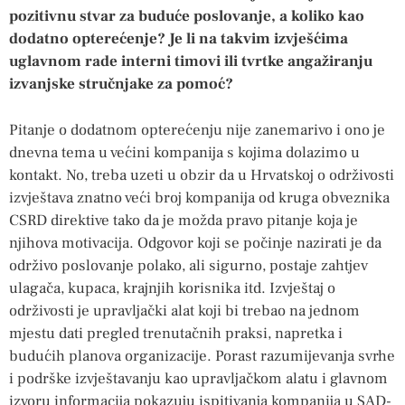
pozitivnu stvar za buduće poslovanje, a koliko kao
dodatno opterećenje? Je li na takvim izvješćima
uglavnom rade interni timovi ili tvrtke angažiranju
izvanjske stručnjake za pomoć?
Pitanje o dodatnom opterećenju nije zanemarivo i ono je
dnevna tema u većini kompanija s kojima dolazimo u
kontakt. No, treba uzeti u obzir da u Hrvatskoj o održivosti
izvještava znatno veći broj kompanija od kruga obveznika
CSRD direktive tako da je možda pravo pitanje koja je
njihova motivacija. Odgovor koji se počinje nazirati je da
održivo poslovanje polako, ali sigurno, postaje zahtjev
ulagača, kupaca, krajnjih korisnika itd. Izvještaj o
održivosti je upravljački alat koji bi trebao na jednom
mjestu dati pregled trenutačnih praksi, napretka i
budućih planova organizacije. Porast razumijevanja svrhe
i podrške izvještavanju kao upravljačkom alatu i glavnom
izvoru informacija pokazuju ispitivanja kompanija u SAD-