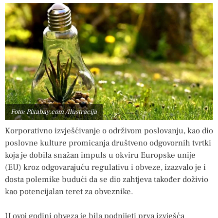
Foto: Pixabay.com /Ilustracija
Korporativno izvješćivanje o održivom poslovanju, kao dio
poslovne kulture promicanja društveno odgovornih tvrtki
koja je dobila snažan impuls u okviru Europske unije
(EU) kroz odgovarajuću regulativu i obveze, izazvalo je i
dosta polemike budući da se dio zahtjeva također doživio
kao potencijalan teret za obveznike.
U ovoj godini obveza je bila podnijeti prva izvješća