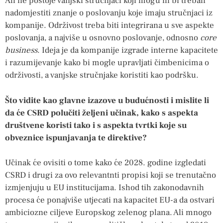
Ali ne postoje vanjski stručnjaci koji mogu ili bi trebali
nadomjestiti znanje o poslovanju koje imaju stručnjaci iz
kompanije. Održivost treba biti integrirana u sve aspekte
poslovanja, a najviše u osnovno poslovanje, odnosno
core
business
. Ideja je da kompanije izgrade interne kapacitete
i razumijevanje kako bi mogle upravljati čimbenicima o
održivosti, a vanjske stručnjake koristiti kao podršku.
Što vidite kao glavne izazove u budućnosti i mislite li
da će CSRD polučiti željeni učinak, kako s aspekta
društvene koristi tako i s aspekta tvrtki koje su
obveznice ispunjavanja te direktive?
Učinak će ovisiti o tome kako će 2028. godine izgledati
CSRD i drugi za ovo relevantnti propisi koji se trenutačno
izmjenjuju u EU institucijama. Ishod tih zakonodavnih
procesa će ponajviše utjecati na kapacitet EU-a da ostvari
ambiciozne ciljeve Europskog zelenog plana. Ali mnogo