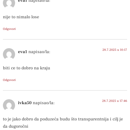
eva1
napisao/la:
nije to nimalo lose
Odgovori
28.7.2025 u 10:17
eva1
napisao/la:
biti ce to dobro na kraju
Odgovori
28.7.2025 u 17:46
ivka50
napisao/la:
to je jako dobro da poduzeća budu što transparentnija i cilj je
da dugoročni