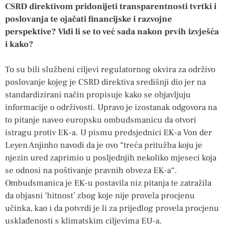
CSRD direktivom pridonijeti transparentnosti tvrtki i
poslovanja te ojačati financijske i razvojne
perspektive? Vidi li se to već sada nakon prvih izvješća
i kako?
To su bili službeni ciljevi regulatornog okvira za održivo
poslovanje kojeg je CSRD direktiva središnji dio jer na
standardizirani način propisuje kako se objavljuju
informacije o održivosti. Upravo je izostanak odgovora na
to pitanje naveo europsku ombudsmanicu da otvori
istragu protiv EK-a. U pismu predsjednici EK-a Von der
Leyen Anjinho navodi da je ovo “treća pritužba koju je
njezin ured zaprimio u posljednjih nekoliko mjeseci koja
se odnosi na poštivanje pravnih obveza EK-a“.
Ombudsmanica je EK-u postavila niz pitanja te zatražila
da objasni ‘hitnost’ zbog koje nije provela procjenu
učinka, kao i da potvrdi je li za prijedlog provela procjenu
usklađenosti s klimatskim ciljevima EU-a.