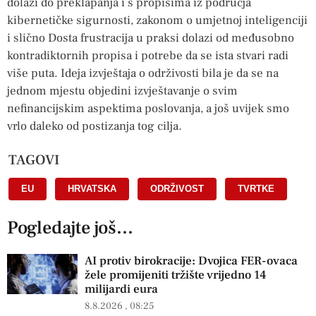
dolazi do preklapanja i s propisima iz područja
kibernetičke sigurnosti, zakonom o umjetnoj inteligenciji
i slično Dosta frustracija u praksi dolazi od međusobno
kontradiktornih propisa i potrebe da se ista stvari radi
više puta. Ideja izvještaja o održivosti bila je da se na
jednom mjestu objedini izvještavanje o svim
nefinancijskim aspektima poslovanja, a još uvijek smo
vrlo daleko od postizanja tog cilja.
TAGOVI
EU
,
HRVATSKA
,
ODRŽIVOST
,
TVRTKE
Pogledajte još...
AI protiv birokracije: Dvojica FER-ovaca
žele promijeniti tržište vrijedno 14
milijardi eura
8.8.2026
08:25