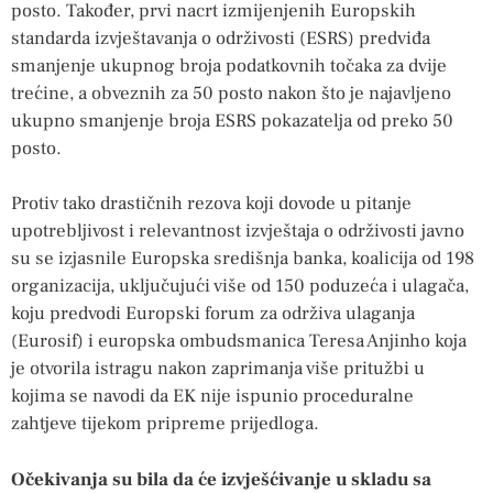
posto. Također, prvi nacrt izmijenjenih Europskih
standarda izvještavanja o održivosti (ESRS) predviđa
smanjenje ukupnog broja podatkovnih točaka za dvije
trećine, a obveznih za 50 posto nakon što je najavljeno
ukupno smanjenje broja ESRS pokazatelja od preko 50
posto.
Protiv tako drastičnih rezova koji dovode u pitanje
upotrebljivost i relevantnost izvještaja o održivosti javno
su se izjasnile Europska središnja banka, koalicija od 198
organizacija, uključujući više od 150 poduzeća i ulagača,
koju predvodi Europski forum za održiva ulaganja
(Eurosif) i europska ombudsmanica Teresa Anjinho koja
je otvorila istragu nakon zaprimanja više pritužbi u
kojima se navodi da EK nije ispunio proceduralne
zahtjeve tijekom pripreme prijedloga.
Očekivanja su bila da će izvješćivanje u skladu sa