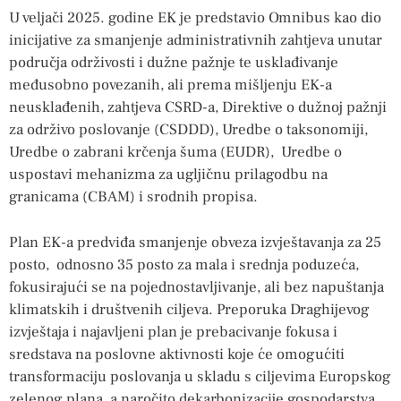
U veljači 2025. godine EK je predstavio Omnibus kao dio
inicijative za smanjenje administrativnih zahtjeva unutar
područja održivosti i dužne pažnje te usklađivanje
međusobno povezanih, ali prema mišljenju EK-a
neusklađenih, zahtjeva CSRD-a, Direktive o dužnoj pažnji
za održivo poslovanje (CSDDD), Uredbe o taksonomiji,
Uredbe o zabrani krčenja šuma (EUDR), Uredbe o
uspostavi mehanizma za ugljičnu prilagodbu na
granicama (CBAM) i srodnih propisa.
Plan EK-a predviđa smanjenje obveza izvještavanja za 25
posto, odnosno 35 posto za mala i srednja poduzeća,
fokusirajući se na pojednostavljivanje, ali bez napuštanja
klimatskih i društvenih ciljeva. Preporuka Draghijevog
izvještaja i najavljeni plan je prebacivanje fokusa i
sredstava na poslovne aktivnosti koje će omogućiti
transformaciju poslovanja u skladu s ciljevima Europskog
zelenog plana, a naročito dekarbonizacije gospodarstva