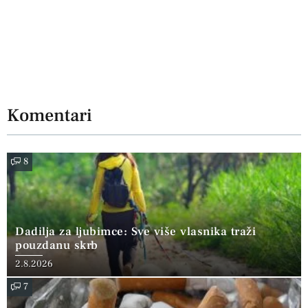
Komentari
8
Dadilja za ljubimce: Sve više vlasnika traži
pouzdanu skrb
2.8.2026
7