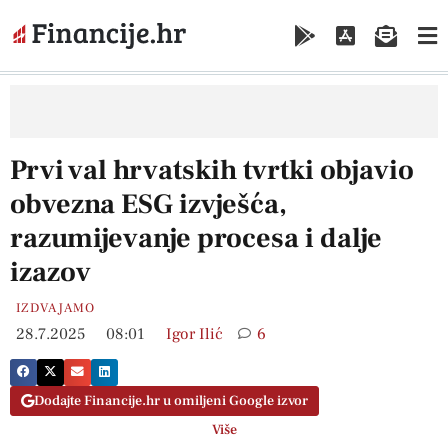
Prvi val hrvatskih tvrtki objavio
obvezna ESG izvješća,
razumijevanje procesa i dalje
izazov
IZDVAJAMO
28.7.2025
08:01
Igor Ilić
6
Dodajte Financije.hr u omiljeni Google izvor
Više