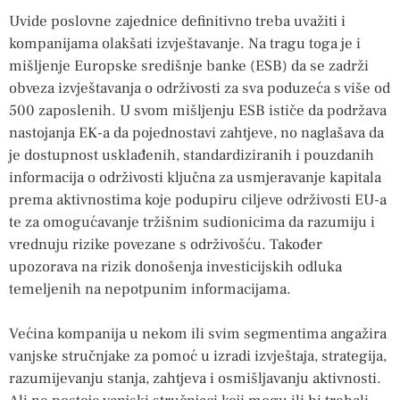
Uvide poslovne zajednice definitivno treba uvažiti i
kompanijama olakšati izvještavanje. Na tragu toga je i
mišljenje Europske središnje banke (ESB) da se zadrži
obveza izvještavanja o održivosti za sva poduzeća s više od
500 zaposlenih. U svom mišljenju ESB ističe da podržava
nastojanja EK-a da pojednostavi zahtjeve, no naglašava da
je dostupnost usklađenih, standardiziranih i pouzdanih
informacija o održivosti ključna za usmjeravanje kapitala
prema aktivnostima koje podupiru ciljeve održivosti EU-a
te za omogućavanje tržišnim sudionicima da razumiju i
vrednuju rizike povezane s održivošću. Također
upozorava na rizik donošenja investicijskih odluka
temeljenih na nepotpunim informacijama.
Većina kompanija u nekom ili svim segmentima angažira
vanjske stručnjake za pomoć u izradi izvještaja, strategija,
razumijevanju stanja, zahtjeva i osmišljavanju aktivnosti.