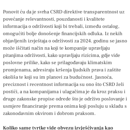
Ponovit ću da je svrha CSRD direktive transparentnost uz
povećanje relevantnosti, pouzdanosti i kvalitete
informacija o održivosti koji bi trebali, između ostalog,
omogućiti bolje donošenje financijskih odluka. Iz nekih
objavljenih izvještaja o održivosti za 2024. godinu se jasno
može iščitati način na koji te kompanije upravljaju
pitanjima održivosti, kako upravljaju rizicima, gdje vide
poslovne prilike, kako se prilagođavaju klimatskim
promjenama, adresiraju kršenja ljudskih prava i zaštite
okoliša te koji su im planovi za budućnost. Jasnoća,
preciznost i recentnost informacija su ono što CSRD želi
postići, a na kompanijama i ulagačima je da kroz praksu i
druge zakonske propise odrede što je održivo poslovanje i
usmjere financiranje prema onima koji posluju u skladu s
zakonodavnim okvirom i dobrom praksom.
Koliko same tvrtke vide obvezu izvješćivanja kao