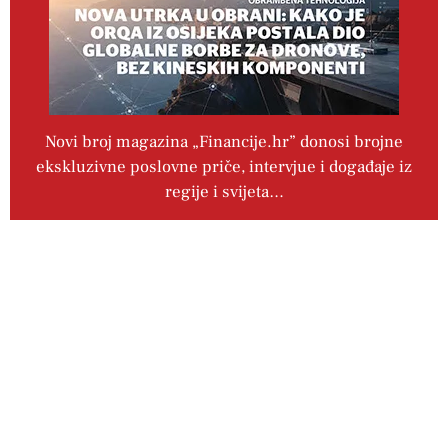
Novi broj magazina „Financije.hr” donosi brojne
ekskluzivne poslovne priče, intervjue i događaje iz
regije i svijeta…