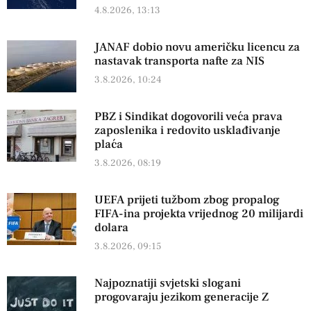
4.8.2026, 13:13
JANAF dobio novu američku licencu za
nastavak transporta nafte za NIS
3.8.2026, 10:24
PBZ i Sindikat dogovorili veća prava
zaposlenika i redovito usklađivanje
plaća
3.8.2026, 08:19
UEFA prijeti tužbom zbog propalog
FIFA-ina projekta vrijednog 20 milijardi
dolara
3.8.2026, 09:15
Najpoznatiji svjetski slogani
progovaraju jezikom generacije Z