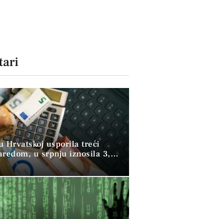
ari
 u Hrvatskoj usporila treći
aredom, u srpnju iznosila 3,9