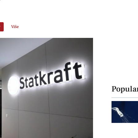
r
Više
Popula