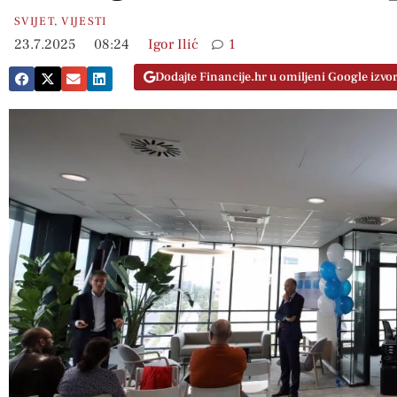
SVIJET
,
VIJESTI
23.7.2025
08:24
Igor Ilić
1
Dodajte Financije.hr u omiljeni Google izvo