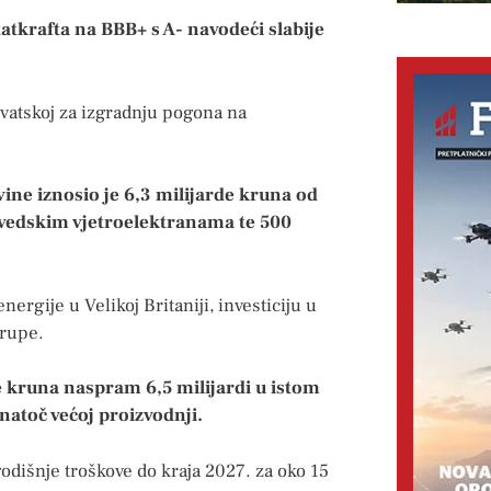
tatkrafta na BBB+ s A- navodeći slabije
Hrvatskoj za izgradnju pogona na
ine iznosio je 6,3 milijarde kruna od
švedskim vjetroelektranama te 500
ergije u Velikoj Britaniji, investiciju u
grupe.
de kruna naspram 6,5 milijardi u istom
unatoč većoj proizvodnji.
godišnje troškove do kraja 2027. za oko 15