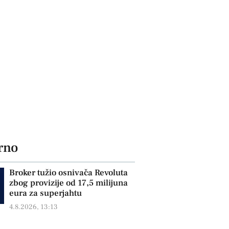
rno
Broker tužio osnivača Revoluta
zbog provizije od 17,5 milijuna
eura za superjahtu
4.8.2026, 13:13