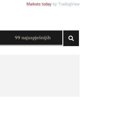
Markets today
by TradingView
99 najuspješnijih