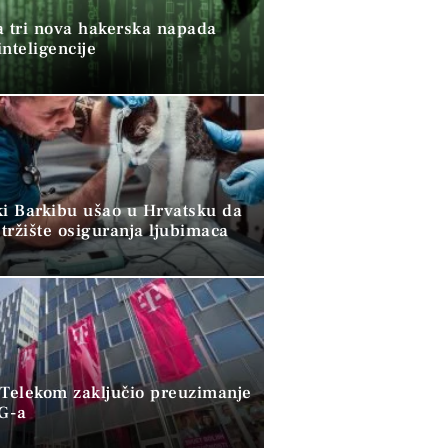
a tri nova hakerska napada
nteligencije
ki Barkibu ušao u Hrvatsku da
tržište osiguranja ljubimaca
 Telekom zaključio preuzimanje
G-a