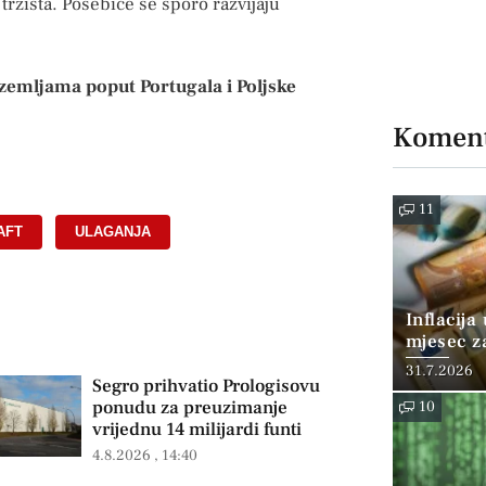
tržišta. Posebice se sporo razvijaju
zemljama poput Portugala i Poljske
Koment
11
AFT
,
ULAGANJA
Inflacija
mjesec z
posto
31.7.2026
Segro prihvatio Prologisovu
ponudu za preuzimanje
10
vrijednu 14 milijardi funti
4.8.2026
14:40