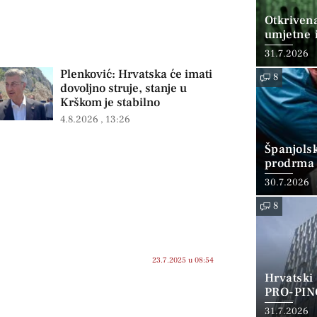
Otkriven
umjetne i
31.7.2026
Plenković: Hrvatska će imati
8
dovoljno struje, stanje u
Krškom je stabilno
4.8.2026
13:26
Španjols
prodrma 
30.7.2026
8
23.7.2025 u 08:54
Hrvatski
PRO-PIN
31.7.2026