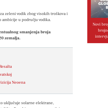
 za zeleni vodik zbog visokih troškova i
o ambicije u području vodika.
Novi bro
brojn
ventualnog smanjenja broja
intervj
20 zemalja.
Resalta
vatskoj
vizicija Neoena
što uključuje solarne elektrane,