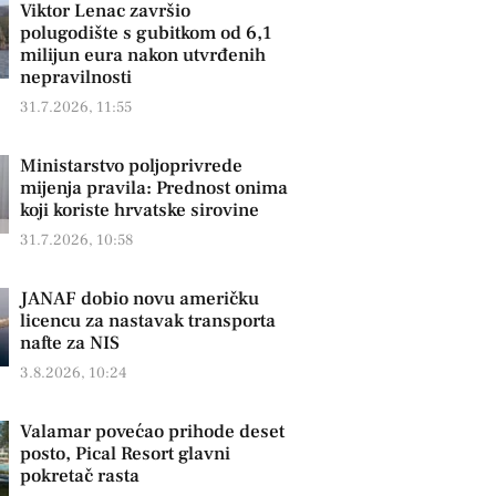
Viktor Lenac završio
polugodište s gubitkom od 6,1
milijun eura nakon utvrđenih
nepravilnosti
31.7.2026, 11:55
Ministarstvo poljoprivrede
mijenja pravila: Prednost onima
koji koriste hrvatske sirovine
31.7.2026, 10:58
JANAF dobio novu američku
licencu za nastavak transporta
nafte za NIS
3.8.2026, 10:24
Valamar povećao prihode deset
posto, Pical Resort glavni
pokretač rasta