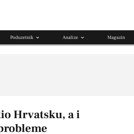
Poduzetnik
Analize
Magazin
io Hrvatsku, a i
 probleme