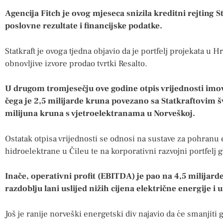
Agencija Fitch je ovog mjeseca snizila kreditni rejting S
poslovne rezultate i financijske podatke.
Statkraft je ovoga tjedna objavio da je portfelj projekata u 
obnovljive izvore prodao tvrtki Resalto.
U drugom tromjesečju ove godine otpis vrijednosti imov
čega je 2,5 milijarde kruna povezano sa Statkraftovim 
milijuna kruna s vjetroelektranama u Norveškoj.
Ostatak otpisa vrijednosti se odnosi na sustave za pohranu en
hidroelektrane u Čileu te na korporativni razvojni portfelj 
Inače, operativni profit (EBITDA) je pao na 4,5 milijar
razdoblju lani uslijed nižih cijena električne energije i 
Još je ranije norveški energetski div najavio da će smanjiti 