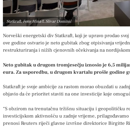
Statkraft, Foto: Hina/L.Slivar Dominić
Norveški energetski div Statkraft, koji je upravo prodao svo
ove godine ostvario je neto gubitak zbog otpisivanja vrijedn
restrukturiranja i nižih cjenovnih očekivanja na nordijskom
Neto gubitak u drugom tromjesečju iznosio je 6,5 milija
eura. Za usporedbu, u drugom kvartalu prošle godine gu
Statkraft je svoje ambicije za rastom morao obuzdati u zadnj
objavio da će prioritet staviti na one investicije koje omog
“S obzirom na trenutačnu tržišnu situaciju i geopolitičku 
investicijskom aktivnošću u zadnje vrijeme, prilagođavamo n
prenosi Reuters riječi glavne izvršne direktorice Birgitte R