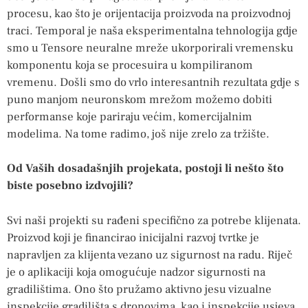
procesu, kao što je orijentacija proizvoda na proizvodnoj
traci. Temporal je naša eksperimentalna tehnologija gdje
smo u Tensore neuralne mreže ukorporirali vremensku
komponentu koja se procesuira u kompiliranom
vremenu. Došli smo do vrlo interesantnih rezultata gdje s
puno manjom neuronskom mrežom možemo dobiti
performanse koje pariraju većim, komercijalnim
modelima. Na tome radimo, još nije zrelo za tržište.
Od Vaših dosadašnjih projekata, postoji li nešto što
biste posebno izdvojili?
Svi naši projekti su rađeni specifično za potrebe klijenata.
Proizvod koji je financirao inicijalni razvoj tvrtke je
napravljen za klijenta vezano uz sigurnost na radu. Riječ
je o aplikaciji koja omogućuje nadzor sigurnosti na
gradilištima. Ono što pružamo aktivno jesu vizualne
inspekcije gradilišta s dronovima, kao i inspekcije usjeva