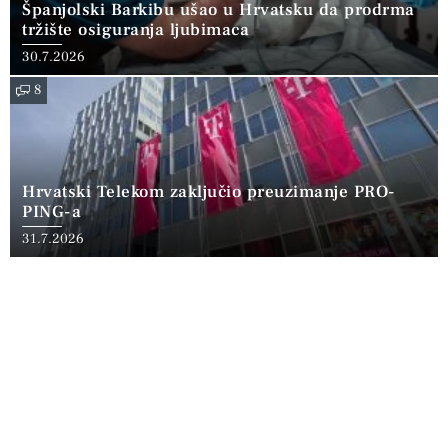
Španjolski Barkibu ušao u Hrvatsku da prodrma
tržište osiguranja ljubimaca
30.7.2026
8
Hrvatski Telekom zaključio preuzimanje PRO-
PING-a
31.7.2026