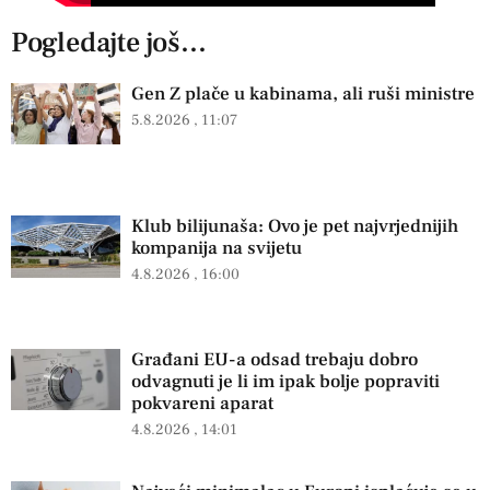
Pogledajte još...
Gen Z plače u kabinama, ali ruši ministre
5.8.2026
11:07
Klub bilijunaša: Ovo je pet najvrjednijih
kompanija na svijetu
4.8.2026
16:00
Građani EU-a odsad trebaju dobro
odvagnuti je li im ipak bolje popraviti
pokvareni aparat
4.8.2026
14:01