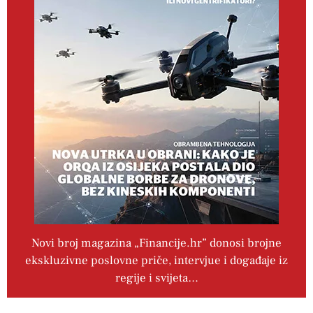
Novi broj magazina „Financije.hr” donosi brojne
ekskluzivne poslovne priče, intervjue i događaje iz
regije i svijeta…