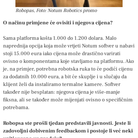
Robopas, Foto: Notum Robotics promo
O načinu primjene će ovisiti i njegova cijena?
Sama platforma košta 1.000 do 1.200 dolara. Malo
naprednija opcija koja može vrtjeti Notum softver u nabavi
stoji 15.000 eura iako cijena može drastično varirati
ovisno o komponentama koje stavljamo na platformu. Ako
je, na primjer, potrebna robotska ruka to će podići cijenu
za dodatnih 10.000 eura, a bit će skuplje i u slučaju da
klijent želi da instaliramo termalne kamere. Softver
također nije besplatan: njegova cijena je više-manje
fiksna, ali se također može mijenjati ovisno o specifičnim
potrebama.
Robopsa ste prošli tjedan predstavili javnosti. Jeste li
zadovoljni dobivenim feedbackom i postoje li već neki