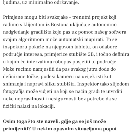
ljudima, uz minimalno održavanje.
Primjene mogu biti svakojake – trenutni projekt koji
radimo s klijentom iz Bostona uključuje autonomno
nadgledanje gradilišta koje pas uz pomoć našeg softvera
svojim algoritmom može automatski mapirati. To se
inspektoru pokaže na njegovom tabletu, on odabere
područje interesa, primjerice stubište 2B, i točno definira
u kojim će intervalima robopas posjetiti to područje.
Može recimo namjestiti da pas svakog jutra dođe do
definirane točke, podesi kameru na uvijek isti kut
snimanja i napravi sliku stubišta. Inspektor tako slijedom
fotografija može vidjeti na koji se način gradi te utvrditi
neke nepravilnosti i nesigurnosti bez potrebe da se
fizički nalazi na lokaciji.
Osim toga što ste naveli, gdje ga se još može
primijeniti? U nekim opasnim situacijama poput