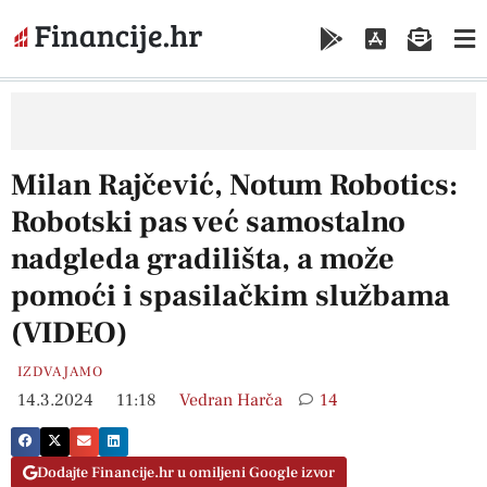
Milan Rajčević, Notum Robotics:
Robotski pas već samostalno
nadgleda gradilišta, a može
pomoći i spasilačkim službama
(VIDEO)
IZDVAJAMO
14.3.2024
11:18
Vedran Harča
14
Dodajte Financije.hr u omiljeni Google izvor