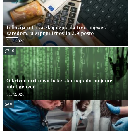
Inflacija u Hrvatskoj usporila treći mjesec
zaredom, u srpnju iznosila 3,9 posto
31.7.2026
10
Otkrivena tri nova hakerska napada umjetne
inteligencije
31.7.2026
8