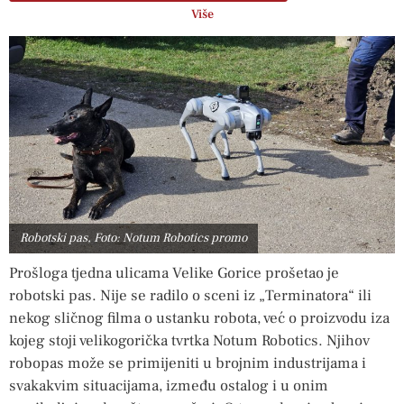
Više
Robotski pas, Foto: Notum Robotics promo
Prošloga tjedna ulicama Velike Gorice prošetao je
robotski pas. Nije se radilo o sceni iz „Terminatora“ ili
nekog sličnog filma o ustanku robota, već o proizvodu iza
kojeg stoji velikogorička tvrtka Notum Robotics. Njihov
robopas može se primijeniti u brojnim industrijama i
svakakvim situacijama, između ostalog i u onim