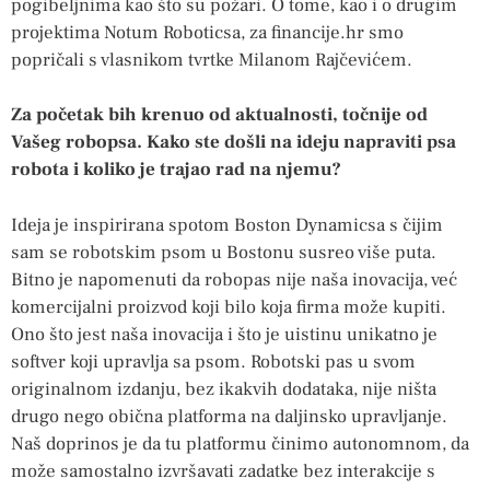
pogibeljnima kao što su požari. O tome, kao i o drugim
projektima Notum Roboticsa, za financije.hr smo
popričali s vlasnikom tvrtke Milanom Rajčevićem.
Za početak bih krenuo od aktualnosti, točnije od
Vašeg robopsa. Kako ste došli na ideju napraviti psa
robota i koliko je trajao rad na njemu?
Ideja je inspirirana spotom Boston Dynamicsa s čijim
sam se robotskim psom u Bostonu susreo više puta.
Bitno je napomenuti da robopas nije naša inovacija, već
komercijalni proizvod koji bilo koja firma može kupiti.
Ono što jest naša inovacija i što je uistinu unikatno je
softver koji upravlja sa psom. Robotski pas u svom
originalnom izdanju, bez ikakvih dodataka, nije ništa
drugo nego obična platforma na daljinsko upravljanje.
Naš doprinos je da tu platformu činimo autonomnom, da
može samostalno izvršavati zadatke bez interakcije s