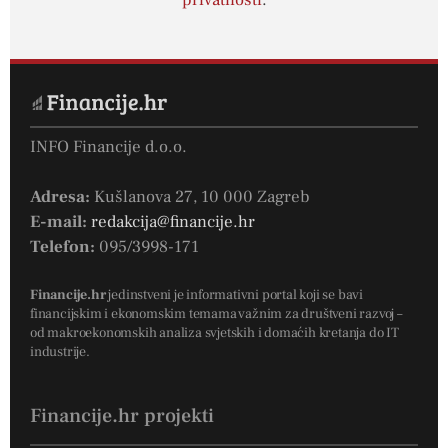
privatnosti
.
INFO Financije d.o.o.
Adresa:
Kušlanova 27, 10 000 Zagreb
E-mail:
redakcija@financije.hr
Telefon:
095/3998-171
Financije.hr
jedinstveni je informativni portal koji se bavi
financijskim i ekonomskim temama važnim za društveni razvoj –
od makroekonomskih analiza svjetskih i domaćih kretanja do IT
industrije.
Financije.hr projekti