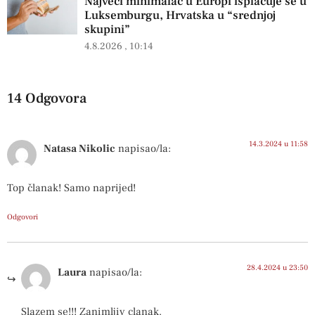
Najveći minimalac u Europi isplaćuje se u
Luksemburgu, Hrvatska u “srednjoj
skupini”
4.8.2026
10:14
14 Odgovora
14.3.2024 u 11:58
Natasa Nikolic
napisao/la:
Top članak! Samo naprijed!
Odgovori
28.4.2024 u 23:50
Laura
napisao/la:
Slazem se!!! Zanimljiv clanak.