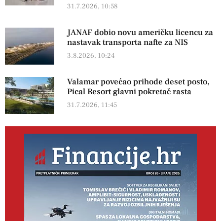
31.7.2026, 10:58
JANAF dobio novu američku licencu za
nastavak transporta nafte za NIS
3.8.2026, 10:24
Valamar povećao prihode deset posto,
Pical Resort glavni pokretač rasta
31.7.2026, 11:45