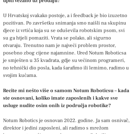
upiti vezano uz prodaju?
U Hrvatskoj svakako postoje, a i feedback je bio izuzetno
pozitivan. Po završetku snimanja smo naišli na skupinu
djece iz vrtića koja su se oduševila robotskim psom, svi
su ga htjeli pomaziti. Vrata se polako, ali sigurno
otvaraju. Trenutno nam je najveći problem prostor,
posebno zbog cijene najamnine. Ured Notum Roboticsa
je smješten u 35 kvadrata, gdje su većinom programeri,
no tehnički dio posla, kada šarafimo ili lemimo, radimo u
svojim kućama.
Recite mi nešto više o samom Notum Roboticsu – kada
ste osnovani, koliko imate zaposlenih i kakve sve
usluge nudite osim onih iz područja robotike?
Notum Robotics je osnovan 2022. godine. Ja sam osnivač,
direktor i jedini zaposleni, ali radimo s mrežom