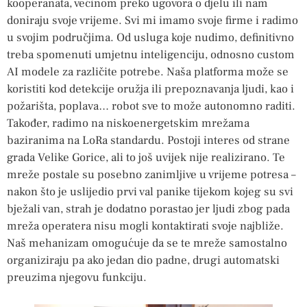
kooperanata, većinom preko ugovora o djelu ili nam
doniraju svoje vrijeme. Svi mi imamo svoje firme i radimo
u svojim područjima. Od usluga koje nudimo, definitivno
treba spomenuti umjetnu inteligenciju, odnosno custom
AI modele za različite potrebe. Naša platforma može se
koristiti kod detekcije oružja ili prepoznavanja ljudi, kao i
požarišta, poplava… robot sve to može autonomno raditi.
Također, radimo na niskoenergetskim mrežama
baziranima na LoRa standardu. Postoji interes od strane
grada Velike Gorice, ali to još uvijek nije realizirano. Te
mreže postale su posebno zanimljive u vrijeme potresa –
nakon što je uslijedio prvi val panike tijekom kojeg su svi
bježali van, strah je dodatno porastao jer ljudi zbog pada
mreža operatera nisu mogli kontaktirati svoje najbliže.
Naš mehanizam omogućuje da se te mreže samostalno
organiziraju pa ako jedan dio padne, drugi automatski
preuzima njegovu funkciju.