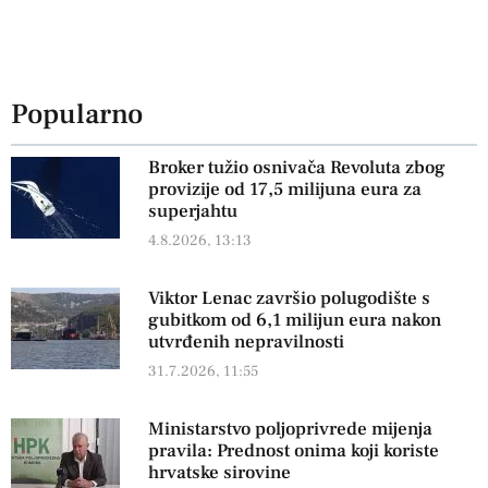
Popularno
Broker tužio osnivača Revoluta zbog
provizije od 17,5 milijuna eura za
superjahtu
4.8.2026, 13:13
Viktor Lenac završio polugodište s
gubitkom od 6,1 milijun eura nakon
utvrđenih nepravilnosti
31.7.2026, 11:55
Ministarstvo poljoprivrede mijenja
pravila: Prednost onima koji koriste
hrvatske sirovine