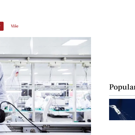
r
Više
Popula