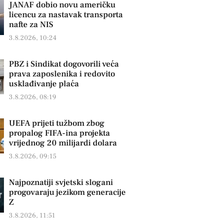
JANAF dobio novu američku
licencu za nastavak transporta
nafte za NIS
3.8.2026, 10:24
PBZ i Sindikat dogovorili veća
prava zaposlenika i redovito
usklađivanje plaća
3.8.2026, 08:19
UEFA prijeti tužbom zbog
propalog FIFA-ina projekta
vrijednog 20 milijardi dolara
3.8.2026, 09:15
Najpoznatiji svjetski slogani
progovaraju jezikom generacije
Z
3.8.2026, 11:51