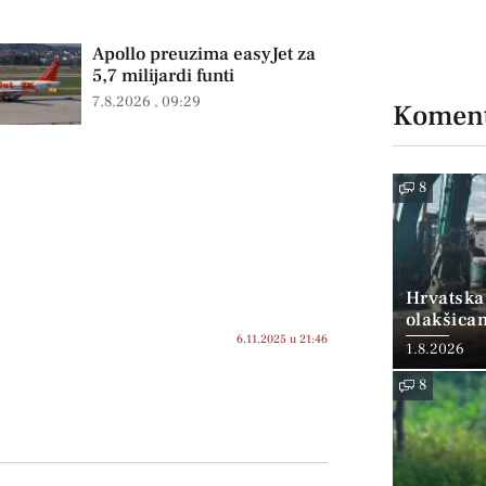
Apollo preuzima easyJet za
5,7 milijardi funti
7.8.2026
09:29
Koment
8
Hrvatska
olakšica
6.11.2025 u 21:46
1.8.2026
8