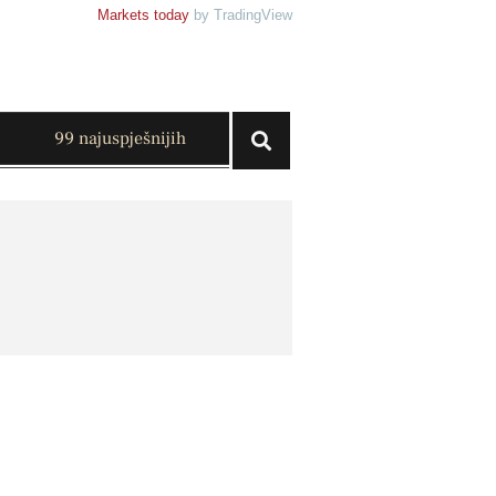
Markets today
by TradingView
99 najuspješnijih