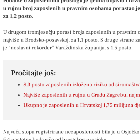
Podatke o zaposlenima prošloga je tjedna objavio i Drža
u rujnu broj zaposlenih u pravnim osobama porastao je u
za 1,2 posto.
U drugom tromjesečju porast broja zaposlenih u pravnim o
najviše u Brodsko-posavskoj, za 1,1 posto. S druge strane z
je “neslavni rekorder” Varaždinska županija, s 1,5 posto.
Pročitajte još:
8,3 posto zaposlenih izloženo riziku od siromaštv
Najviše zaposlenih u rujnu u Gradu Zagrebu, najma
Ukupno je zaposlenih u Hrvatskoj 1,75 milijuna dj
Najveća stopa registrirane nezaposlenosti bila je u Osječko-b
5,4 postotna boda više od hrvatskog prosjeka.