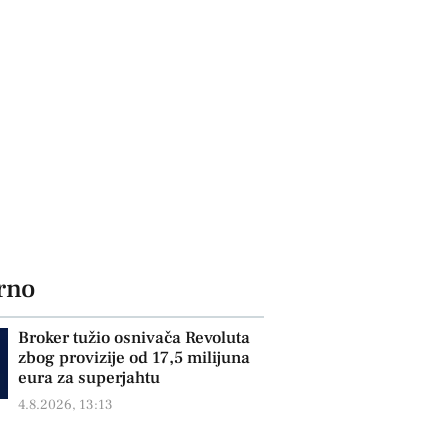
rno
Broker tužio osnivača Revoluta
zbog provizije od 17,5 milijuna
eura za superjahtu
4.8.2026, 13:13