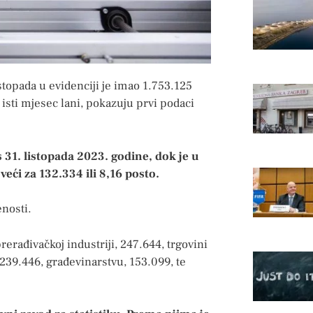
topada u evidenciji je imao 1.753.125
 isti mjesec lani, pokazuju prvi podaci
s 31. listopada 2023. godine, dok je u
eći za 132.334 ili 8,16 posto.
enosti.
rađivačkoj industriji, 247.644, trgovini
 239.446, građevinarstvu, 153.099, te