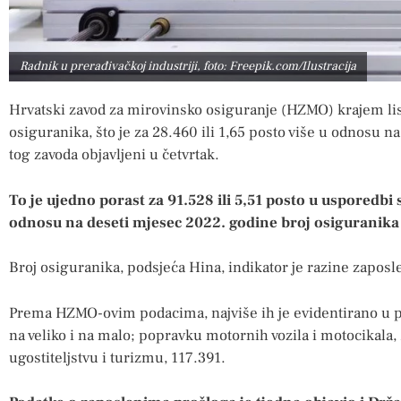
Radnik u prerađivačkoj industriji, foto: Freepik.com/Ilustracija
Hrvatski zavod za mirovinsko osiguranje (HZMO) krajem lis
osiguranika, što je za 28.460 ili 1,65 posto više u odnosu na
tog zavoda objavljeni u četvrtak.
To je ujedno porast za 91.528 ili 5,51 posto u usporedbi 
odnosu na deseti mjesec 2022. godine broj osiguranika v
Broj osiguranika, podsjeća Hina, indikator je razine zaposl
Prema HZMO-ovim podacima, najviše ih je evidentirano u pre
na veliko i na malo; popravku motornih vozila i motocikala,
ugostiteljstvu i turizmu, 117.391.