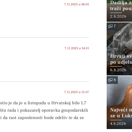
Dadilja z
7.11.2025 u 06:01
traži po
2.8.2026
7
7.11.2025 u 14:51
Hrvati s
po udjel
konzumi
6.8.2026
6
7.11.2025 u 15:37
io je da je u listopadu u Hrvatskoj bilo 1,7
Najveći 
žištu rada i pokazatelj oporavka gospodarskih
se u Luk
i da rast zaposlenosti bude održiv te da se
“srednjoj
4.8.2026