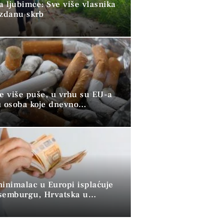
a ljubimce: Sve više vlasnika
uzdanu skrb
ve više puše, u vrhu su EU-a
u osoba koje dnevno
raju duhan
minimalac u Europi isplaćuje
semburgu, Hrvatska u
 skupini”