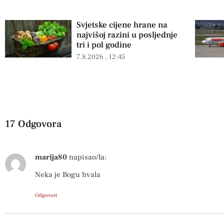
Svjetske cijene hrane na
najvišoj razini u posljednje
tri i pol godine
7.8.2026
12:45
17 Odgovora
marija80
napisao/la:
Neka je Bogu hvala
Odgovori