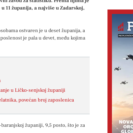
vni zavod za statistiku. Prema njima je
 11 županija, a najviše u Zadarskoj,
sobama ostvaren je u deset županija, a
aposlenost je pala u devet, među kojima
a
nje u Ličko-senjskoj županiji
elatnika, povećan broj zaposlenica
aranjskoj županiji, 9,5 posto, što je za