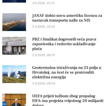
4.8.2026, 13:13
JANAF dobio novu američku licencu za
nastavak transporta nafte za NIS
3.8.2026, 10:24
PBZ i Sindikat dogovorili veća prava
zaposlenika i redovito usklađivanje
plaća
3.8.2026, 08:19
Geotermalna istraživanja na 23 polja u
Hrvatskoj, na šest će se proizvoditi
električna energija
3.8.2026, 09:04
UEFA prijeti tužbom zbog propalog
FIFA-ina projekta vrijednog 20 milijardi
dolara