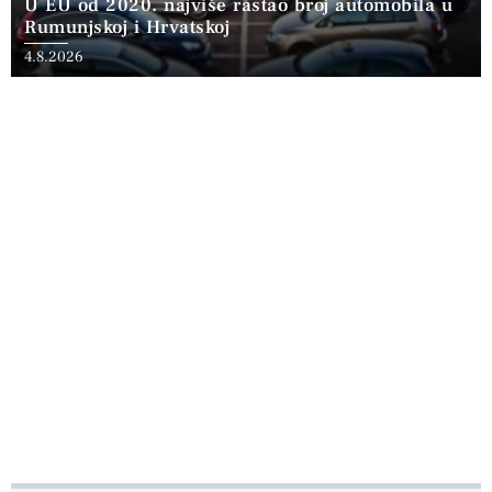
U EU od 2020. najviše rastao broj automobila u
Rumunjskoj i Hrvatskoj
4.8.2026