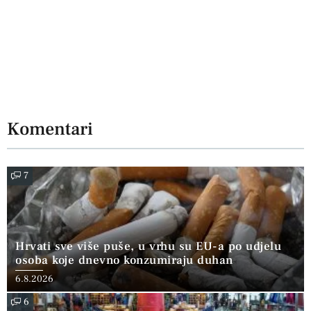
Komentari
7
Hrvati sve više puše, u vrhu su EU-a po udjelu
osoba koje dnevno konzumiraju duhan
6.8.2026
6