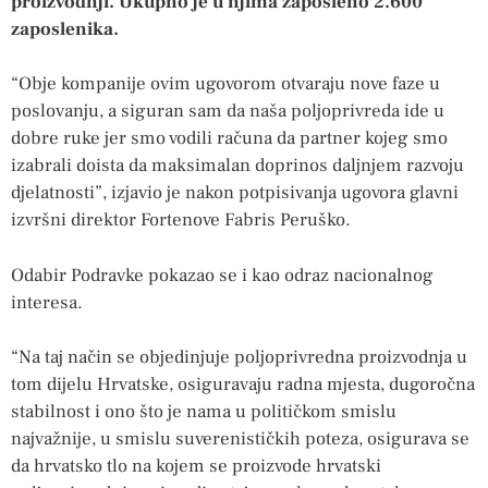
proizvodnji. Ukupno je u njima zaposleno 2.600
zaposlenika.
“Obje kompanije ovim ugovorom otvaraju nove faze u
poslovanju, a siguran sam da naša poljoprivreda ide u
dobre ruke jer smo vodili računa da partner kojeg smo
izabrali doista da maksimalan doprinos daljnjem razvoju
djelatnosti”, izjavio je nakon potpisivanja ugovora glavni
izvršni direktor Fortenove Fabris Peruško.
Odabir Podravke pokazao se i kao odraz nacionalnog
interesa.
“Na taj način se objedinjuje poljoprivredna proizvodnja u
tom dijelu Hrvatske, osiguravaju radna mjesta, dugoročna
stabilnost i ono što je nama u političkom smislu
najvažnije, u smislu suverenističkih poteza, osigurava se
da hrvatsko tlo na kojem se proizvode hrvatski