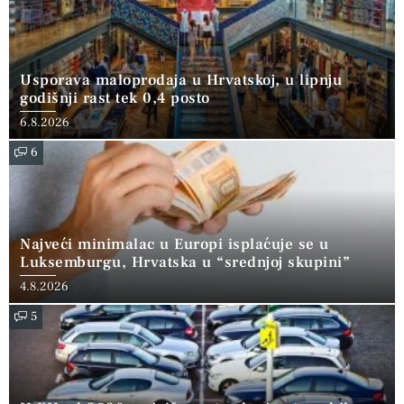
Usporava maloprodaja u Hrvatskoj, u lipnju
godišnji rast tek 0,4 posto
6.8.2026
6
Najveći minimalac u Europi isplaćuje se u
Luksemburgu, Hrvatska u “srednjoj skupini”
4.8.2026
5