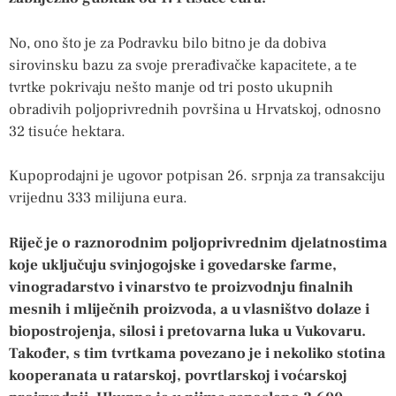
No, ono što je za Podravku bilo bitno je da dobiva
sirovinsku bazu za svoje prerađivačke kapacitete, a te
tvrtke pokrivaju nešto manje od tri posto ukupnih
obradivih poljoprivrednih površina u Hrvatskoj, odnosno
32 tisuće hektara.
Kupoprodajni je ugovor potpisan 26. srpnja za transakciju
vrijednu 333 milijuna eura.
Riječ je o raznorodnim poljoprivrednim djelatnostima
koje uključuju svinjogojske i govedarske farme,
vinogradarstvo i vinarstvo te proizvodnju finalnih
mesnih i mliječnih proizvoda, a u vlasništvo dolaze i
biopostrojenja, silosi i pretovarna luka u Vukovaru.
Također, s tim tvrtkama povezano je i nekoliko stotina
kooperanata u ratarskoj, povrtlarskoj i voćarskoj