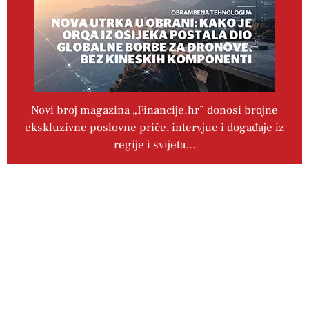
Novi broj magazina „Financije.hr” donosi brojne
ekskluzivne poslovne priče, intervjue i događaje iz
regije i svijeta…