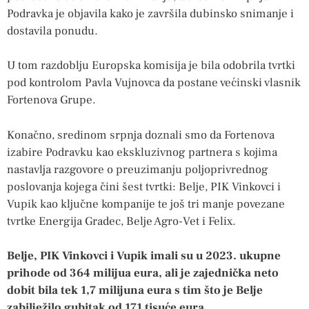
Podravka je objavila kako je završila dubinsko snimanje i
dostavila ponudu.
U tom razdoblju Europska komisija je bila odobrila tvrtki
pod kontrolom Pavla Vujnovca da postane većinski vlasnik
Fortenova Grupe.
Konačno, sredinom srpnja doznali smo da Fortenova
izabire Podravku kao ekskluzivnog partnera s kojima
nastavlja razgovore o preuzimanju poljoprivrednog
poslovanja kojega čini šest tvrtki: Belje, PIK Vinkovci i
Vupik kao ključne kompanije te još tri manje povezane
tvrtke Energija Gradec, Belje Agro-Vet i Felix.
Belje, PIK Vinkovci i Vupik imali su u 2023. ukupne
prihode od 364 milijua eura, ali je zajednička neto
dobit bila tek 1,7 milijuna eura s tim što je Belje
zabilježilo gubitak od 171 tisuće eura.