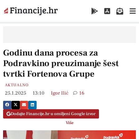
Godinu dana procesa za
Podravkino preuzimanje šest
tvrtki Fortenova Grupe
AKTUALNO
25.1.2025
13:10
Igor Ilić
16
Dodajte Financije.hr u omiljeni Google izvor
Više