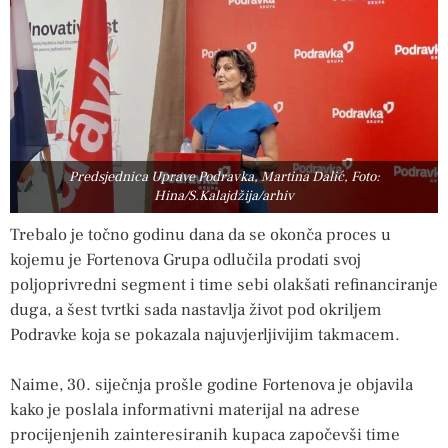
Predsjednica Uprave Podravka, Martina Dalić, Foto:
Hina/S.Kalajdžija/arhiv
Trebalo je točno godinu dana da se okonča proces u
kojemu je Fortenova Grupa odlučila prodati svoj
poljoprivredni segment i time sebi olakšati refinanciranje
duga, a šest tvrtki sada nastavlja život pod okriljem
Podravke koja se pokazala najuvjerljivijim takmacem.
Naime, 30. siječnja prošle godine Fortenova je objavila
kako je poslala informativni materijal na adrese
procijenjenih zainteresiranih kupaca započevši time