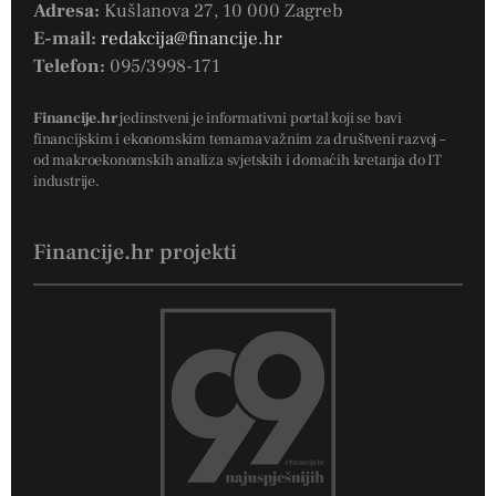
Adresa:
Kušlanova 27, 10 000 Zagreb
E-mail:
redakcija@financije.hr
Telefon:
095/3998-171
Financije.hr
jedinstveni je informativni portal koji se bavi
financijskim i ekonomskim temama važnim za društveni razvoj –
od makroekonomskih analiza svjetskih i domaćih kretanja do IT
industrije.
Financije.hr projekti