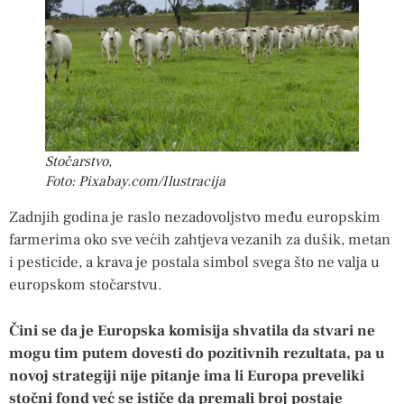
Stočarstvo,
Foto: Pixabay.com/Ilustracija
Zadnjih godina je raslo nezadovoljstvo među europskim
farmerima oko sve većih zahtjeva vezanih za dušik, metan
i pesticide, a krava je postala simbol svega što ne valja u
europskom stočarstvu.
Čini se da je Europska komisija shvatila da stvari ne
mogu tim putem dovesti do pozitivnih rezultata, pa u
novoj strategiji nije pitanje ima li Europa preveliki
stočni fond već se ističe da premali broj postaje