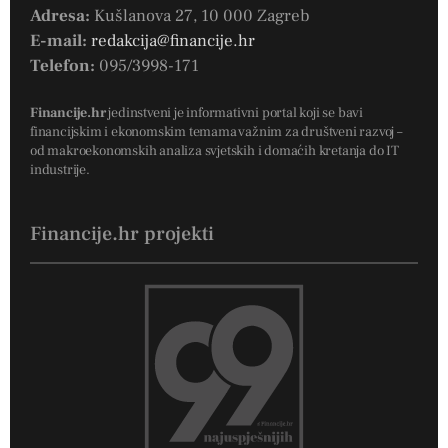
Adresa:
Kušlanova 27, 10 000 Zagreb
E-mail:
redakcija@financije.hr
Telefon:
095/3998-171
Financije.hr
jedinstveni je informativni portal koji se bavi
financijskim i ekonomskim temama važnim za društveni razvoj –
od makroekonomskih analiza svjetskih i domaćih kretanja do IT
industrije.
Financije.hr projekti