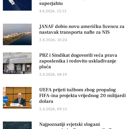
superjahtu
4.8.2026, 13:13
JANAF dobio novu američku licencu za
nastavak transporta nafte za NIS
3.8.2026, 10:24
PBZ i Sindikat dogovorili veća prava
zaposlenika i redovito usklađivanje
plaća
3.8.2026, 08:19
UEFA prijeti tužbom zbog propalog
FIFA-ina projekta vrijednog 20 milijardi
dolara
3.8.2026, 09:15
Najpoznatiji svjetski slogani