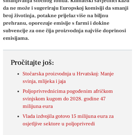
smanjivanja stočnog fonda. Klimatski savjetnici kažu
da ne može i sugeriraju Europskoj komisiji da smanji
broj životinja, potakne prijelaz više na biljnu
prehranu, oporezuje emisije s farmi i dokine
subvencije za one čija proizvodnja najviše doprinosi
emisijama.
Pročitajte još:
Stočarska proizvodnja u Hrvatskoj: Manje
svinja, mlijeka i jaja
Poljoprivrednicima pogođenim afričkom
svinjskom kugom do 2028. godine 47
milijuna eura
Vlada izdvojila gotovo 15 milijuna eura za
osjetljive sektore u poljoprivredi