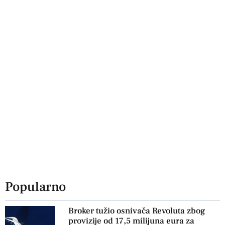
Popularno
Broker tužio osnivača Revoluta zbog
provizije od 17,5 milijuna eura za