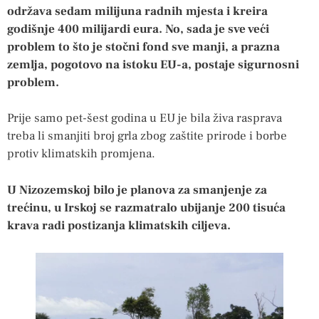
održava sedam milijuna radnih mjesta i kreira
godišnje 400 milijardi eura. No, sada je sve veći
problem to što je stočni fond sve manji, a prazna
zemlja, pogotovo na istoku EU-a, postaje sigurnosni
problem.
Prije samo pet-šest godina u EU je bila živa rasprava
treba li smanjiti broj grla zbog zaštite prirode i borbe
protiv klimatskih promjena.
U Nizozemskoj bilo je planova za smanjenje za
trećinu, u Irskoj se razmatralo ubijanje 200 tisuća
krava radi postizanja klimatskih ciljeva.