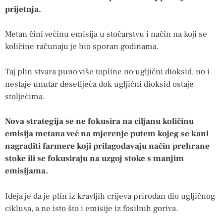
prijetnja.
Metan čini većinu emisija u stočarstvu i način na koji se
količine računaju je bio sporan godinama.
Taj plin stvara puno više topline no ugljični dioksid, no i
nestaje unutar desetljeća dok ugljični dioksid ostaje
stoljećima.
Nova strategija se ne fokusira na ciljanu količinu
emisija metana već na mjerenje putem kojeg se kani
nagraditi farmere koji prilagođavaju način prehrane
stoke ili se fokusiraju na uzgoj stoke s manjim
emisijama.
Ideja je da je plin iz kravljih crijeva prirodan dio ugljičnog
ciklusa, a ne isto što i emisije iz fosilnih goriva.