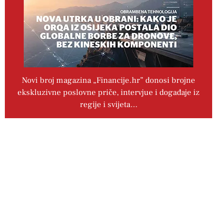
Novi broj magazina „Financije.hr” donosi brojne
ekskluzivne poslovne priče, intervjue i događaje iz
regije i svijeta…