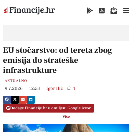
EU stočarstvo: od tereta zbog
emisija do strateške
infrastrukture
AKTUALNO
9.7.2026
12:53
Igor Ilić
1
Dodajte Financije.hr u omiljeni Google izvor
Više