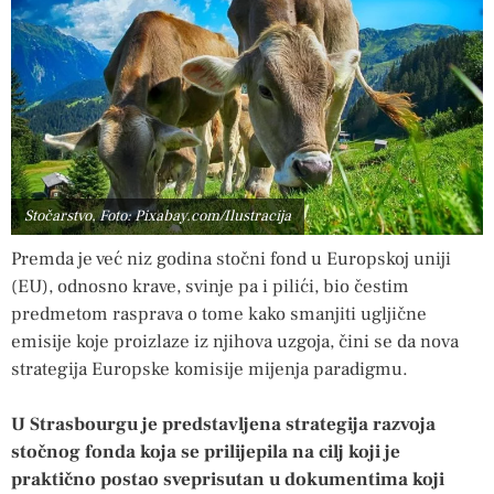
Stočarstvo, Foto: Pixabay.com/Ilustracija
Premda je već niz godina stočni fond u Europskoj uniji
(EU), odnosno krave, svinje pa i pilići, bio čestim
predmetom rasprava o tome kako smanjiti ugljične
emisije koje proizlaze iz njihova uzgoja, čini se da nova
strategija Europske komisije mijenja paradigmu.
U Strasbourgu je predstavljena strategija razvoja
stočnog fonda koja se prilijepila na cilj koji je
praktično postao sveprisutan u dokumentima koji