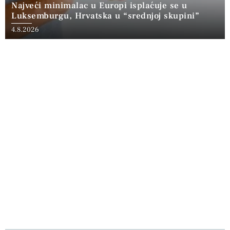
Najveći minimalac u Europi isplaćuje se u
Luksemburgu, Hrvatska u “srednjoj skupini”
4.8.2026