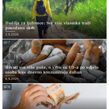
Dadilja za ljubimce: Sve više vlasnika traži
pouzdanu skrb
2.8.2026
7
Hrvati sve više puše, u vrhu su EU-a po udjelu
osoba koje dnevno konzumiraju duhan
6.8.2026
6