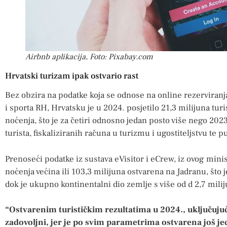
Airbnb aplikacija, Foto: Pixabay.com
Hrvatski turizam ipak ostvario rast
Bez obzira na podatke koja se odnose na online rezerviran
i sporta RH, Hrvatsku je u 2024. posjetilo 21,3 milijuna turis
noćenja, što je za četiri odnosno jedan posto više nego 2023.,
turista, fiskaliziranih računa u turizmu i ugostiteljstvu te
Prenoseći podatke iz sustava eVisitor i eCrew, iz ovog mini
noćenja većina ili 103,3 milijuna ostvarena na Jadranu, što 
dok je ukupno kontinentalni dio zemlje s više od d 2,7 mili
“Ostvarenim turističkim rezultatima u 2024., uključujuć
zadovoljni, jer je po svim parametrima ostvarena još j