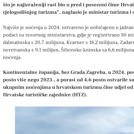
što je najizraženiji rast bio u pred i posezoni čime Hrva
cjelogodišnjeg turizma”, naglasio je ministar turizma i 
Najviše je noćenja u 2024. ostvareno je uobičajeno u jadran
podaci su resornog ministarstva, gdje je registrirano 30 mil
dalmatinska s 20,7 milijuna, Kvarner s 18,2 milijuna, Zadar
neretvanska s 9,1 milijun, Šibensko-kninska sa 6,6 milijuna
noćenja.
Kontinentalne županija, bez Grada Zagreba, u 2024. posjet
posto više nego 2023., a porast od 4,6 posto ostvarile su
ukupnim noćenjima u hrvatskom turizmu čine udjel od t
Hrvatske turističke zajednice (HTZ).