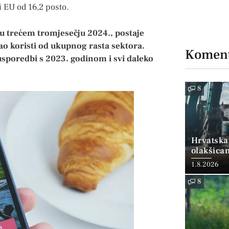
i EU od 16,2 posto.
u trećem tromjesečju 2024., postaje
ao koristi od ukupnog rasta sektora.
Koment
usporedbi s 2023. godinom i svi daleko
8
Hrvatska
olakšica
1.8.2026
8