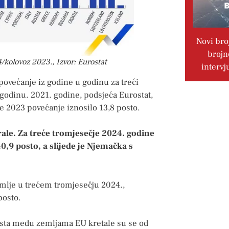
Novi bro
brojn
kolovoz 2023., Izvor: Eurostat
intervj
ovećanje iz godine u godinu za treći
odinu. 2021. godine, podsjeća Eurostat,
je 2023 povećanje iznosilo 13,8 posto.
rale. Za treće tromjesečje 2024. godine
40,9 posto, a slijede je Njemačka s
emlje u trećem tromjesečju 2024.,
posto.
sta među zemljama EU kretale su se od