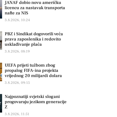
JANAF dobio novu američku
licencu za nastavak transporta
nafte za NIS
3.8.2026, 10:24
PBZ i Sindikat dogovorili veća
prava zaposlenika i redovito
usklađivanje plaća
3.8.2026, 08:19
UEFA prijeti tužbom zbog
propalog FIFA-ina projekta
vrijednog 20 milijardi dolara
3.8.2026, 09:15
Najpoznatiji svjetski slogani
progovaraju jezikom generacije
Z
3.8.2026, 11:51