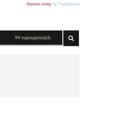
Markets today
by TradingView
99 najuspješnijih