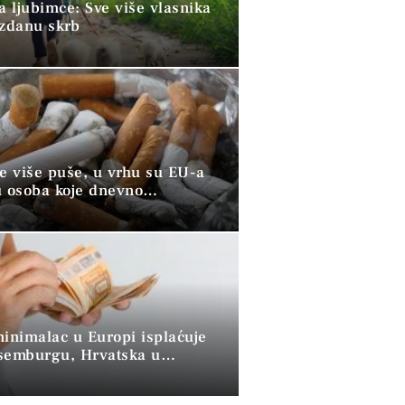
a ljubimce: Sve više vlasnika
uzdanu skrb
ve više puše, u vrhu su EU-a
u osoba koje dnevno
raju duhan
minimalac u Europi isplaćuje
semburgu, Hrvatska u
 skupini”