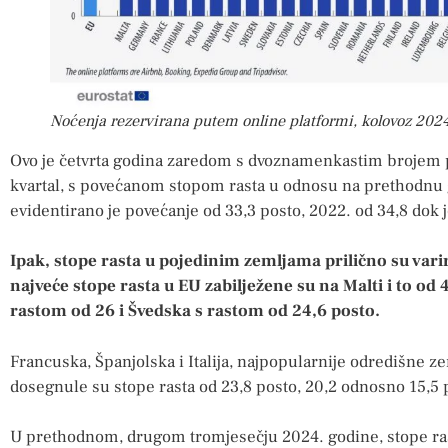
Noćenja rezervirana putem online platformi, kolovoz 2024/
Ovo je četvrta godina zaredom s dvoznamenkastim brojem p
kvartal, s povećanom stopom rasta u odnosu na prethodnu g
evidentirano je povećanje od 33,3 posto, 2022. od 34,8 dok 
Ipak, stope rasta u pojedinim zemljama prilično su vari
najveće stope rasta u EU zabilježene su na Malti i to od 
rastom od 26 i Švedska s rastom od 24,6 posto.
Francuska, Španjolska i Italija, najpopularnije odredišne z
dosegnule su stope rasta od 23,8 posto, 20,2 odnosno 15,5 
U prethodnom, drugom tromjesečju 2024. godine, stope ra