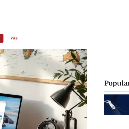
r
Više
Popula