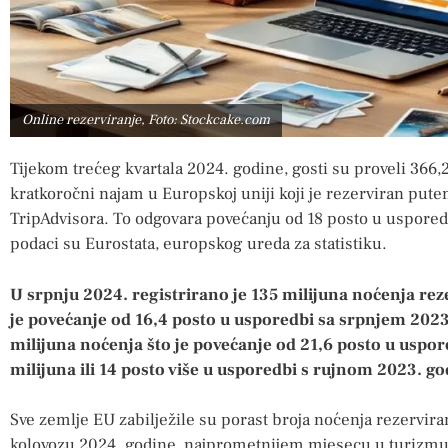
Online rezerviranje, Foto: Stockcake.com
Tijekom trećeg kvartala 2024. godine, gosti su proveli 366,
kratkoročni najam u Europskoj uniji koji je rezerviran put
TripAdvisora. To odgovara povećanju od 18 posto u uspored
podaci su Eurostata, europskog ureda za statistiku.
U srpnju 2024. registrirano je 135 milijuna noćenja rez
je povećanje od 16,4 posto u usporedbi sa srpnjem 2023
milijuna noćenja što je povećanje od 21,6 posto u uspor
milijuna ili 14 posto više u usporedbi s rujnom 2023. go
Sve zemlje EU zabilježile su porast broja noćenja rezervir
kolovozu 2024. godine, najprometnijem mjesecu u turizmu 