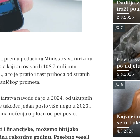
Dadilja z
traži po
2.8.2026
7
ja, prema podacima Ministarstva turizma
Hrvati s
po udjel
ta koji su ostvarili 108,7 milijuna
konzumi
 a to je pratio i rast prihoda od stranih
6.8.2026
 putničkog prometa.
6
starstva navode da je u 2024. od ukupnih
je također jedan posto više nego u 2023.,
juna noćenja u plusu od pet posto.
Najveći 
se u Luk
“srednjoj
i i financijske, možemo biti jako
4.8.2026
edna rekordnu godinu. Posebno veseli