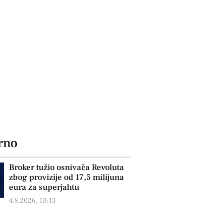
rno
Broker tužio osnivača Revoluta
zbog provizije od 17,5 milijuna
eura za superjahtu
4.8.2026, 13:13