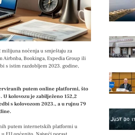
2 milijuna noćenja u smještaju za
em Airbnba, Bookinga, Expedia Group ili
bi s istim razdobljem 2023. godine,
erviranih putem online platformi, što
. U kolovozu je zabilježeno 152,2
edbi s kolovozom 2023., a u rujnu 79
dine.
anih putem internetskih platformi u
u EU općenito. Najveći porast