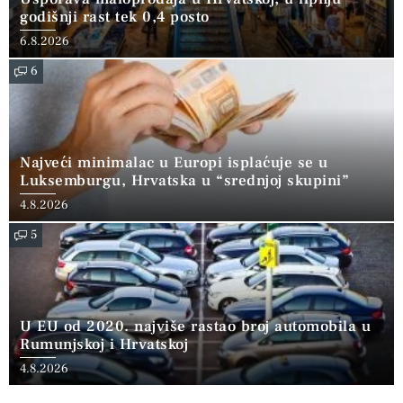
godišnji rast tek 0,4 posto
6.8.2026
6
Najveći minimalac u Europi isplaćuje se u
Luksemburgu, Hrvatska u “srednjoj skupini”
4.8.2026
5
U EU od 2020. najviše rastao broj automobila u
Rumunjskoj i Hrvatskoj
4.8.2026