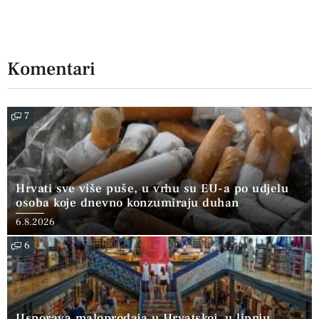
Komentari
7
Hrvati sve više puše, u vrhu su EU-a po udjelu
osoba koje dnevno konzumiraju duhan
6.8.2026
6
Usporava maloprodaja u Hrvatskoj, u lipnju