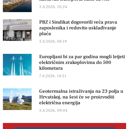
3.8.2026, 10:24
PBZ i Sindikat dogovorili veća prava
zaposlenika i redovito usklađivanje
plaća
3.8.2026, 08:19
Europljani bi za par godina mogli letjeti
električnim zrakoplovima do 500
kilometara
7.8.2026, 14:31
Geotermalna istraživanja na 23 polja u
Hrvatskoj, na šest će se proizvoditi
električna energija
3.8.2026, 09:04