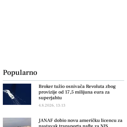
Popularno
Broker tužio osnivača Revoluta zbog
provizije od 17,5 milijuna eura za
superjahtu
4.8.2026, 13:13
JANAF dobio novu američku licencu za
nastavak transporta nafte za NIS