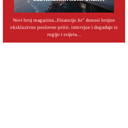
Novi broj magazina „Financije.hr” donosi brojne
ekskluzivne poslovne priče, intervjue i događaje iz
regije i svijeta…