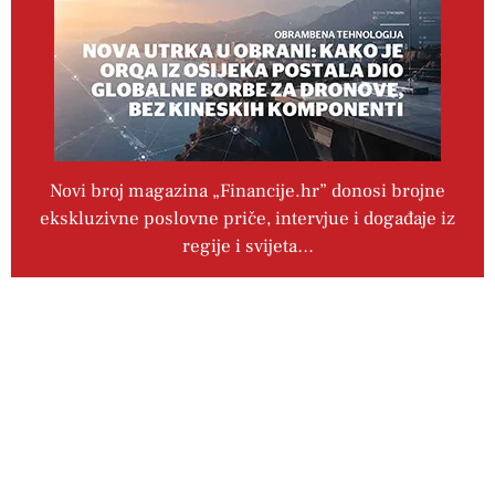
Novi broj magazina „Financije.hr” donosi brojne
ekskluzivne poslovne priče, intervjue i događaje iz
regije i svijeta…