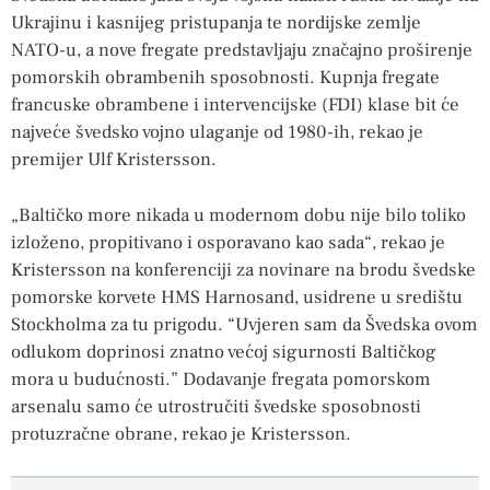
Ukrajinu i kasnijeg pristupanja te nordijske zemlje
NATO-u, a nove fregate predstavljaju značajno proširenje
pomorskih obrambenih sposobnosti. Kupnja fregate
francuske obrambene i intervencijske (FDI) klase bit će
najveće švedsko vojno ulaganje od 1980-ih, rekao je
premijer Ulf Kristersson.
„Baltičko more nikada u modernom dobu nije bilo toliko
izloženo, propitivano i osporavano kao sada“, rekao je
Kristersson na konferenciji za novinare na brodu švedske
pomorske korvete HMS Harnosand, usidrene u središtu
Stockholma za tu prigodu. “Uvjeren sam da Švedska ovom
odlukom doprinosi znatno većoj sigurnosti Baltičkog
mora u budućnosti.” Dodavanje fregata pomorskom
arsenalu samo će utrostručiti švedske sposobnosti
protuzračne obrane, rekao je Kristersson.