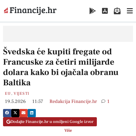
Švedska će kupiti fregate od
Francuske za četiri milijarde
dolara kako bi ojačala obranu
Baltika
EU
,
VIJESTI
19.5.2026
11:57
Redakcija Financije.hr
1
Dodajte Financije.hr u omiljeni Google izvor
Više