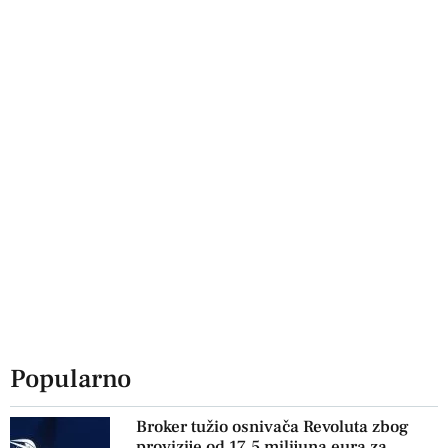
Popularno
Broker tužio osnivača Revoluta zbog
provizije od 17,5 milijuna eura za