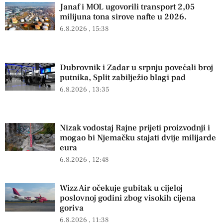
Janaf i MOL ugovorili transport 2,05
milijuna tona sirove nafte u 2026.
6.8.2026
15:38
Dubrovnik i Zadar u srpnju povećali broj
putnika, Split zabilježio blagi pad
6.8.2026
13:35
Nizak vodostaj Rajne prijeti proizvodnji i
mogao bi Njemačku stajati dvije milijarde
eura
6.8.2026
12:48
Wizz Air očekuje gubitak u cijeloj
poslovnoj godini zbog visokih cijena
goriva
6.8.2026
11:38