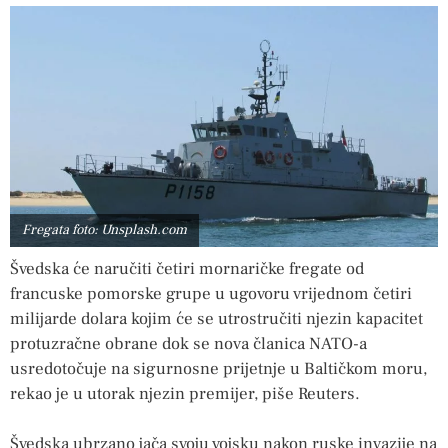
Fregata foto: Unsplash.com
Švedska će naručiti četiri mornaričke fregate od
francuske pomorske grupe u ugovoru vrijednom četiri
milijarde dolara kojim će se utrostručiti njezin kapacitet
protuzračne obrane dok se nova članica NATO-a
usredotočuje na sigurnosne prijetnje u Baltičkom moru,
rekao je u utorak njezin premijer, piše Reuters.
Švedska ubrzano jača svoju vojsku nakon ruske invazije na