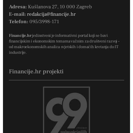
Adresa:
Kušlanova 27, 10 000 Zagreb
E-mail:
redakcija@financije.hr
Telefon:
095/3998-171
Financije.hr
jedinstveni je informativni portal koji se bavi
financijskim i ekonomskim temama važnim za društveni razvoj –
od makroekonomskih analiza svjetskih i domaćih kretanja do IT
industrije.
Financije.hr projekti