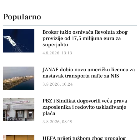
Popularno
Broker tužio osnivača Revoluta zbog
provizije od 17,5 milijuna eura za
superjahtu
4.8.2026, 13:13
JANAF dobio novu američku licencu za
nastavak transporta nafte za NIS
3.8.2026, 10:24
PBZ i Sindikat dogovorili veća prava
zaposlenika i redovito usklađivanje
plaća
3.8.2026, 08:19
UEFA prijeti tužbom zbog propalog