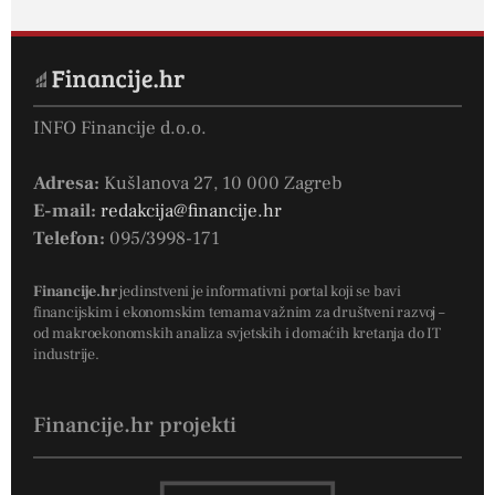
INFO Financije d.o.o.
Adresa:
Kušlanova 27, 10 000 Zagreb
E-mail:
redakcija@financije.hr
Telefon:
095/3998-171
Financije.hr
jedinstveni je informativni portal koji se bavi
financijskim i ekonomskim temama važnim za društveni razvoj –
od makroekonomskih analiza svjetskih i domaćih kretanja do IT
industrije.
Financije.hr projekti