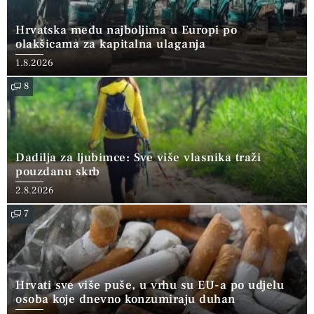
Hrvatska među najboljima u Europi po
olakšicama za kapitalna ulaganja
1.8.2026
8
Dadilja za ljubimce: Sve više vlasnika traži
pouzdanu skrb
2.8.2026
7
Hrvati sve više puše, u vrhu su EU-a po udjelu
osoba koje dnevno konzumiraju duhan