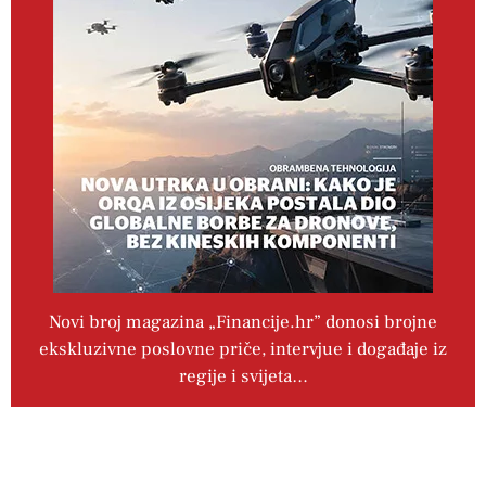
Novi broj magazina „Financije.hr” donosi brojne
ekskluzivne poslovne priče, intervjue i događaje iz
regije i svijeta…