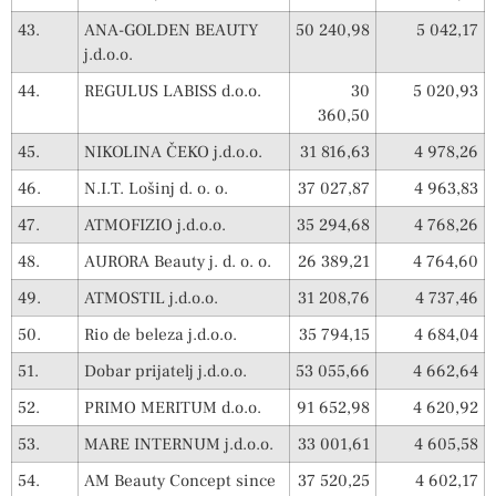
43.
ANA-GOLDEN BEAUTY
50 240,98
5 042,17
j.d.o.o.
44.
REGULUS LABISS d.o.o.
30
5 020,93
360,50
45.
NIKOLINA ČEKO j.d.o.o.
31 816,63
4 978,26
46.
N.I.T. Lošinj d. o. o.
37 027,87
4 963,83
47.
ATMOFIZIO j.d.o.o.
35 294,68
4 768,26
48.
AURORA Beauty j. d. o. o.
26 389,21
4 764,60
49.
ATMOSTIL j.d.o.o.
31 208,76
4 737,46
50.
Rio de beleza j.d.o.o.
35 794,15
4 684,04
51.
Dobar prijatelj j.d.o.o.
53 055,66
4 662,64
52.
PRIMO MERITUM d.o.o.
91 652,98
4 620,92
53.
MARE INTERNUM j.d.o.o.
33 001,61
4 605,58
54.
AM Beauty Concept since
37 520,25
4 602,17