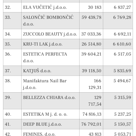
32.
ELA VUČETIĆ j.d.o.o.
30 183
6 837,27
33.
SALONČIĆ BOMBONČIĆ
59 438,78
6 769,28
d.o.o.
34.
ZUCCOLO BEAUTY j.d.o.o.
37 033,36
6 692,11
35.
KRU-TI LAK j.d.o.o.
26 514,80
6 610,60
36.
ESTETICA PERFECTA
39 604,21
6 517,05
d.o.o.
37.
KATJUŠ d.o.o.
39 118,50
5 835,69
38.
Manifaktura Nail Bar
166
5 494,67
j.d.o.o.
129,31
39.
BELLEZZA CHIARA d.o.o.
129
5 315,59
717,54
40.
ESTETIKA M j. d. o. o.
74 816,13
5 237,25
41.
DEEP BLUE j.d.o.o.
76 792,01
5 150,57
42.
FEMINES, d.o.o.
43 813
5 053,71