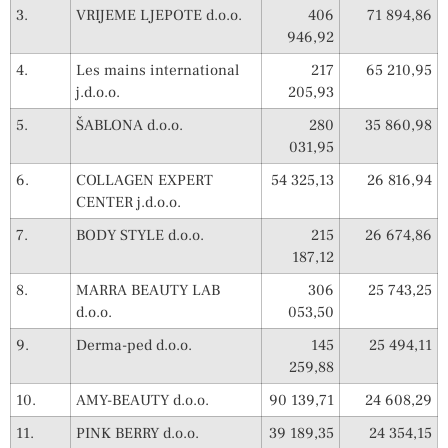
3.
VRIJEME LJEPOTE d.o.o.
406
71 894,86
946,92
4.
Les mains international
217
65 210,95
j.d.o.o.
205,93
5.
ŠABLONA d.o.o.
280
35 860,98
031,95
6.
COLLAGEN EXPERT
54 325,13
26 816,94
CENTER j.d.o.o.
7.
BODY STYLE d.o.o.
215
26 674,86
187,12
8.
MARRA BEAUTY LAB
306
25 743,25
d.o.o.
053,50
9.
Derma-ped d.o.o.
145
25 494,11
259,88
10.
AMY-BEAUTY d.o.o.
90 139,71
24 608,29
11.
PINK BERRY d.o.o.
39 189,35
24 354,15