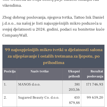
vikendima.
Zbog dobrog poslovanja, njegova tvrtka, Tattoo Ink Daniel
j.d.o.o., na našoj je listi najuspješnijih mikro poduzeća u
svojoj djelatnosti u 2024. godini, podaci su bonitetne kuće
CompanyWall.
99 najuspješnijih mikro tvrtki u djelatnosti salona
za uljepšavanje i ostalih tretmana za ljepotu, po
prihodima
Pozicija
Naziv tvrtke
Ukupni
Rezultat
prihodi
poslovanja
1.
MANOS d.o.o.
381
171 746,93
203,56
2.
Sugared Beauty Co. d.o.o.
410
99 659,20
879,88