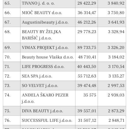
65.
TIVANO j. d. o. o.
28 422,29
3 840,92
66.
MIOČ BEAUTY d.o.o.
36 314,47
3 750,80
67.
Augustinibeauty j.d.o.o.
46 212,26
3 641,93
68.
BEAUTY BY ŽELJKA
29 778,23
3 328,94
BARIŠIĆ j.d.o.o.
69.
VIMAX PROJEKT j.d.o.o.
89 733,75
3 326,20
70.
Beauty house Vlaška d.o.o.
48 710,41
3 184,02
71.
LIFE PROGRESS d.o.o.
40 443,50
3 170,54
72.
SEA SPA j.d.o.o.
55 712,63
3 135,27
73.
SO VELVET j.d.o.o.
39 474,48
2 997,53
74.
ANĐELA ŠKARO PEZER
35 575
2 938,03
j.d.o.o.
75.
DIVA BEAUTY j.d.o.o.
39 557,01
2 873,29
76.
SUCCESSFUL LIFE j.d.o.o.
31 507,12
2 848,71