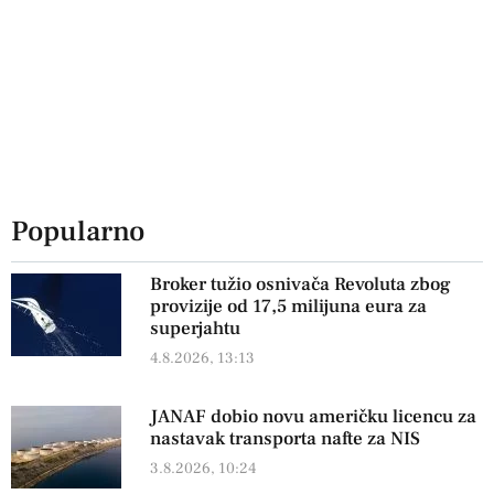
Popularno
Broker tužio osnivača Revoluta zbog
provizije od 17,5 milijuna eura za
superjahtu
4.8.2026, 13:13
JANAF dobio novu američku licencu za
nastavak transporta nafte za NIS
3.8.2026, 10:24