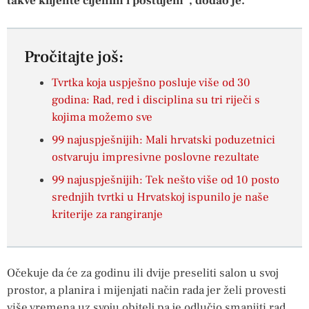
takve klijente cijenim i poštujem”, dodao je.
Pročitajte još:
Tvrtka koja uspješno posluje više od 30
godina: Rad, red i disciplina su tri riječi s
kojima možemo sve
99 najuspješnijih: Mali hrvatski poduzetnici
ostvaruju impresivne poslovne rezultate
99 najuspješnijih: Tek nešto više od 10 posto
srednjih tvrtki u Hrvatskoj ispunilo je naše
kriterije za rangiranje
Očekuje da će za godinu ili dvije preseliti salon u svoj
prostor, a planira i mijenjati način rada jer želi provesti
više vremena uz svoju obitelj pa je odlučio smanjiti rad