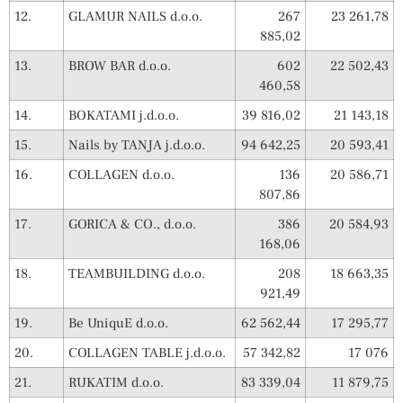
12.
GLAMUR NAILS d.o.o.
267
23 261,78
885,02
13.
BROW BAR d.o.o.
602
22 502,43
460,58
14.
BOKATAMI j.d.o.o.
39 816,02
21 143,18
15.
Nails by TANJA j.d.o.o.
94 642,25
20 593,41
16.
COLLAGEN d.o.o.
136
20 586,71
807,86
17.
GORICA & CO., d.o.o.
386
20 584,93
168,06
18.
TEAMBUILDING d.o.o.
208
18 663,35
921,49
19.
Be UniquE d.o.o.
62 562,44
17 295,77
20.
COLLAGEN TABLE j.d.o.o.
57 342,82
17 076
21.
RUKATIM d.o.o.
83 339,04
11 879,75