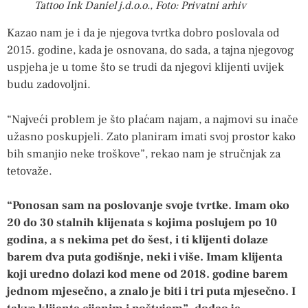
Tattoo Ink Daniel j.d.o.o., Foto: Privatni arhiv
Kazao nam je i da je njegova tvrtka dobro poslovala od
2015. godine, kada je osnovana, do sada, a tajna njegovog
uspjeha je u tome što se trudi da njegovi klijenti uvijek
budu zadovoljni.
“Najveći problem je što plaćam najam, a najmovi su inače
užasno poskupjeli. Zato planiram imati svoj prostor kako
bih smanjio neke troškove”, rekao nam je stručnjak za
tetovaže.
“Ponosan sam na poslovanje svoje tvrtke. Imam oko
20 do 30 stalnih klijenata s kojima poslujem po 10
godina, a s nekima pet do šest, i ti klijenti dolaze
barem dva puta godišnje, neki i više. Imam klijenta
koji uredno dolazi kod mene od 2018. godine barem
jednom mjesečno, a znalo je biti i tri puta mjesečno. I