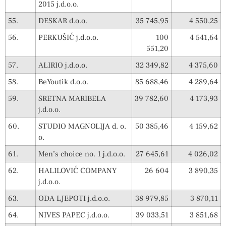
2015 j.d.o.o.
55.
DESKAR d.o.o.
35 745,95
4 550,25
56.
PERKUŠIĆ j.d.o.o.
100
4 541,64
551,20
57.
ALIRIO j.d.o.o.
32 349,82
4 375,60
58.
BeYoutik d.o.o.
85 688,46
4 289,64
59.
SRETNA MARIBELA
39 782,60
4 173,93
j.d.o.o.
60.
STUDIO MAGNOLIJA d. o.
50 385,46
4 159,62
o.
61.
Men’s choice no. 1 j.d.o.o.
27 645,61
4 026,02
62.
HALILOVIĆ COMPANY
26 604
3 890,35
j.d.o.o.
63.
ODA LJEPOTI j.d.o.o.
38 979,85
3 870,11
64.
NIVES PAPEC j.d.o.o.
39 033,51
3 851,68