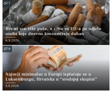
7
Hrvati sve više puše, u vrhu su EU-a po udjelu
osoba koje dnevno konzumiraju duhan
6.8.2026
6
Najveći minimalac u Europi isplaćuje se u
Luksemburgu, Hrvatska u “srednjoj skupini”
4.8.2026