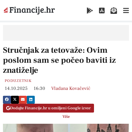
Stručnjak za tetovaže: Ovim
poslom sam se počeo baviti iz
znatiželje
PODUZETNIK
14.10.2025
16:30
Vladana Kovačević
Dodajte Financije.hr u omiljeni Google izvor
Više