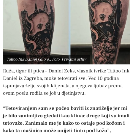
Tattoo Ink Daniel j.d.o.o., Foto: Privatni arhiv
Ruža, tigar ili ptica – Daniel Zeks, vlasnik tvrtke Tattoo Ink
Daniel iz Zagreba, može tetovirati sve. Već 10 godina
ispunjava želje svojih klijenata, a njegova ljubav prema
ovom poslu rodila se još u djetinjstvu.
“Tetoviranjem sam se počeo baviti iz znatiželje jer mi
je bilo zanimljivo gledati kao klinac druge koji su imali
tetovaže. Zanimalo me je kako to ostaje pod kožom i
kako ta mašinica može unijeti tintu pod kožu”,