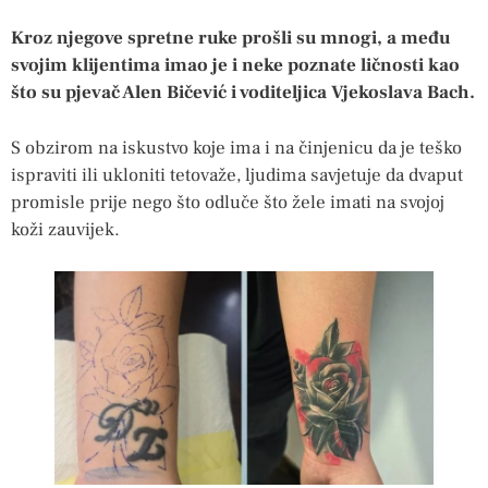
Kroz njegove spretne ruke prošli su mnogi, a među
svojim klijentima imao je i neke poznate ličnosti kao
što su pjevač Alen Bičević i voditeljica Vjekoslava Bach.
S obzirom na iskustvo koje ima i na činjenicu da je teško
ispraviti ili ukloniti tetovaže, ljudima savjetuje da dvaput
promisle prije nego što odluče što žele imati na svojoj
koži zauvijek.