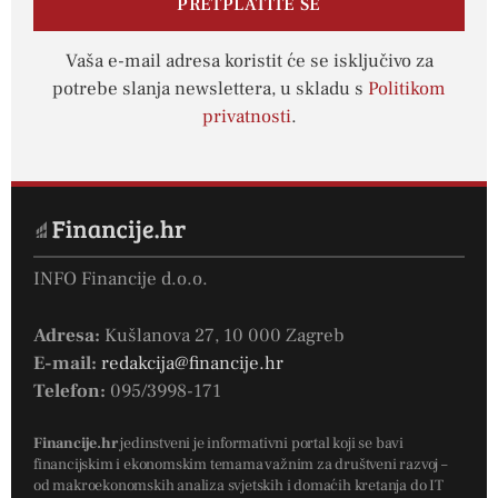
PRETPLATITE SE
Vaša e-mail adresa koristit će se isključivo za
potrebe slanja newslettera, u skladu s
Politikom
privatnosti
.
INFO Financije d.o.o.
Adresa:
Kušlanova 27, 10 000 Zagreb
E-mail:
redakcija@financije.hr
Telefon:
095/3998-171
Financije.hr
jedinstveni je informativni portal koji se bavi
financijskim i ekonomskim temama važnim za društveni razvoj –
od makroekonomskih analiza svjetskih i domaćih kretanja do IT