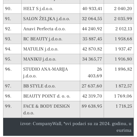
90.
HELT S j.d.o.o.
40 933,41
2 040,20
91.
SALON ŽELJKA j.d.o.o.
32 064,55
2 035,99
92.
Anavi Perfecta d.o.o.
44 240,92
2 012,13
93.
RC BEAUTY j.d.o.o.
35 887,45
1 958,68
94.
MATULIN j.d.o.o.
42 870,82
1 937,47
95.
MANIKU j.d.o.o.
34 365,77
1 916,80
96.
STUDIO ANA-MARIJA
26
1 896,82
j.d.o.o.
403,69
97.
BB STYLE d.o.o.
27 637,60
1 872,57
98.
BEAUTY POINT d. o. o.
42 319,70
1 769,06
99.
FACE & BODY DESIGN
89 638,95
1 718,25
d.o.o.
izvor: CompanyWall, *svi podaci su za 2024. godinu, u
eurima