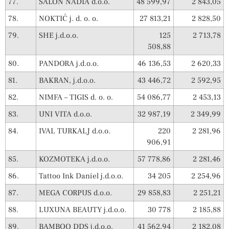
77.
SALON NADIA d.o.o.
48 599,97
2 843,05
78.
NOKTIĆ j. d. o. o.
27 813,21
2 828,50
79.
SHE j.d.o.o.
125
2 713,78
508,88
80.
PANDORA j.d.o.o.
46 136,53
2 620,33
81.
BAKRAN, j.d.o.o.
43 446,72
2 592,95
82.
NIMFA – TIGIS d. o. o.
54 086,77
2 453,13
83.
UNI VITA d.o.o.
32 987,19
2 349,99
84.
IVAL TURKALJ d.o.o.
220
2 281,96
906,91
85.
KOZMOTEKA j.d.o.o.
57 778,86
2 281,46
86.
Tattoo Ink Daniel j.d.o.o.
34 205
2 254,96
87.
MEGA CORPUS d.o.o.
29 858,83
2 251,21
88.
LUXUNA BEAUTY j.d.o.o.
30 778
2 185,88
89.
BAMBOO DDS j.d.o.o.
41 562,94
2 182,08