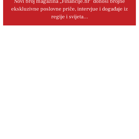
Novi broj magazina „Financije.hr” donosi brojne
ekskluzivne poslovne priče, intervjue i događaje iz
regije i svijeta…