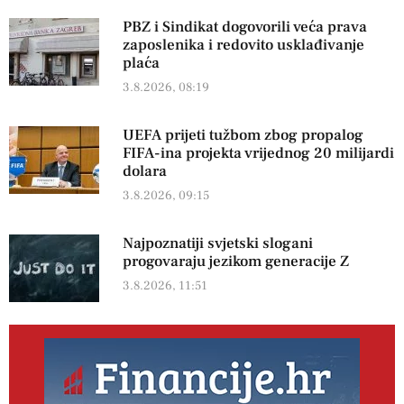
PBZ i Sindikat dogovorili veća prava
zaposlenika i redovito usklađivanje
plaća
3.8.2026, 08:19
UEFA prijeti tužbom zbog propalog
FIFA-ina projekta vrijednog 20 milijardi
dolara
3.8.2026, 09:15
Najpoznatiji svjetski slogani
progovaraju jezikom generacije Z
3.8.2026, 11:51