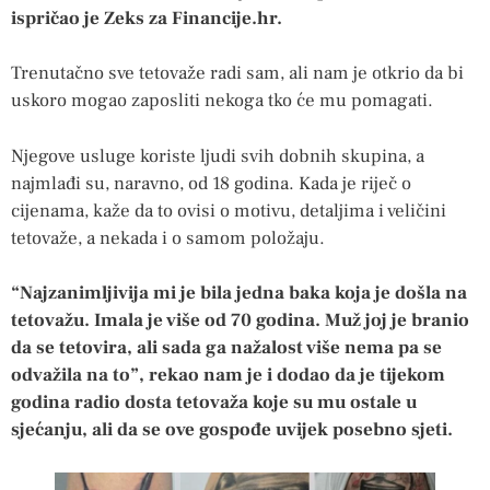
ispričao je Zeks za Financije.hr.
Trenutačno sve tetovaže radi sam, ali nam je otkrio da bi
uskoro mogao zaposliti nekoga tko će mu pomagati.
Njegove usluge koriste ljudi svih dobnih skupina, a
najmlađi su, naravno, od 18 godina. Kada je riječ o
cijenama, kaže da to ovisi o motivu, detaljima i veličini
tetovaže, a nekada i o samom položaju.
“Najzanimljivija mi je bila jedna baka koja je došla na
tetovažu. Imala je više od 70 godina. Muž joj je branio
da se tetovira, ali sada ga nažalost više nema pa se
odvažila na to”, rekao nam je i dodao da je tijekom
godina radio dosta tetovaža koje su mu ostale u
sjećanju, ali da se ove gospođe uvijek posebno sjeti.