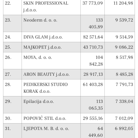
22.
SKIN PROFESSIONAL
37 773,09
11 204,98
j.d.o.o.
23.
Neoderm d. o. o.
133
9 539,72
405,89
24.
DIVA GLAM j.d.o.o.
82 571,64
9 514,59
25.
MAJKOPET j.d.o.o.
43 710,73
9 086,22
26.
MOYA, d. o. o.
104
8 517,98
842,28
27.
ARON BEAUTY j.d.o.o.
28 917,13
8 485,28
28.
PEDIKERSKI STUDIO
61 403,28
7 791,73
KORAK d.o.o.
29.
Epilacija d.o.o.
113
7 338,04
065,35
30.
POPOVIĆ STIL d.o.o.
29 555,16
7 012,09
31.
LJEPOTA M. B. d. o. o.
64
6 892,05
449,60