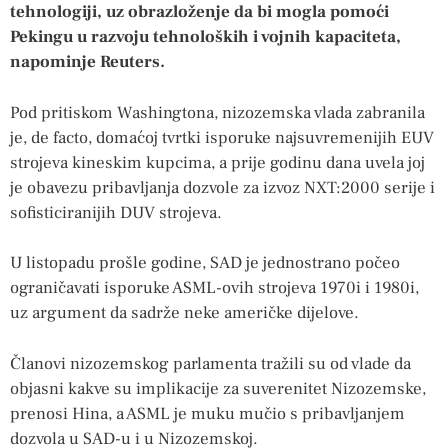
tehnologiji, uz obrazloženje da bi mogla pomoći
Pekingu u razvoju tehnoloških i vojnih kapaciteta,
napominje Reuters.
Pod pritiskom Washingtona, nizozemska vlada zabranila
je, de facto, domaćoj tvrtki isporuke najsuvremenijih EUV
strojeva kineskim kupcima, a prije godinu dana uvela joj
je obavezu pribavljanja dozvole za izvoz NXT:2000 serije i
sofisticiranijih DUV strojeva.
U listopadu prošle godine, SAD je jednostrano počeo
ograničavati isporuke ASML-ovih strojeva 1970i i 1980i,
uz argument da sadrže neke američke dijelove.
Članovi nizozemskog parlamenta tražili su od vlade da
objasni kakve su implikacije za suverenitet Nizozemske,
prenosi Hina, a ASML je muku mučio s pribavljanjem
dozvola u SAD-u i u Nizozemskoj.