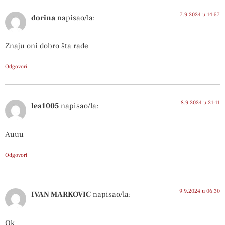
7.9.2024 u 14:57
dorina
napisao/la:
Znaju oni dobro šta rade
Odgovori
8.9.2024 u 21:11
lea1005
napisao/la:
Auuu
Odgovori
9.9.2024 u 06:30
IVAN MARKOVIC
napisao/la:
Ok