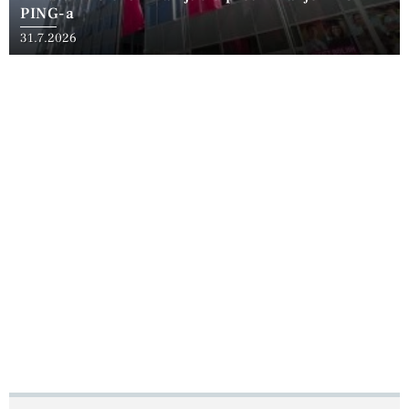
PING-a
31.7.2026