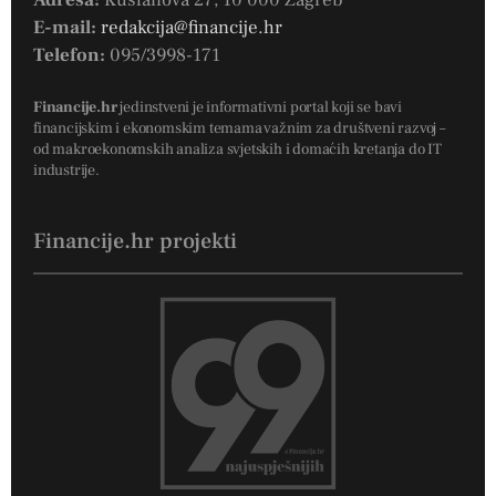
E-mail:
redakcija@financije.hr
Telefon:
095/3998-171
Financije.hr
jedinstveni je informativni portal koji se bavi
financijskim i ekonomskim temama važnim za društveni razvoj –
od makroekonomskih analiza svjetskih i domaćih kretanja do IT
industrije.
Financije.hr projekti