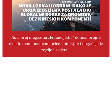
Novi broj magazina „Financije.hr” donosi brojne
ekskluzivne poslovne priče, intervjue i događaje iz
regije i svijeta…