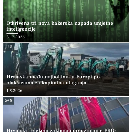
Otkrivena tri nova hakerska napada umjetne
inteligencije
31.7.2026
8
Hrvatska među najboljima u Europi po
olakšicama za kapitalna ulaganja
1.8.2026
8
Hrvatski Telekom zaključio preuzimanje PRO-