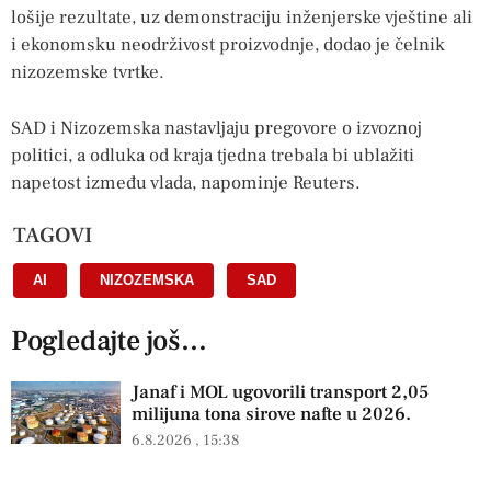
lošije rezultate, uz demonstraciju inženjerske vještine ali
i ekonomsku neodrživost proizvodnje, dodao je čelnik
nizozemske tvrtke.
SAD i Nizozemska nastavljaju pregovore o izvoznoj
politici, a odluka od kraja tjedna trebala bi ublažiti
napetost između vlada, napominje Reuters.
TAGOVI
AI
,
NIZOZEMSKA
,
SAD
Pogledajte još...
Janaf i MOL ugovorili transport 2,05
milijuna tona sirove nafte u 2026.
6.8.2026
15:38