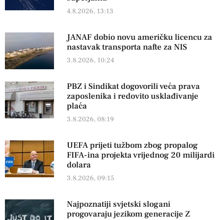
4.8.2026, 13:13
JANAF dobio novu američku licencu za
nastavak transporta nafte za NIS
3.8.2026, 10:24
PBZ i Sindikat dogovorili veća prava
zaposlenika i redovito usklađivanje
plaća
3.8.2026, 08:19
UEFA prijeti tužbom zbog propalog
FIFA-ina projekta vrijednog 20 milijardi
dolara
3.8.2026, 09:15
Najpoznatiji svjetski slogani
progovaraju jezikom generacije Z