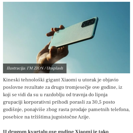
Ilustracija: I'M ZION / Unsplash
Kineski tehnološki gigant Xiaomi u utorak je objavio
poslovne rezultate za drugo tromjesečje ove godine, iz
koji se vidi da su u razdoblju od travnja do lipnja
grupaciji korporativni prihodi porasli za 30,5 posto
godišnje, ponajviše zbog rasta prodaje pametnih telefona,
posebice na tržištima jugoistočne Azije.
U drugom kvartalu ove godine Xiaomi je tako