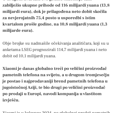
zabilježio ukupne prihode od 116 milijardi yuana (13,8
milijardi eura), dok je prilagođena neto dobit skočila
za nevjerojatnih 75,4 posto u usporedbi s istim
kvartalom prošle godine, na 10,8 milijardi yuana (1,3
milijarde eura).
Obje brojke su nadmašile očekivanja analitičara, koji su u
anketama LSEG prognozirali 114,7 milijardi yuana i neto
dobit od 10,1 milijardi yuana.
Xiaomi je danas globalno treći po veličini proizvođač
pametnih telefona na svijetu, a u drugom tromjesečju
je postao i najprodavaniji brend pametnih telefona u
jugoistočnoj Aziji, te bio drugi po veličini proizvođač
po prodaji u Europi, navodi kompanija u vlastitom
izvješću.
Xiaomi je u kolovozu 2024. po globalnoj prodaji pametnih