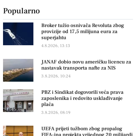
Popularno
Broker tužio osnivača Revoluta zbog
provizije od 17,5 milijuna eura za
superjahtu
4.8.2026, 13:13
JANAF dobio novu američku licencu za
nastavak transporta nafte za NIS
3.8.2026, 10:24
PBZ i Sindikat dogovorili veća prava
zaposlenika i redovito usklađivanje
plaća
3.8.2026, 08:19
UEFA prijeti tužbom zbog propalog
FIFA-ina projekta vrijednog 20 milijardi