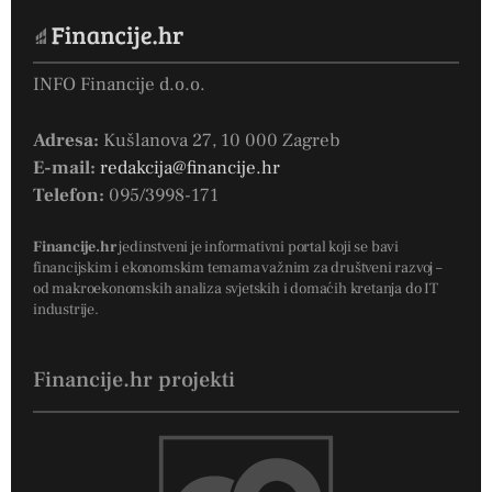
INFO Financije d.o.o.
Adresa:
Kušlanova 27, 10 000 Zagreb
E-mail:
redakcija@financije.hr
Telefon:
095/3998-171
Financije.hr
jedinstveni je informativni portal koji se bavi
financijskim i ekonomskim temama važnim za društveni razvoj –
od makroekonomskih analiza svjetskih i domaćih kretanja do IT
industrije.
Financije.hr projekti