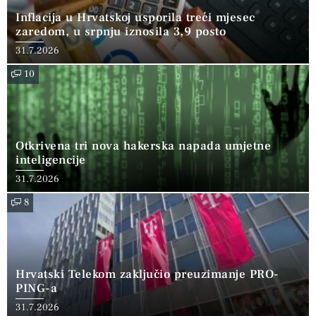
Inflacija u Hrvatskoj usporila treći mjesec
zaredom, u srpnju iznosila 3,9 posto
31.7.2026
10
Otkrivena tri nova hakerska napada umjetne
inteligencije
31.7.2026
8
Hrvatski Telekom zaključio preuzimanje PRO-
PING-a
31.7.2026