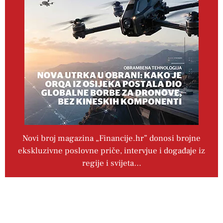
Novi broj magazina „Financije.hr” donosi brojne
ekskluzivne poslovne priče, intervjue i događaje iz
regije i svijeta…