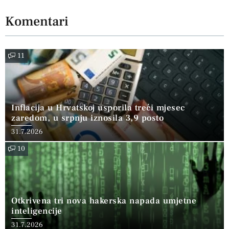
Komentari
11
Inflacija u Hrvatskoj usporila treći mjesec
zaredom, u srpnju iznosila 3,9 posto
31.7.2026
10
Otkrivena tri nova hakerska napada umjetne
inteligencije
31.7.2026