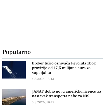
Popularno
Broker tužio osnivača Revoluta zbog
provizije od 17,5 milijuna eura za
superjahtu
4.8.2026, 13:13
JANAF dobio novu američku licencu za
nastavak transporta nafte za NIS
3.8.2026, 10:24