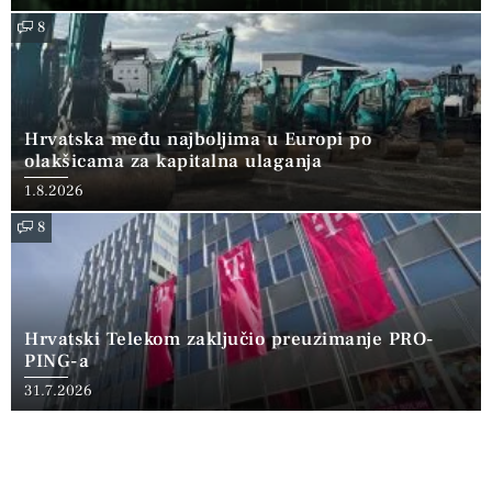
8
Hrvatska među najboljima u Europi po
olakšicama za kapitalna ulaganja
1.8.2026
8
Hrvatski Telekom zaključio preuzimanje PRO-
PING-a
31.7.2026