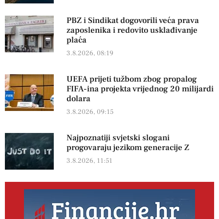
PBZ i Sindikat dogovorili veća prava
zaposlenika i redovito usklađivanje
plaća
3.8.2026, 08:19
UEFA prijeti tužbom zbog propalog
FIFA-ina projekta vrijednog 20 milijardi
dolara
3.8.2026, 09:15
Najpoznatiji svjetski slogani
progovaraju jezikom generacije Z
3.8.2026, 11:51