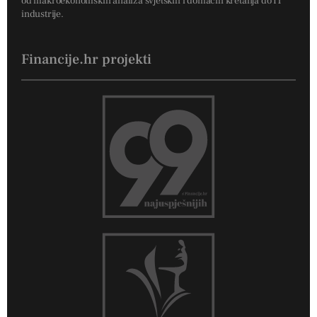
od makroekonomskih analiza svjetskih i domaćih kretanja do IT
industrije.
Financije.hr projekti