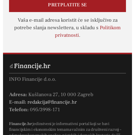
PRETPLATITE SE
Vaša e-mail adresa koristit će se isključivo za
potrebe slanja newslettera, u skladu s
Politikom
privatnosti
.
INFO Financije d.o.o.
Adresa:
Kušlanova 27, 10 000 Zagreb
E-mail:
redakcija@financije.hr
Telefon:
095/3998-171
Financije.hr
jedinstveni je informativni portal koji se bavi
financijskim i ekonomskim temama važnim za društveni razvoj –