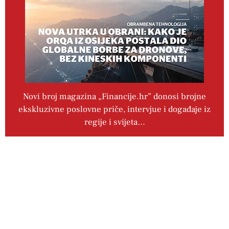
Novi broj magazina „Financije.hr” donosi brojne
ekskluzivne poslovne priče, intervjue i događaje iz
regije i svijeta…