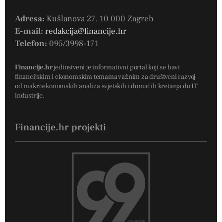
Adresa:
Kušlanova 27, 10 000 Zagreb
E-mail:
redakcija@financije.hr
Telefon:
095/3998-171
Financije.hr
jedinstveni je informativni portal koji se bavi
financijskim i ekonomskim temama važnim za društveni razvoj –
od makroekonomskih analiza svjetskih i domaćih kretanja do IT
industrije.
Financije.hr projekti