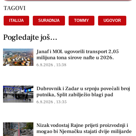
TAGOVI
ITALIJA
,
SURADNJA
,
TOMMY
,
UGOVOR
Pogledajte još...
Janaf i MOL ugovorili transport 2,05
milijuna tona sirove nafte u 2026.
6.8.2026
15:38
Dubrovnik i Zadar u srpnju povećali broj
putnika, Split zabilježio blagi pad
6.8.2026
13:35
Nizak vodostaj Rajne prijeti proizvodnji i
mogao bi Njemačku stajati dvije milijarde