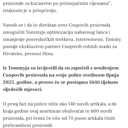
proizvode za kućanstvo po pristupačnim cijenama”,
istaknuto je u priopćenju.
Navodi se i da će direktan uvoz Coopovih proizvoda
omogućiti Tommyju optimizaciju nabavnog lanca i
smanjenje posredničkih troškova. Istovremeno, Tommy
postaje ekskluzivni partner Coopovih robnih marki za
Hrvatsku, prenosi Hina.
Iz Tommyja su izvijestili da su započeli s uvođenjem
Coopovih proizvoda na svoje police sredinom lipnja
2025. godine, a proces će se postupno širiti tijekom
sljedećih mjeseci.
U prvoj fazi na police stiže oko 140 novih artikala, a do
kraja godine ovaj asortiman obuhvaćat će 600 novih
proizvoda, pri čemu će više od 70 posto artikala činiti
prehrambeni proizvodi.