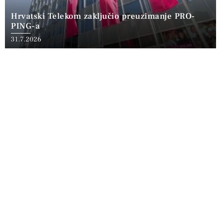
Hrvatski Telekom zaključio preuzimanje PRO-
PING-a
31.7.2026