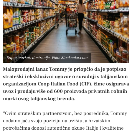
Supermarket, ilustracija, Foto: Stockcake.com
Maloprodajni lanac Tommy je priopćio da je potpisao
strateški i ekskluzivni ugovor o suradnji s talijanskom
organizacijom Coop Italian Food (CIF), čime osigurava
uvoz i prodaju više od 600 proizvoda privatnih robnih
marki ovog talijanskog brenda.
“Ovim strateškim partnerstvom, bez posrednika, Tommy
dodatno jača svoju poziciju na tržištu, a hrvatskim
potrošačima donosi autentične okuse Italije i kvalitetne