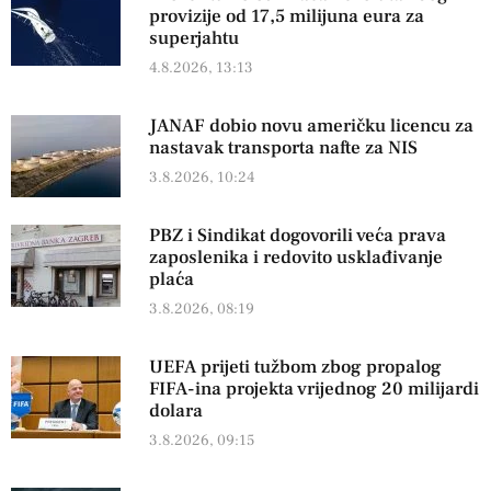
provizije od 17,5 milijuna eura za
superjahtu
4.8.2026, 13:13
JANAF dobio novu američku licencu za
nastavak transporta nafte za NIS
3.8.2026, 10:24
PBZ i Sindikat dogovorili veća prava
zaposlenika i redovito usklađivanje
plaća
3.8.2026, 08:19
UEFA prijeti tužbom zbog propalog
FIFA-ina projekta vrijednog 20 milijardi
dolara
3.8.2026, 09:15