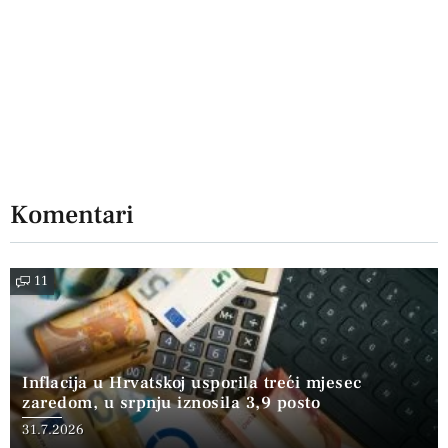
Komentari
11
Inflacija u Hrvatskoj usporila treći mjesec
zaredom, u srpnju iznosila 3,9 posto
31.7.2026