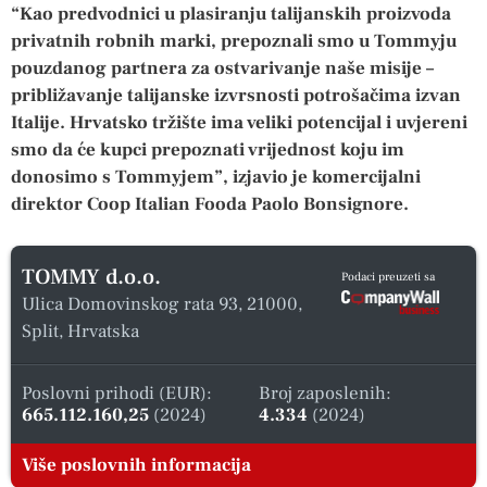
“Kao predvodnici u plasiranju talijanskih proizvoda
privatnih robnih marki, prepoznali smo u Tommyju
pouzdanog partnera za ostvarivanje naše misije –
približavanje talijanske izvrsnosti potrošačima izvan
Italije. Hrvatsko tržište ima veliki potencijal i uvjereni
smo da će kupci prepoznati vrijednost koju im
donosimo s Tommyjem”, izjavio je komercijalni
direktor Coop Italian Fooda Paolo Bonsignore.
TOMMY d.o.o.
Podaci preuzeti sa
Ulica Domovinskog rata 93, 21000,
Split, Hrvatska
Poslovni prihodi (EUR):
Broj zaposlenih:
665.112.160,25
(2024)
4.334
(2024)
Više poslovnih informacija