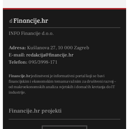
INFO Financije d.o.o.
Adresa:
Kušlanova 27, 10 000 Zagreb
E-mail:
redakcija@financije.hr
Telefon:
095/3998-171
Financije.hr
jedinstveni je informativni portal koji se bavi
financijskim i ekonomskim temama važnim za društveni razvoj –
od makroekonomskih analiza svjetskih i domaćih kretanja do IT
industrije.
Financije.hr projekti