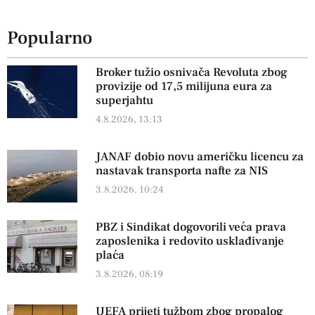
Popularno
Broker tužio osnivača Revoluta zbog
provizije od 17,5 milijuna eura za
superjahtu
4.8.2026, 13:13
JANAF dobio novu američku licencu za
nastavak transporta nafte za NIS
3.8.2026, 10:24
PBZ i Sindikat dogovorili veća prava
zaposlenika i redovito usklađivanje
plaća
3.8.2026, 08:19
UEFA prijeti tužbom zbog propalog