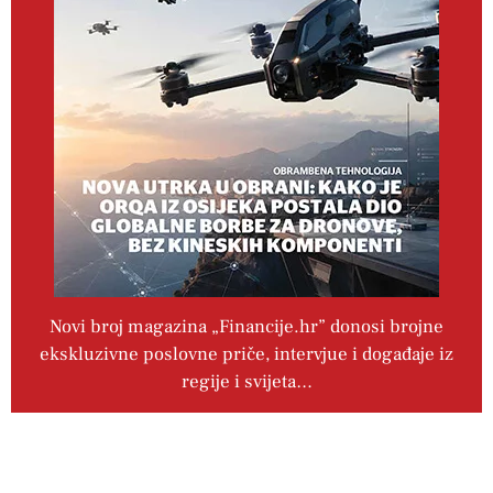
Novi broj magazina „Financije.hr” donosi brojne
ekskluzivne poslovne priče, intervjue i događaje iz
regije i svijeta…