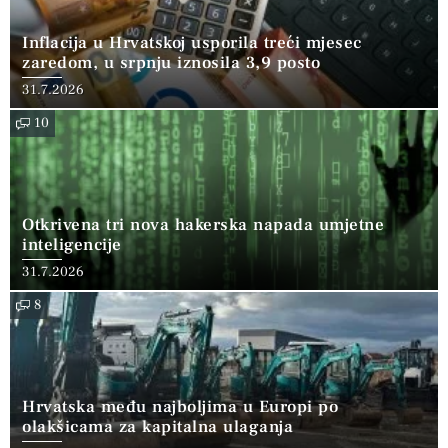
Inflacija u Hrvatskoj usporila treći mjesec
zaredom, u srpnju iznosila 3,9 posto
31.7.2026
10
Otkrivena tri nova hakerska napada umjetne
inteligencije
31.7.2026
8
Hrvatska među najboljima u Europi po
olakšicama za kapitalna ulaganja