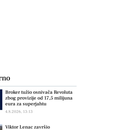
rno
Broker tužio osnivača Revoluta
zbog provizije od 17,5 milijuna
eura za superjahtu
4.8.2026, 13:13
Viktor Lenac završio