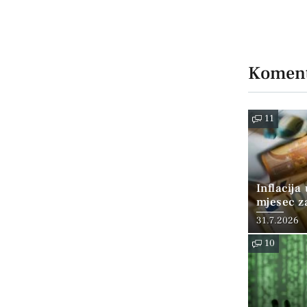
Koment
11
Inflacija
mjesec z
posto
31.7.2026
10