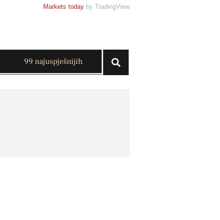
Markets today
by TradingView
99 najuspješnijih