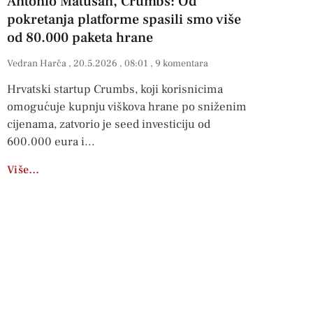
Antonio Matušan, Crumbs: Od
pokretanja platforme spasili smo više
od 80.000 paketa hrane
Vedran Harča
20.5.2026
08:01
9 komentara
Hrvatski startup Crumbs, koji korisnicima
omogućuje kupnju viškova hrane po sniženim
cijenama, zatvorio je seed investiciju od
600.000 eura i
Više…