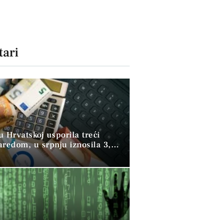
ari
 u Hrvatskoj usporila treći
aredom, u srpnju iznosila 3,9