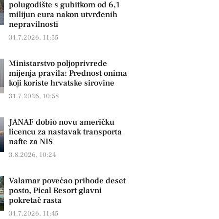
polugodište s gubitkom od 6,1
milijun eura nakon utvrđenih
nepravilnosti
31.7.2026, 11:55
Ministarstvo poljoprivrede
mijenja pravila: Prednost onima
koji koriste hrvatske sirovine
31.7.2026, 10:58
JANAF dobio novu američku
licencu za nastavak transporta
nafte za NIS
3.8.2026, 10:24
Valamar povećao prihode deset
posto, Pical Resort glavni
pokretač rasta
31.7.2026, 11:45