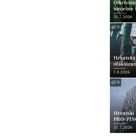
Otkriven
umjetne i
31.7.2026
8
Hrvatska
olakšica
1.8.2026
8
Hrvatski
PRO-PIN
31.7.2026