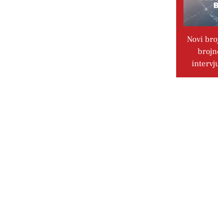
Novi bro
brojn
intervj