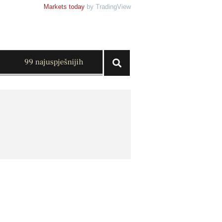
Markets today
by TradingView
99 najuspješnijih