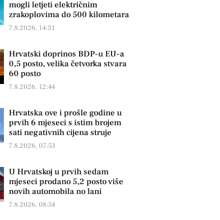
mogli letjeti električnim
zrakoplovima do 500 kilometara
7.8.2026, 14:31
Hrvatski doprinos BDP-u EU-a
0,5 posto, velika četvorka stvara
60 posto
7.8.2026, 12:44
Hrvatska ove i prošle godine u
prvih 6 mjeseci s istim brojem
sati negativnih cijena struje
7.8.2026, 07:53
U Hrvatskoj u prvih sedam
mjeseci prodano 5,2 posto više
novih automobila no lani
7.8.2026, 08:54