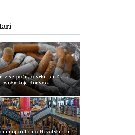
ari
ve više puše, u vrhu su EU-a
u osoba koje dnevno
raju duhan
 maloprodaja u Hrvatskoj, u