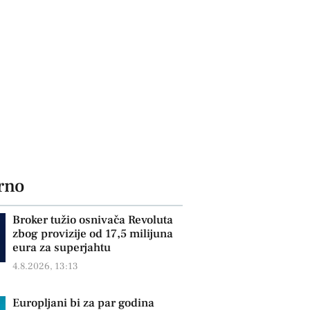
rno
Broker tužio osnivača Revoluta
zbog provizije od 17,5 milijuna
eura za superjahtu
4.8.2026, 13:13
Europljani bi za par godina