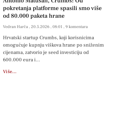
Antonio Matušan, Crumbs: Od
pokretanja platforme spasili smo više
od 80.000 paketa hrane
Vedran Harča
20.5.2026
08:01
9 komentara
Hrvatski startup Crumbs, koji korisnicima
omogućuje kupnju viškova hrane po sniženim
cijenama, zatvorio je seed investiciju od
600.000 eura i
Više…