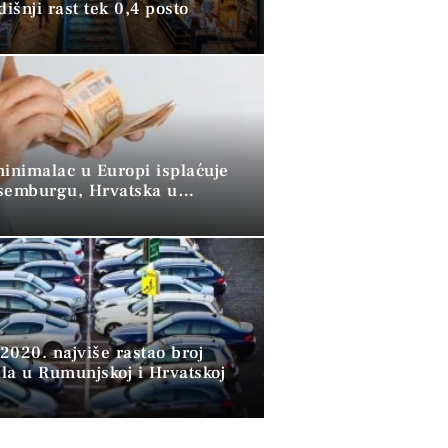
dišnji rast tek 0,4 posto
minimalac u Europi isplaćuje
semburgu, Hrvatska u
 skupini”
2020. najviše rastao broj
la u Rumunjskoj i Hrvatskoj