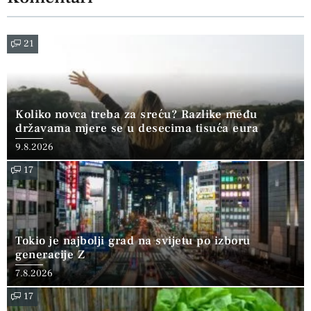
21
Koliko novca treba za sreću? Razlike među
državama mjere se u desecima tisuća eura
9.8.2026
17
Tokio je najbolji grad na svijetu po izboru
generacije Z
7.8.2026
17