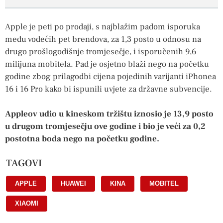
Apple je peti po prodaji, s najblažim padom isporuka
među vodećih pet brendova, za 1,3 posto u odnosu na
drugo prošlogodišnje tromjesečje, i isporučenih 9,6
milijuna mobitela. Pad je osjetno blaži nego na početku
godine zbog prilagodbi cijena pojedinih varijanti iPhonea
16 i 16 Pro kako bi ispunili uvjete za državne subvencije.
Appleov udio u kineskom tržištu iznosio je 13,9 posto
u drugom tromjesečju ove godine i bio je veći za 0,2
postotna boda nego na početku godine.
TAGOVI
APPLE
,
HUAWEI
,
KINA
,
MOBITEL
,
XIAOMI