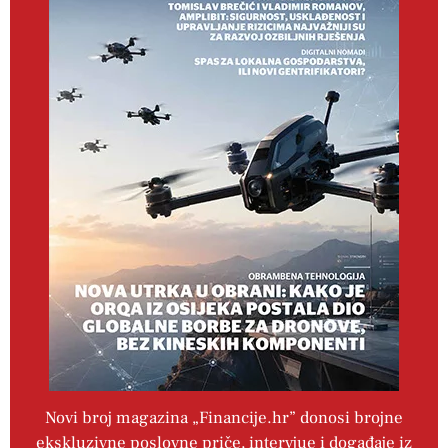
Novi broj magazina „Financije.hr” donosi brojne
ekskluzivne poslovne priče, intervjue i događaje iz