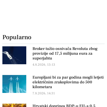
Popularno
Broker tužio osnivača Revoluta zbog
provizije od 17,5 milijuna eura za
superjahtu
4.8.2026, 13:13
Europljani bi za par godina mogli letjeti
električnim zrakoplovima do 500
kilometara
7.8.2026, 14:31
Hrvatski doprinos BDP-u EU-a 0,5