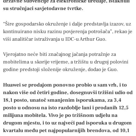
državne subvencije za elektroničke uređaje, istaknuli
su stručnjaci savjetodavne tvrtke.
“Šire gospodarsko okruženje i dalje predstavlja izazov, uz
kontinuirano nisku razinu povjerenja potrošača”, rekao je
viši analitičar istraživanja u IDC-u Arthur Guo.
Vjerojatno neće biti značajnog jačanja potražnje za
mobitelima u skorije vrijeme, a tržištu u drugoj polovini
godine predstoji složenije okruženje, dodao je Guo.
Huawei se prodajom ponovno probio u sam vrh, i to
nakon više od četiri godine, dosegnuvši tržišni udio od
18,1 posto, unatoč smanjenim isporukama, za 3,4
posto u odnosu na isto razdoblje lani i prodanih 12,5
milijuna mobitela. Vivo je po tržišnom udjelu na
drugom mjestu, i to uz najveći pad isporuka u drugom
kvartalu među pet najpopularnijih brendova, od 10,1