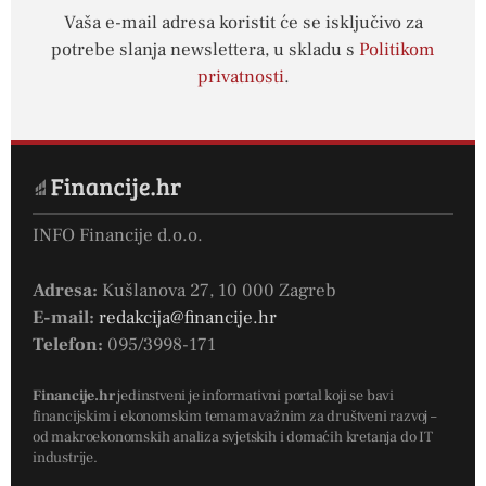
Vaša e-mail adresa koristit će se isključivo za
potrebe slanja newslettera, u skladu s
Politikom
privatnosti
.
INFO Financije d.o.o.
Adresa:
Kušlanova 27, 10 000 Zagreb
E-mail:
redakcija@financije.hr
Telefon:
095/3998-171
Financije.hr
jedinstveni je informativni portal koji se bavi
financijskim i ekonomskim temama važnim za društveni razvoj –
od makroekonomskih analiza svjetskih i domaćih kretanja do IT
industrije.