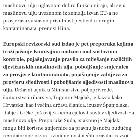
maslinovu ulju uglavnom dobro funkcioniraju, ali se u
maslinovu ulju uvezenom iz zemalja izvan EU-a ne
provjerava sustavno prisutnost pesticida i drugih
kontaminanata, prenosi Hina.
Europski revizorski sud izdao je pet preporuka kojima
traži jačanje Komisijina nadzora nad sustavima
kontrole, pojašnjavanje pravila za miješanje različitih
djevičanskih maslinovih ulja, poboljšanje smjernica
za provjere kontaminanata, pojašnjenje zahtjeva za
provjeru sljedivosti i poboljšanje sljedivosti maslinova
ulja.
Državni tajnik u Ministarstvu poljoprivrede,
šumarstva i ribarstva, Tugomir Majdak, je kazao kako
Hrvatska, kao i većina država članica, izuzev Španjolske,
Italije i Grčke, još uvijek nema cjelovit sustav sljedivosti za
maslinovo ulje. Preporuke Suda, istaknuo je Majdak,
mogu biti korisne smjernice za pravnu jasnoću budućeg
regulatornog okvira, izmjene postojećih pravila i razvoj