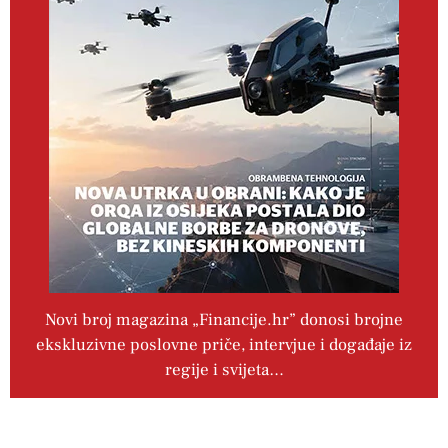
Novi broj magazina „Financije.hr” donosi brojne
ekskluzivne poslovne priče, intervjue i događaje iz
regije i svijeta…