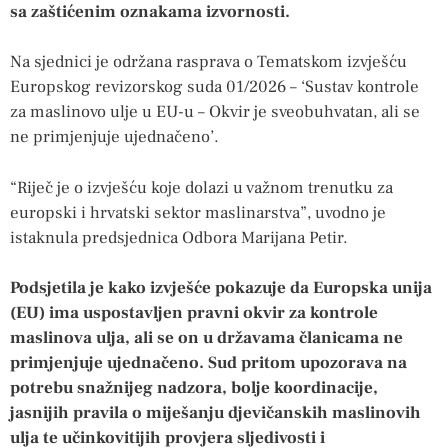
sa zaštićenim oznakama izvornosti.
Na sjednici je održana rasprava o Tematskom izvješću
Europskog revizorskog suda 01/2026 – ‘Sustav kontrole
za maslinovo ulje u EU-u – Okvir je sveobuhvatan, ali se
ne primjenjuje ujednačeno’.
“Riječ je o izvješću koje dolazi u važnom trenutku za
europski i hrvatski sektor maslinarstva”, uvodno je
istaknula predsjednica Odbora Marijana Petir.
Podsjetila je kako izvješće pokazuje da Europska unija
(EU) ima uspostavljen pravni okvir za kontrole
maslinova ulja, ali se on u državama članicama ne
primjenjuje ujednačeno. Sud pritom upozorava na
potrebu snažnijeg nadzora, bolje koordinacije,
jasnijih pravila o miješanju djevičanskih maslinovih
ulja te učinkovitijih provjera sljedivosti i