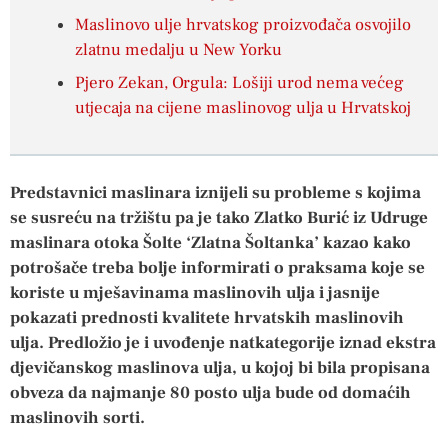
Maslinovo ulje hrvatskog proizvođača osvojilo
zlatnu medalju u New Yorku
Pjero Zekan, Orgula: Lošiji urod nema većeg
utjecaja na cijene maslinovog ulja u Hrvatskoj
Predstavnici maslinara iznijeli su probleme s kojima
se susreću na tržištu pa je tako Zlatko Burić iz Udruge
maslinara otoka Šolte ‘Zlatna Šoltanka’ kazao kako
potrošače treba bolje informirati o praksama koje se
koriste u mješavinama maslinovih ulja i jasnije
pokazati prednosti kvalitete hrvatskih maslinovih
ulja. Predložio je i uvođenje natkategorije iznad ekstra
djevičanskog maslinova ulja, u kojoj bi bila propisana
obveza da najmanje 80 posto ulja bude od domaćih
maslinovih sorti.