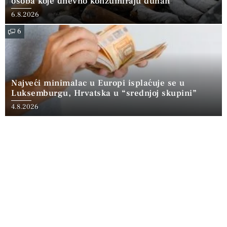
osoba koje dnevno konzumiraju duhan
6.8.2026
6
Najveći minimalac u Europi isplaćuje se u
Luksemburgu, Hrvatska u “srednjoj skupini”
4.8.2026