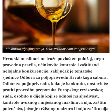
Maslinovo ulje, ilustracija, Foto: Pixabay.com/congerdesign
Hrvatski maslinari ne traže povlašten položaj, nego
pravedna pravila, učinkovite kontrole i zaštitu od
nelojalne konkurencije, zaključak je tematske
sjednice Odbora za poljoprivredu Hrvatskoga sabora.
Odbor za poljoprivredu, kako je istaknuto, nastavit će
pratiti provedbu preporuka Europskog revizorskog
suda, osobito u dijelu koji se odnosi na sljedivost,
kontrole uvoznog i miješanog maslinova ulja, zaštitu
potrošača, jačanje tržišnog nadzora i bolju zaštitu ulja