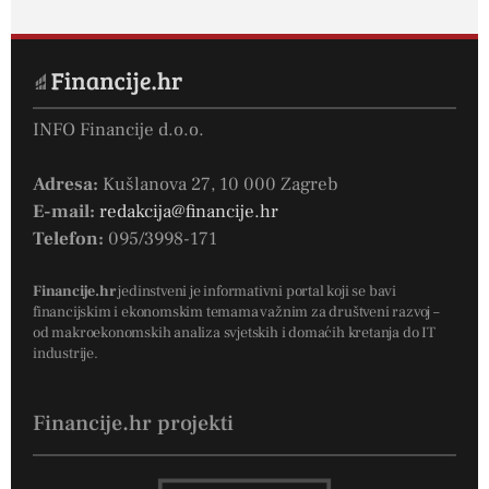
INFO Financije d.o.o.
Adresa:
Kušlanova 27, 10 000 Zagreb
E-mail:
redakcija@financije.hr
Telefon:
095/3998-171
Financije.hr
jedinstveni je informativni portal koji se bavi
financijskim i ekonomskim temama važnim za društveni razvoj –
od makroekonomskih analiza svjetskih i domaćih kretanja do IT
industrije.
Financije.hr projekti