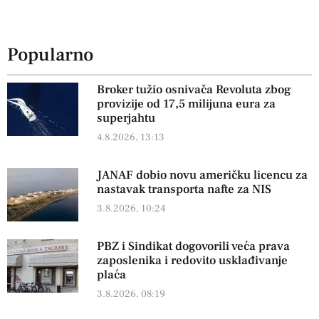
Popularno
Broker tužio osnivača Revoluta zbog
provizije od 17,5 milijuna eura za
superjahtu
4.8.2026, 13:13
JANAF dobio novu američku licencu za
nastavak transporta nafte za NIS
3.8.2026, 10:24
PBZ i Sindikat dogovorili veća prava
zaposlenika i redovito usklađivanje
plaća
3.8.2026, 08:19