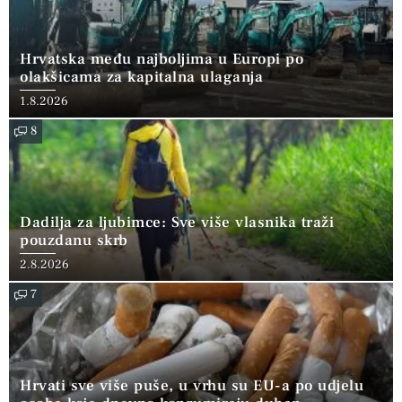
Hrvatska među najboljima u Europi po
olakšicama za kapitalna ulaganja
1.8.2026
8
Dadilja za ljubimce: Sve više vlasnika traži
pouzdanu skrb
2.8.2026
7
Hrvati sve više puše, u vrhu su EU-a po udjelu