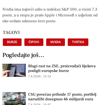
Nvidia ima najveći udio u indeksu S&P 500, u visini 7,3
posto, a u stopu je prate Apple i Microsoft s udjelom od
oko sedam odnosno šest posto.
TAGOVI
BURZE
,
ČIPOVI
,
NVIDIA
,
TVRTKA
Pogledajte još...
Blagi rast na ZSE, proizvođači lijekova
podigli europske burze
7.8.2026
12:12
CSG povećao prihode 17 posto, portfelj
narudžbi dosegnuo 46 milijardi eura
7.8.2026
10:47