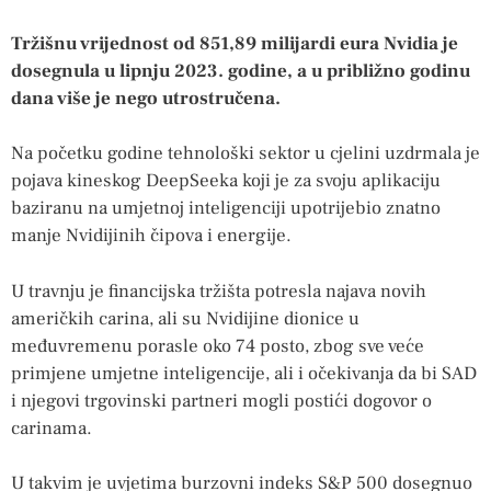
Tržišnu vrijednost od 851,89 milijardi eura Nvidia je
dosegnula u lipnju 2023. godine, a u približno godinu
dana više je nego utrostručena.
Na početku godine tehnološki sektor u cjelini uzdrmala je
pojava kineskog DeepSeeka koji je za svoju aplikaciju
baziranu na umjetnoj inteligenciji upotrijebio znatno
manje Nvidijinih čipova i energije.
U travnju je financijska tržišta potresla najava novih
američkih carina, ali su Nvidijine dionice u
međuvremenu porasle oko 74 posto, zbog sve veće
primjene umjetne inteligencije, ali i očekivanja da bi SAD
i njegovi trgovinski partneri mogli postići dogovor o
carinama.
U takvim je uvjetima burzovni indeks S&P 500 dosegnuo