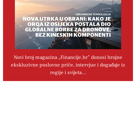
Novi broj magazina „Financije.hr” donosi brojne
ekskluzivne poslovne priče, intervjue i događaje iz
regije i svijeta…