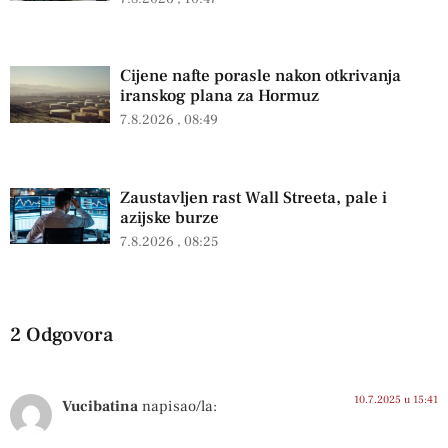
Cijene nafte porasle nakon otkrivanja
iranskog plana za Hormuz
7.8.2026
08:49
Zaustavljen rast Wall Streeta, pale i
azijske burze
7.8.2026
08:25
2 Odgovora
10.7.2025 u 15:41
Vucibatina
napisao/la: