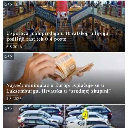
6
Usporava maloprodaja u Hrvatskoj, u lipnju
godišnji rast tek 0,4 posto
6.8.2026
6
Najveći minimalac u Europi isplaćuje se u
Luksemburgu, Hrvatska u “srednjoj skupini”
4.8.2026
5