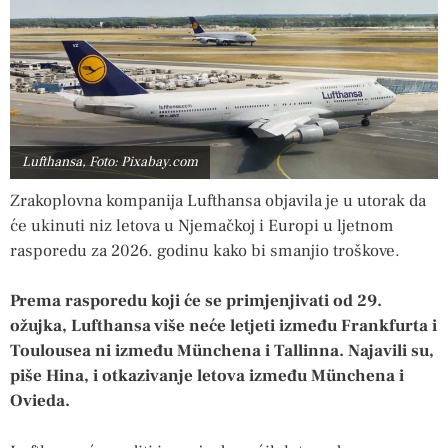
Lufthansa, Foto: Pixabay.com
Zrakoplovna kompanija Lufthansa objavila je u utorak da
će ukinuti niz letova u Njemačkoj i Europi u ljetnom
rasporedu za 2026. godinu kako bi smanjio troškove.
Prema rasporedu koji će se primjenjivati od 29.
ožujka, Lufthansa više neće letjeti između Frankfurta i
Toulousea ni između Münchena i Tallinna. Najavili su,
piše Hina, i otkazivanje letova između Münchena i
Ovieda.