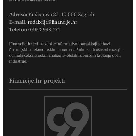
Adresa:
Kušlanova 27, 10 000 Zagreb
E-mail:
redakcija@financije.hr
Telefon:
095/3998-171
Financije.hr
jedinstveni je informativni portal koji se bavi
financijskim i ekonomskim temama važnim za društveni razvoj –
od makroekonomskih analiza svjetskih i domaćih kretanja do IT
industrije.
Financije.hr projekti