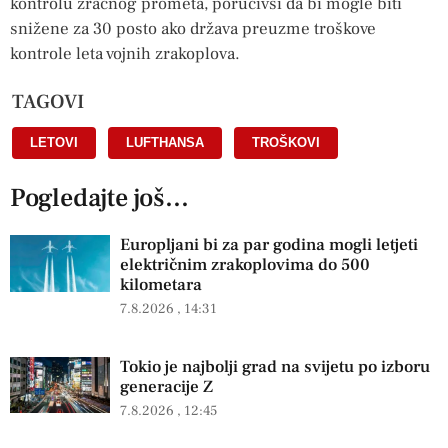
kontrolu zračnog prometa, poručivši da bi mogle biti
snižene za 30 posto ako država preuzme troškove
kontrole leta vojnih zrakoplova.
TAGOVI
LETOVI
,
LUFTHANSA
,
TROŠKOVI
Pogledajte još...
Europljani bi za par godina mogli letjeti
električnim zrakoplovima do 500
kilometara
7.8.2026
14:31
Tokio je najbolji grad na svijetu po izboru
generacije Z
7.8.2026
12:45