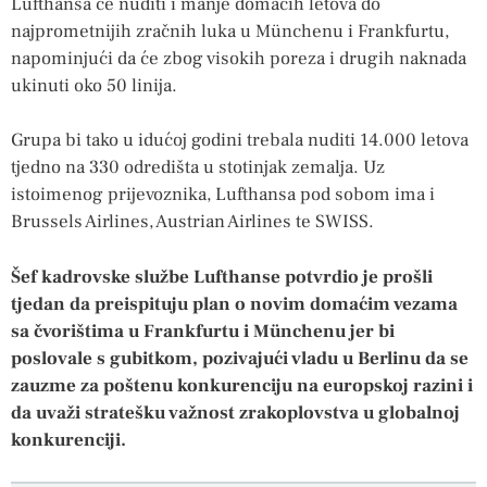
Lufthansa će nuditi i manje domaćih letova do
najprometnijih zračnih luka u Münchenu i Frankfurtu,
napominjući da će zbog visokih poreza i drugih naknada
ukinuti oko 50 linija.
Grupa bi tako u idućoj godini trebala nuditi 14.000 letova
tjedno na 330 odredišta u stotinjak zemalja. Uz
istoimenog prijevoznika, Lufthansa pod sobom ima i
Brussels Airlines, Austrian Airlines te SWISS.
Šef kadrovske službe Lufthanse potvrdio je prošli
tjedan da preispituju plan o novim domaćim vezama
sa čvorištima u Frankfurtu i Münchenu jer bi
poslovale s gubitkom, pozivajući vladu u Berlinu da se
zauzme za poštenu konkurenciju na europskoj razini i
da uvaži stratešku važnost zrakoplovstva u globalnoj
konkurenciji.