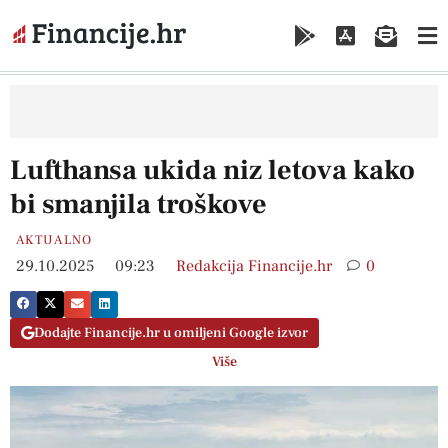
Lufthansa ukida niz letova kako
bi smanjila troškove
AKTUALNO
29.10.2025
09:23
Redakcija Financije.hr
0
Dodajte Financije.hr u omiljeni Google izvor
Više