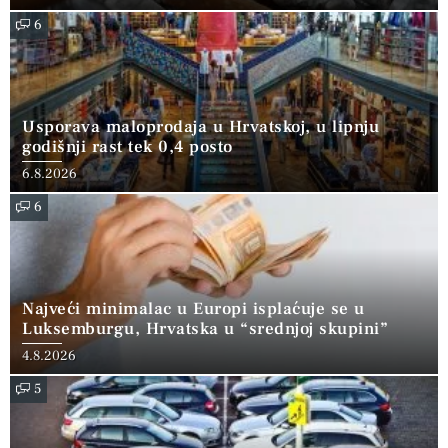
6
Usporava maloprodaja u Hrvatskoj, u lipnju
godišnji rast tek 0,4 posto
6.8.2026
6
Najveći minimalac u Europi isplaćuje se u
Luksemburgu, Hrvatska u “srednjoj skupini”
4.8.2026
5