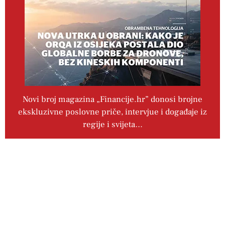
Novi broj magazina „Financije.hr” donosi brojne
ekskluzivne poslovne priče, intervjue i događaje iz
regije i svijeta…