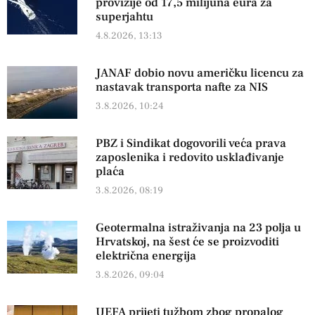
provizije od 17,5 milijuna eura za
superjahtu
4.8.2026, 13:13
JANAF dobio novu američku licencu za
nastavak transporta nafte za NIS
3.8.2026, 10:24
PBZ i Sindikat dogovorili veća prava
zaposlenika i redovito usklađivanje
plaća
3.8.2026, 08:19
Geotermalna istraživanja na 23 polja u
Hrvatskoj, na šest će se proizvoditi
električna energija
3.8.2026, 09:04
UEFA prijeti tužbom zbog propalog