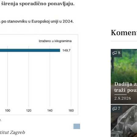
i širenja sporadično ponavljaju.
Koment
8
Dadilja z
traži po
2.8.2026
7
titut Zagreb