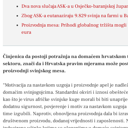
Dva nova slučaja ASK-a u Osječko-baranjskoj župan
Zbog ASK-a eutanaziraju 9.829 svinja na farmi u B
Proizvodnja mesa: Prihodi globalnog tržišta mogli b
eura
Činjenica da postoji potražnja na domaćem hrvatskom tr
sektoru, znači da i Hrvatska pravim mjerama može posta
proizvodnji svinjskog mesa.
“Motivacija za nastavkom uzgoja i proizvodnje apel je nad
domaćim svinjogojcima. Standardni okviri i iznosi obešteće
kao što je virus afričke svinjske kuge morali bi biti unaprije
dodatnu sigurnost, povjerenje i motiv za nastavkom uzgoja s
time izgubili. Naprotiv, obnovljena proizvodnja dala bi iz
društvenom proizvodu, dodanoj vrijednosti i zaposlenosti. N