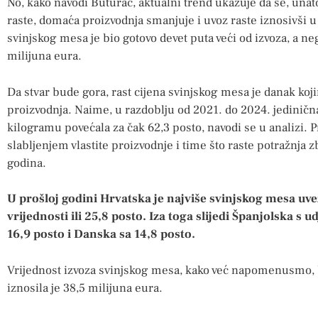
No, kako navodi Buturac, aktualni trend ukazuje da se, una
raste, domaća proizvodnja smanjuje i uvoz raste iznosivši u
svinjskog mesa je bio gotovo devet puta veći od izvoza, a n
milijuna eura.
Da stvar bude gora, rast cijena svinjskog mesa je danak koji
proizvodnja. Naime, u razdoblju od 2021. do 2024. jediničn
kilogramu povećala za čak 62,3 posto, navodi se u analizi.
slabljenjem vlastite proizvodnje i time što raste potražnja 
godina.
U prošloj godini Hrvatska je najviše svinjskog mesa uvez
vrijednosti ili 25,8 posto. Iza toga slijedi Španjolska s
16,9 posto i Danska sa 14,8 posto.
Vrijednost izvoza svinjskog mesa, kako već napomenusmo, b
iznosila je 38,5 milijuna eura.