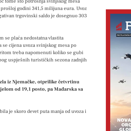
toč tome što potrošnja svinjskog mesa
 prošloj godini 341,5 milijuna eura. Uvoz
egativan trgovinski saldo je dosegnuo 303
m se plaća nedostatna vlastita
a se cijena uvoza svinjskog mesa po
 Pritom treba napomenuti koliko se gubi
zbog uspješnih turističkih sezona zadnjih
la iz Njemačke, otprilike četvrtinu
 udjelom od 19,1 posto, pa Mađarska sa
ila je skoro devet puta manja od uvoza i