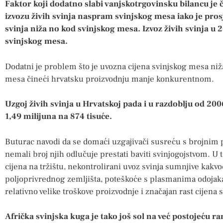
Faktor koji dodatno slabi vanjskotrgovinsku bilancu je 
izvozu živih svinja naspram svinjskog mesa iako je prosj
svinja niža no kod svinjskog mesa. Izvoz živih svinja u 2
svinjskog mesa.
Dodatni je problem što je uvozna cijena svinjskog mesa ni
mesa čineći hrvatsku proizvodnju manje konkurentnom.
Uzgoj živih svinja u Hrvatskoj pada i u razdoblju od 20
1,49 milijuna na 874 tisuće.
Buturac navodi da se domaći uzgajivači susreću s brojnim p
nemali broj njih odlučuje prestati baviti svinjogojstvom. U 
cijena na tržištu, nekontrolirani uvoz svinja sumnjive kakv
poljoprivrednog zemljišta, poteškoće s plasmanima odojaka,
relativno velike troškove proizvodnje i značajan rast cijena
Afrička svinjska kuga je tako još sol na već postojeću ran