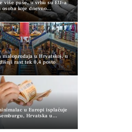
ve više puše, u vrhu su EU-a
u osoba koje dnevno
raju duhan
 maloprodaja u Hrvatskoj, u
dišnji rast tek 0,4 posto
minimalac u Europi isplaćuje
semburgu, Hrvatska u
 skupini”