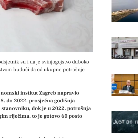
dsjetnik su i da je svinjogojstvo duboko
ištvom budući da od ukupne potrošnje
konomski institut Zagreb napravio
18. do 2022. prosječna godišnja
 stanovniku, dok je u 2022. potrošnja
im riječima, to je gotovo 60 posto