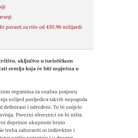
iji
aranji
i porasti za više od 430,96 milijardi
žištu, uključivo u turističkom
ti zemlja koja će biti uspješna u
ležnim organima za snažnu potporu
nja uslijed posljedica takvih nepogoda
d definirani i određeni. To bi unijelo
vinja. Porezni obveznici ne bi ništa
ravni doprinos ukupnom bruto
e treba zaboraviti ni indirektne i