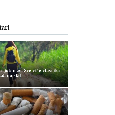
ari
a ljubimce: Sve više vlasnika
uzdanu skrb