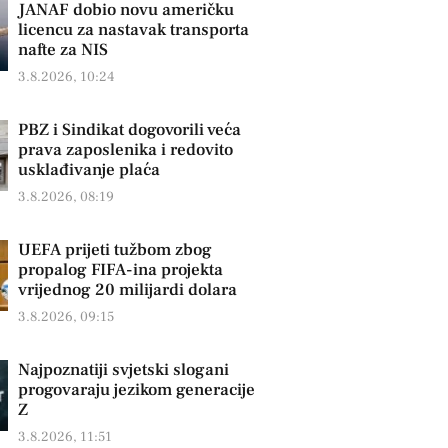
JANAF dobio novu američku
licencu za nastavak transporta
nafte za NIS
3.8.2026, 10:24
PBZ i Sindikat dogovorili veća
prava zaposlenika i redovito
usklađivanje plaća
3.8.2026, 08:19
UEFA prijeti tužbom zbog
propalog FIFA-ina projekta
vrijednog 20 milijardi dolara
3.8.2026, 09:15
Najpoznatiji svjetski slogani
progovaraju jezikom generacije
Z
3.8.2026, 11:51