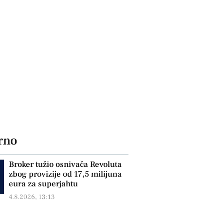
rno
Broker tužio osnivača Revoluta
zbog provizije od 17,5 milijuna
eura za superjahtu
4.8.2026, 13:13