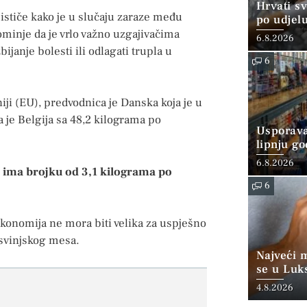
Hrvati s
ističe kako je u slučaju zaraze među
po udjel
konzumi
pominje da je vrlo važno uzgajivačima
6.8.2026
bijanje bolesti ili odlagati trupla u
6
ji (EU), predvodnica je Danska koja je u
 je Belgija sa 48,2 kilograma po
Usporava
lipnju go
6.8.2026
 ima brojku od 3,1 kilograma po
6
ekonomija ne mora biti velika za uspješno
 svinjskog mesa.
Najveći 
se u Luk
“srednjoj
4.8.2026