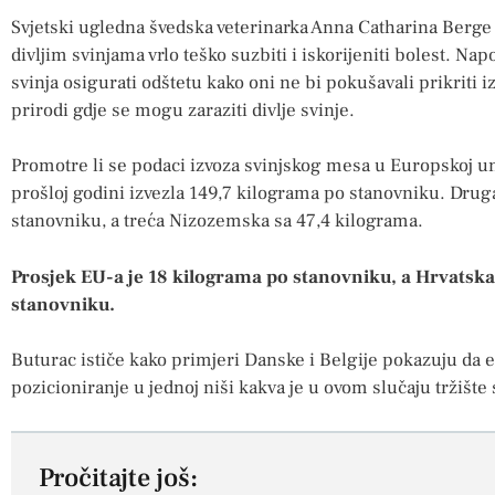
Svjetski ugledna švedska veterinarka Anna Catharina Berge 
divljim svinjama vrlo teško suzbiti i iskorijeniti bolest. Na
svinja osigurati odštetu kako oni ne bi pokušavali prikriti iz
prirodi gdje se mogu zaraziti divlje svinje.
Promotre li se podaci izvoza svinjskog mesa u Europskoj uni
prošloj godini izvezla 149,7 kilograma po stanovniku. Druga
stanovniku, a treća Nizozemska sa 47,4 kilograma.
Prosjek EU-a je 18 kilograma po stanovniku, a Hrvatska
stanovniku.
Buturac ističe kako primjeri Danske i Belgije pokazuju da 
pozicioniranje u jednoj niši kakva je u ovom slučaju tržište
Pročitajte još: