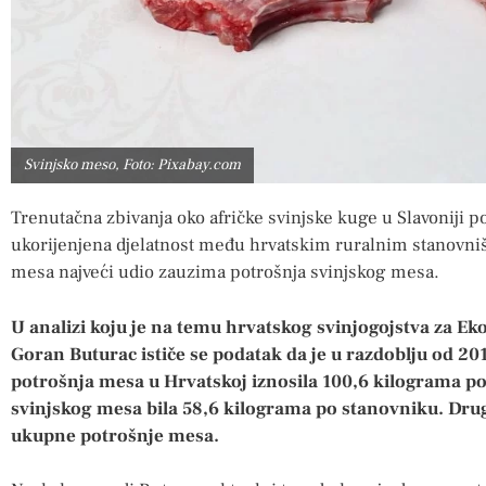
Svinjsko meso, Foto: Pixabay.com
Trenutačna zbivanja oko afričke svinjske kuge u Slavoniji po
ukorijenjena djelatnost među hrvatskim ruralnim stanovn
mesa najveći udio zauzima potrošnja svinjskog mesa.
U analizi koju je na temu hrvatskog svinjogojstva za E
Goran Buturac ističe se podatak da je u razdoblju od 20
potrošnja mesa u Hrvatskoj iznosila 100,6 kilograma po
svinjskog mesa bila 58,6 kilograma po stanovniku. Drug
ukupne potrošnje mesa.