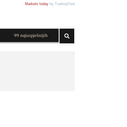
Markets today
by TradingView
99 najuspješnijih