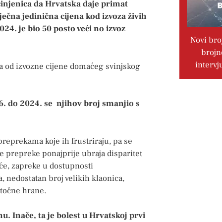
činjenica da Hrvatska daje primat
ečna jedinična cijena kod izvoza živih
024. je bio 50 posto veći no izvoz
Novi bro
brojn
intervj
ža od izvozne cijene domaćeg svinjskog
06. do 2024. se njihov broj smanjio s
reprekama koje ih frustriraju, pa se
te prepreke ponajprije ubraja disparitet
oće, zapreke u dostupnosti
 nedostatan broj velikih klaonica,
 stočne hrane.
u. Inače, ta je bolest u Hrvatskoj prvi