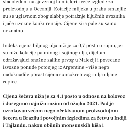
sladoledom na sjevernoj hemisferi i veće izglede za
proizvodnju u Oceaniji. Kotacije mlijeka u prahu smanjile
su se uglavnom zbog slabije potražnje ključnih uvoznika
i jače izvozne konkurencije. Cijene sira pale su samo
neznatno.
Indeks cijena biljnog ulja niži je za 0,7 posto u rujnu, jer
su niže kotacije palminog i sojinog ulja, dijelom
odražavajući snažne zalihe prvog u Maleziji i povećane
izvozne ponude potonjeg iz Argentine – više nego
nadoknadile porast cijena suncokretovog i ulja uljane
repice.
Cijena šećera niža je za 4,1 posto u odnosu na kolovoz
i dosegnuo najnižu razinu od ožujka 2021. Pad je
uzrokovan većom nego očekivanom proizvodnjom
šećera u Brazilu i povoljnim izgledima za žetvu u Indiji
i Tajlandu, nakon obilnih monsunskih kiša i