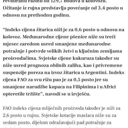
revidiranu razinu od 129,7 bodova u kolovozu.
Očitanje iz rujna predstavlja povećanje od 3,4 posto u
odnosu na prethodnu godinu.
“Indeks cijena žitarica niži je za 0,6 posto u odnosu na
kolovoz. Međunarodne cijene pšenice niže su treći
mjesec zaredom usred smanjene međunarodne
potražnje i potvrde velikih žetvi u ključnim zemljama
proizvođačima. Svjetske cijene kukuruza također su
niže usred prognoza obilnih zaliha, kao i privremene
suspenzije poreza na izvoz žitarica u Argentini. Indeks
cijena FAO za svu rižu pao je za 0,5 posto jer su
smanjene narudžbe kupaca na Filipinima i u Africi
opteretile tržište”, navodi se u izvješću.
FAO indeks cijena mliječnih proizvoda također je niži za
2,6 posto u rujnu. Svjetske kotacije maslaca niže su za
sedam posto, dijelom odražavajući pad potražnje za