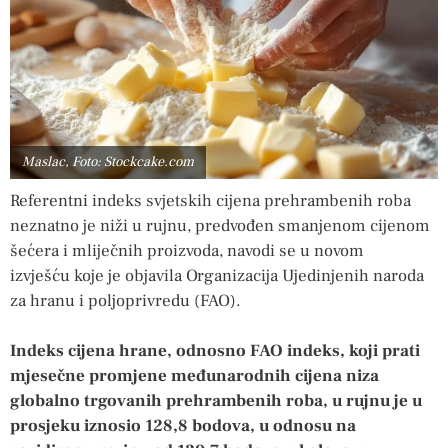
Maslac, Foto: Stockcake.com
Referentni indeks svjetskih cijena prehrambenih roba
neznatno je niži u rujnu, predvođen smanjenom cijenom
šećera i mliječnih proizvoda, navodi se u novom
izvješću koje je objavila Organizacija Ujedinjenih naroda
za hranu i poljoprivredu (FAO).
Indeks cijena hrane, odnosno FAO indeks, koji prati
mjesečne promjene međunarodnih cijena niza
globalno trgovanih prehrambenih roba, u rujnu je u
prosjeku iznosio 128,8 bodova, u odnosu na