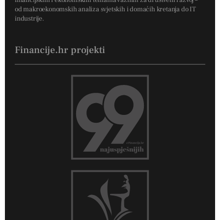
od makroekonomskih analiza svjetskih i domaćih kretanja do IT
industrije.
Financije.hr projekti