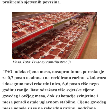
proširenih sjetvenih površina.
Meso, Foto: Pixabay.com/Ilustracija
“FAO indeks cijena mesa, nasuprot tome, porastao je
za 0,7 posto u odnosu na revidiranu razinu iz kolovoza
i dosegnuo novi rekordni nivo, 6,6 posto više nego
godinu ranije. Rast odražava više svjetske cijene
goveđeg i ovčjeg mesa, dok su kotacije svinjetine i
mesa peradi ostale uglavnom stabilne. Cijene goveđeg
mesa popele su se na rekordnu razinu, podržane