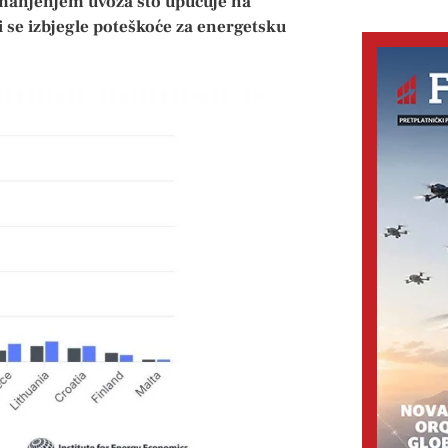
 smanjenjem uvoza što upućuje na
 se izbjegle poteškoće za energetsku