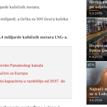
Hrvati s
po udjel
ijarde kubičnih metara.
konzumi
6.8.2026
milijardi, a Grčka za 300 tisuća kubika
6
7,4 milijarde kubičnih metara LNG-a.
Usporava
lipnju go
6.8.2026
6
 preko Panamskog kanala
jučivo za Europu
o kapaciteta u razdoblju od 2037. do
Najveći 
se u Luk
“srednjoj
4.8.2026