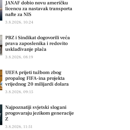
JANAF dobio novu američku
licencu za nastavak transporta
nafte za NIS
3.8.2026, 10:24
PBZ i Sindikat dogovorili veća
prava zaposlenika i redovito
usklađivanje plaća
3.8.2026, 08:19
UEFA prijeti tužbom zbog
propalog FIFA-ina projekta
vrijednog 20 milijardi dolara
3.8.2026, 09:15
Najpoznatiji svjetski slogani
progovaraju jezikom generacije
Z
3.8.2026, 11:51