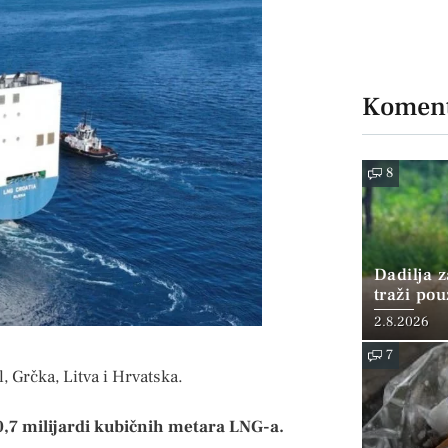
Koment
8
Dadilja z
traži po
2.8.2026
7
 Grčka, Litva i Hrvatska.
 0,7 milijardi kubičnih metara LNG-a.