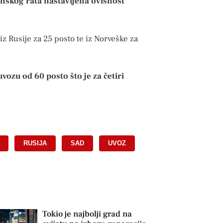
anskog rata nastavljena ovisnost
 iz Rusije za 25 posto te iz Norveške za
ozu od 60 posto što je za četiri
,
RUSIJA
,
SAD
,
UVOZ
Tokio je najbolji grad na