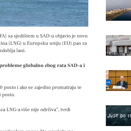
EFA) sa sjedištem u SAD-u objavio je novu
 plina (LNG) u Europsku uniju (EU) pao za
zdoblja lani.
e probleme globalno zbog rata SAD-a i
 posto i ako se zajedno promatraju te
i posto.
za LNG-a više nije održiva”, tvrdi