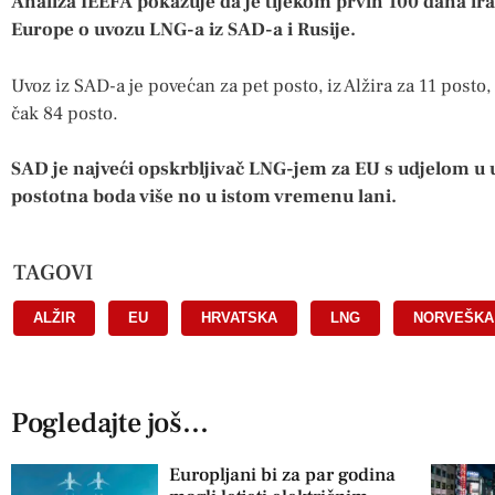
Analiza IEEFA pokazuje da je tijekom prvih 100 dana ir
Europe o uvozu LNG-a iz SAD-a i Rusije.
Uvoz iz SAD-a je povećan za pet posto, iz Alžira za 11 posto,
čak 84 posto.
SAD je najveći opskrbljivač LNG-jem za EU s udjelom u uv
postotna boda više no u istom vremenu lani.
TAGOVI
ALŽIR
,
EU
,
HRVATSKA
,
LNG
,
NORVEŠKA
Pogledajte još...
Europljani bi za par godina