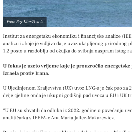
Foto: Roy Kim/Pexels
Institut za energetsku ekonomiku i financijske analize (IE
analizu iz koje je vidljivo da je uvoz ukapljenog prirodnog
1,2 posto u razdoblju od ožujka do svibnja naspram istog ra
U fokus je uzeto vrijeme koje je prouzročilo energetsk
Izraela protiv Irana.
U Ujedinjenom Kraljevstvu (UK) uvoz LNG-a je čak pao za 20
dvije cjeline onda je ukupni godišnji pad uvoza u EU i UK tr
“U EU su shvatili da odluka iz 2022. godine o povećanju uvo
analitičarka s IEEFA-e Ana Maria Jaller-Makarewicz.