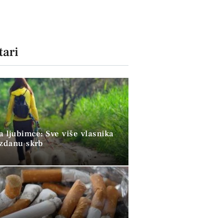
ari
a ljubimce: Sve više vlasnika
uzdanu skrb