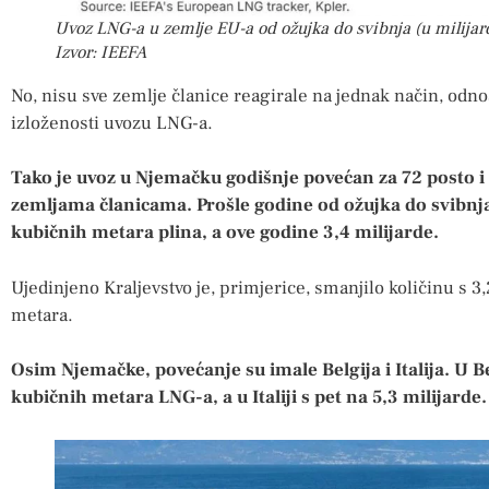
Uvoz LNG-a u zemlje EU-a od ožujka do svibnja (u milija
Izvor: IEEFA
No, nisu sve zemlje članice reagirale na jednak način, odn
izloženosti uvozu LNG-a.
Tako je uvoz u Njemačku godišnje povećan za 72 posto i 
zemljama članicama. Prošle godine od ožujka do svibnja 
kubičnih metara plina, a ove godine 3,4 milijarde.
Ujedinjeno Kraljevstvo je, primjerice, smanjilo količinu s 3,
metara.
Osim Njemačke, povećanje su imale Belgija i Italija. U Bel
kubičnih metara LNG-a, a u Italiji s pet na 5,3 milijarde.