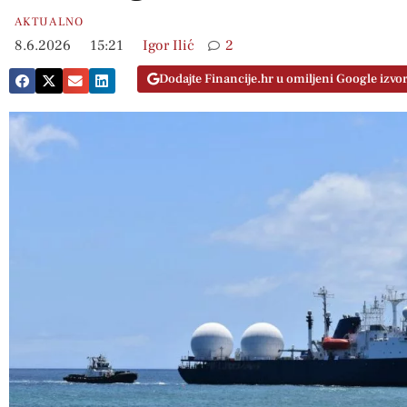
AKTUALNO
8.6.2026
15:21
Igor Ilić
2
Dodajte Financije.hr u omiljeni Google izvo