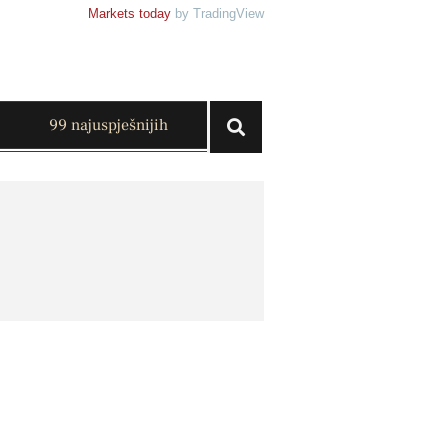
Markets today
by TradingView
99 najuspješnijih