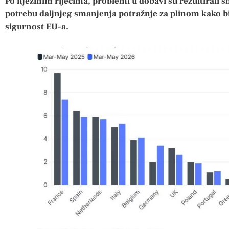
Po njezinim riječima, problemi u dobavi su rezultirali
potrebu daljnjeg smanjenja potražnje za plinom kako bi
sigurnost EU-a.