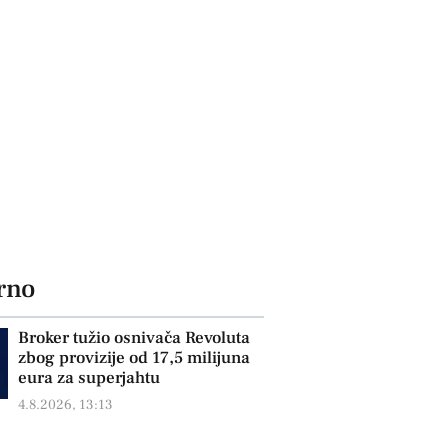
rno
Broker tužio osnivača Revoluta
zbog provizije od 17,5 milijuna
eura za superjahtu
4.8.2026, 13:13