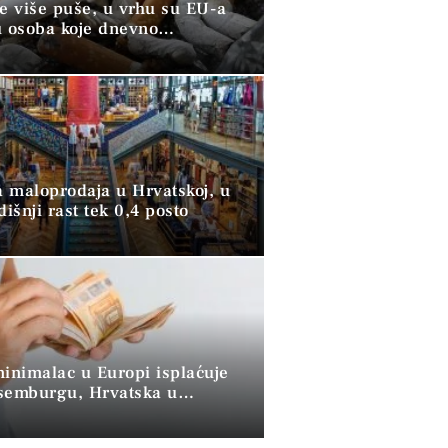
ve više puše, u vrhu su EU-a
u osoba koje dnevno
raju duhan
 maloprodaja u Hrvatskoj, u
dišnji rast tek 0,4 posto
minimalac u Europi isplaćuje
semburgu, Hrvatska u
 skupini”