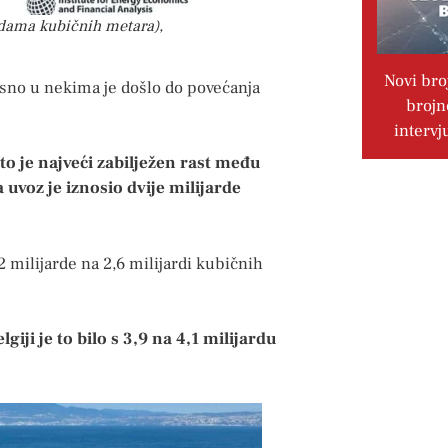
rdama kubičnih metara),
Novi bro
osno u nekima je došlo do povećanja
brojn
intervj
to je najveći zabilježen rast među
uvoz je iznosio dvije milijarde
2 milijarde na 2,6 milijardi kubičnih
giji je to bilo s 3,9 na 4,1 milijardu